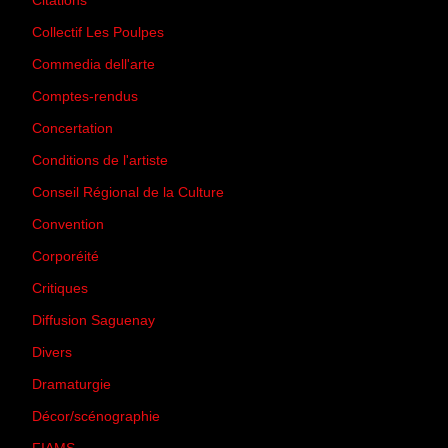
Citations
(205)
Collectif Les Poulpes
(3)
Commedia dell'arte
(8)
Comptes-rendus
(3)
Concertation
(29)
Conditions de l'artiste
(1)
Conseil Régional de la Culture
(6)
Convention
(3)
Corporéité
(5)
Critiques
(151)
Diffusion Saguenay
(4)
Divers
(161)
Dramaturgie
(9)
Décor/scénographie
(8)