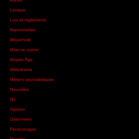
Kantor
(5)
Lexique
(42)
Lois et règlements
(7)
Marionnettes
(2)
Meyerhold
(85)
Mise en scène
(81)
Moyen-Âge
(23)
Mélodrame
(9)
Métiers journalistiques
(67)
Nouvelles
(129)
Nô
(5)
Opinion
(167)
Ostermeier
(16)
Personnages
(11)