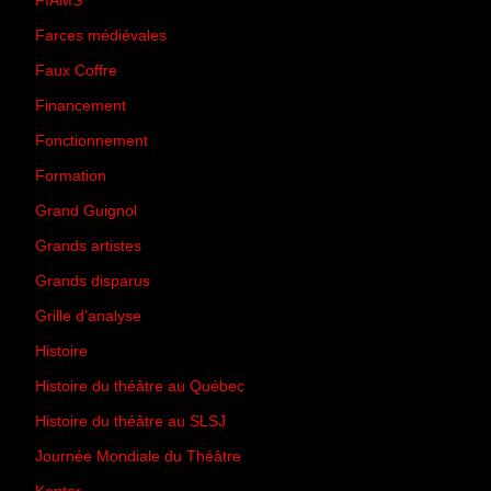
FIAMS
(3)
Farces médiévales
(19)
Faux Coffre
(24)
Financement
(3)
Fonctionnement
(42)
Formation
(27)
Grand Guignol
(20)
Grands artistes
(194)
Grands disparus
(8)
Grille d'analyse
(10)
Histoire
(167)
Histoire du théâtre au Québec
(206)
Histoire du théâtre au SLSJ
(47)
Journée Mondiale du Théâtre
(13)