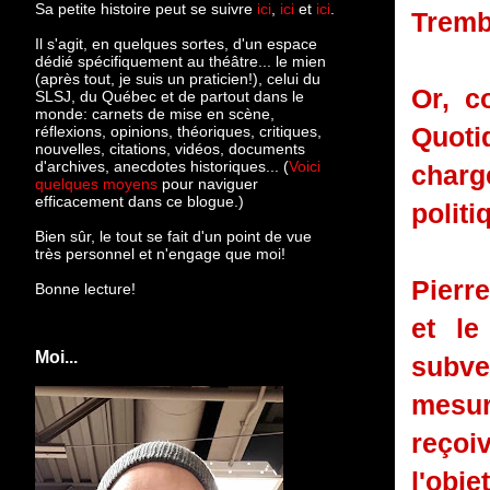
Sa petite histoire peut se suivre
ici
,
ici
et
ici
.
Tremb
Il s'agit, en quelques sortes, d'un espace
dédié spécifiquement au théâtre... le mien
(après tout, je suis un praticien!), celui du
Or, c
SLSJ, du Québec et de partout dans le
monde: c
arnets de mise en scène,
Quoti
réflexions, opinions, théoriques, critiques,
nouvelles, citations, vidéos, documents
d'archives, anecdotes historiques... (
Voici
charg
quelques moyens
pour naviguer
efficacement dans ce blogue.)
politi
Bien sûr, le tout se fait d'un point de vue
très personnel et n'engage que moi!
Pierr
Bonne lecture!
et le
Moi...
subve
mesur
reçoiv
l'obje