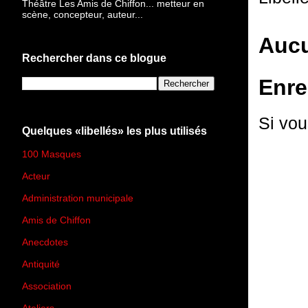
Théâtre Les Amis de Chiffon... metteur en
scène, concepteur, auteur...
Aucu
Rechercher dans ce blogue
Enre
Si vou
Quelques «libellés» les plus utilisés
100 Masques
(273)
Acteur
(45)
Administration municipale
(13)
Amis de Chiffon
(4)
Anecdotes
(83)
Antiquité
(25)
Association
(2)