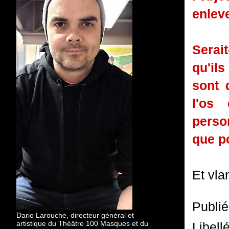
enleve
Serai
qu'ils
sont 
l'os
person
que p
Et vla
Publi
Dario Larouche, directeur général et
artistique du Théâtre 100 Masques et du
Libell