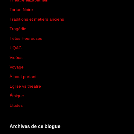
Théâtre élizabéthain
(15)
Tortue Noire
(6)
Traditions et métiers anciens
(90)
Tragédie
(7)
Têtes Heureuses
(30)
UQAC
(44)
Vidéos
(97)
Voyage
(21)
À bout portant
(13)
Église vs théâtre
(66)
Éthique
(7)
Études
(2)
Archives de ce blogue