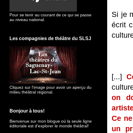
Si je 
Pour se tenir au courant de ce qui se passe
au niveau national.
écrit 
culture
Les compagnies de théâtre du SLSJ
[...]
C
cultur
Cliquez sur l'image pour avoir un aperçu du
milieu théâtral régional.
on do
artist
Bonjour à tous!
Ce ne 
Bienvenue sur mon blogue
où la seule ligne
éditoriale est d'explorer le monde théâtral!
un pr