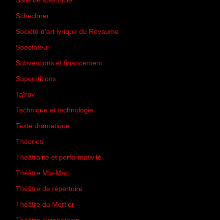
Salle de spectacle
(45)
Schechner
(7)
Société d'art lyrique du Royaume
(26)
Spectateur
(44)
Subventions et financement
(13)
Superstitions
(13)
Taïrov
(7)
Technique et technologie
(24)
Texte dramatique
(61)
Théories
(231)
Théâtralité et performativité
(30)
Théâtre Mic-Mac
(113)
Théâtre de répertoire
(6)
Théâtre du Mortier
(2)