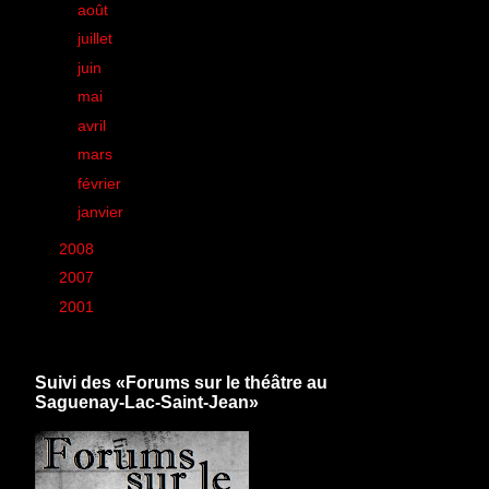
►
août
(21)
►
juillet
(28)
►
juin
(33)
►
mai
(43)
►
avril
(38)
►
mars
(50)
►
février
(44)
►
janvier
(26)
►
2008
(260)
►
2007
(6)
►
2001
(1)
Suivi des «Forums sur le théâtre au
Saguenay-Lac-Saint-Jean»