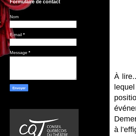
Formulaire de contact
Nom
E-mail
*
Message
*
À lire
leque
posit
événe
Demer
à l'ef