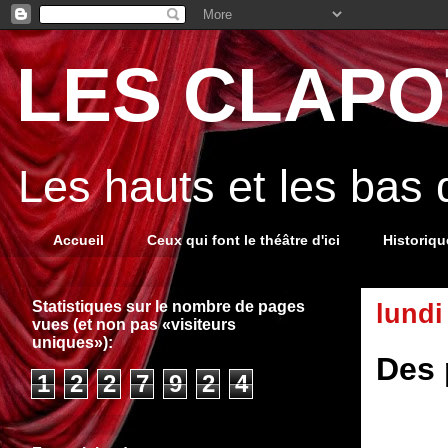
LES CLAPOT
Les hauts et les bas
Accueil
Ceux qui font le théâtre d'ici
Historiq
Statistiques sur le nombre de pages
lundi
vues (et non pas «visiteurs
uniques»):
Des 
1
2
2
7
9
2
4