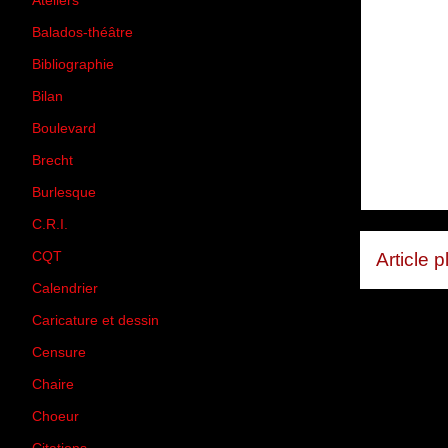
Ateliers
(33)
Balados-théâtre
(5)
Bibliographie
(73)
Bilan
(33)
Boulevard
(1)
Brecht
(4)
Burlesque
(3)
C.R.I.
(35)
CQT
(1)
Article 
Calendrier
(256)
Caricature et dessin
(14)
Censure
(50)
Chaire
(8)
Choeur
(1)