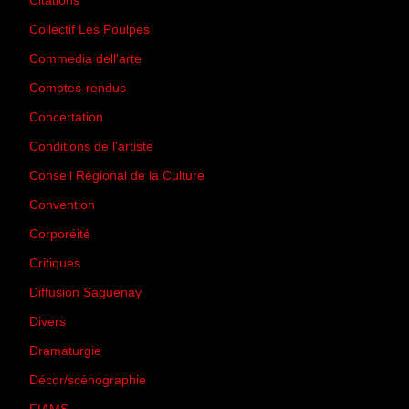
Citations
(205)
Collectif Les Poulpes
(3)
Commedia dell'arte
(8)
Comptes-rendus
(3)
Concertation
(29)
Conditions de l'artiste
(1)
Conseil Régional de la Culture
(6)
Convention
(3)
Corporéité
(5)
Critiques
(151)
Diffusion Saguenay
(4)
Divers
(161)
Dramaturgie
(9)
Décor/scénographie
(8)