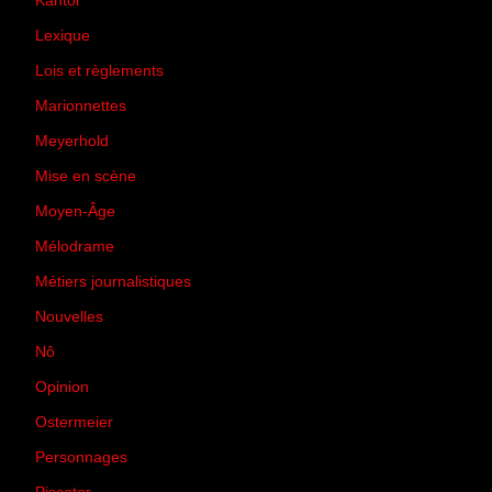
Kantor
(5)
Lexique
(42)
Lois et règlements
(7)
Marionnettes
(2)
Meyerhold
(85)
Mise en scène
(81)
Moyen-Âge
(23)
Mélodrame
(9)
Métiers journalistiques
(67)
Nouvelles
(129)
Nô
(5)
Opinion
(167)
Ostermeier
(16)
Personnages
(11)