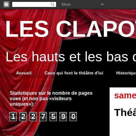
LES CLAPOT
Les hauts et les bas
Accueil
Ceux qui font le théâtre d'ici
Historiq
Statistiques sur le nombre de pages
same
vues (et non pas «visiteurs
uniques»):
Théâ
1
2
2
7
5
9
0