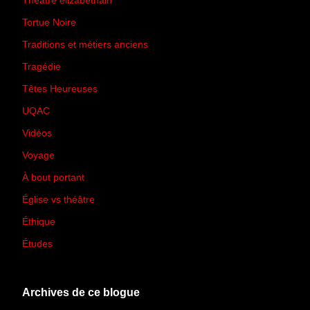
Théâtre élizabéthain
(15)
Tortue Noire
(6)
Traditions et métiers anciens
(90)
Tragédie
(7)
Têtes Heureuses
(30)
UQAC
(44)
Vidéos
(97)
Voyage
(21)
À bout portant
(13)
Église vs théâtre
(66)
Éthique
(7)
Études
(2)
Archives de ce blogue