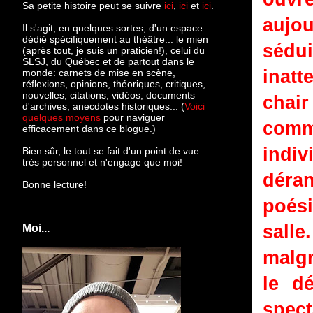
Sa petite histoire peut se suivre
ici
,
ici
et
ici
.
aujou
Il s'agit, en quelques sortes, d'un espace
dédié spécifiquement au théâtre... le mien
sédu
(après tout, je suis un praticien!), celui du
SLSJ, du Québec et de partout dans le
inatt
monde: c
arnets de mise en scène,
réflexions, opinions, théoriques, critiques,
nouvelles, citations, vidéos, documents
chair
d'archives, anecdotes historiques... (
Voici
quelques moyens
pour naviguer
comme
efficacement dans ce blogue.)
indiv
Bien sûr, le tout se fait d'un point de vue
très personnel et n'engage que moi!
déran
Bonne lecture!
poési
salle
Moi...
malgr
le d
spect