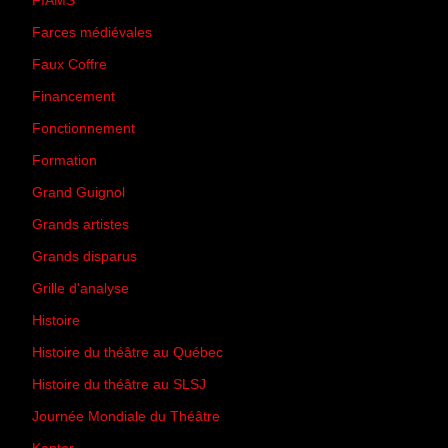
FIAMS
(3)
Farces médiévales
(19)
Faux Coffre
(24)
Financement
(3)
Fonctionnement
(42)
Formation
(27)
Grand Guignol
(20)
Grands artistes
(194)
Grands disparus
(8)
Grille d'analyse
(10)
Histoire
(167)
Histoire du théâtre au Québec
(206)
Histoire du théâtre au SLSJ
(47)
Journée Mondiale du Théâtre
(13)