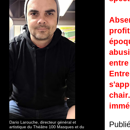
Abse
profi
époqu
abusi
entre
Entre
s'app
chai
imméd
Dario Larouche, directeur général et
Publi
artistique du Théâtre 100 Masques et du