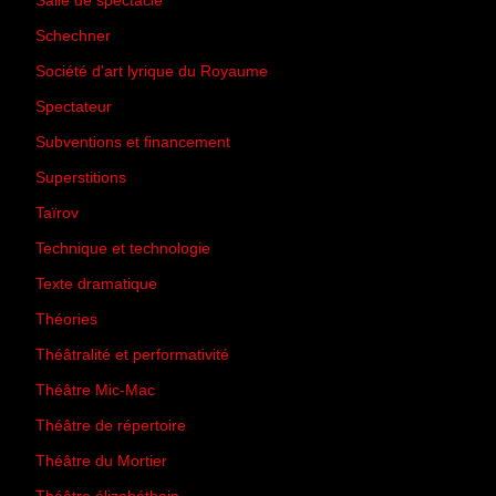
Salle de spectacle
(45)
Schechner
(7)
Société d'art lyrique du Royaume
(26)
Spectateur
(44)
Subventions et financement
(13)
Superstitions
(13)
Taïrov
(7)
Technique et technologie
(24)
Texte dramatique
(61)
Théories
(231)
Théâtralité et performativité
(30)
Théâtre Mic-Mac
(113)
Théâtre de répertoire
(6)
Théâtre du Mortier
(2)