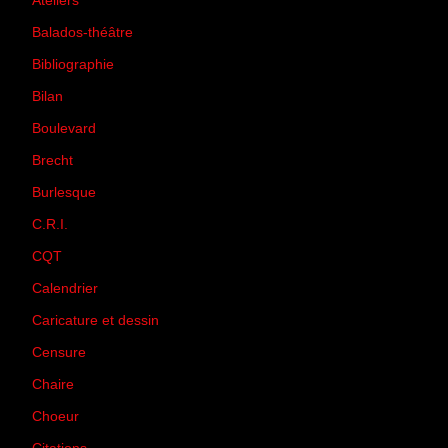
Ateliers
(33)
Balados-théâtre
(5)
Bibliographie
(73)
Bilan
(33)
Boulevard
(1)
Brecht
(4)
Burlesque
(3)
C.R.I.
(35)
CQT
(1)
Calendrier
(256)
Caricature et dessin
(14)
Censure
(50)
Chaire
(8)
Choeur
(1)