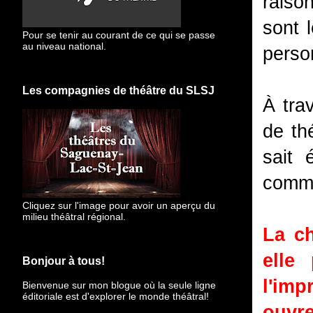
raiso
sont 
Pour se tenir au courant de ce qui se passe
au niveau national.
perso
Les compagnies de théâtre du SLSJ
À tra
de th
sait 
comme
Cliquez sur l'image pour avoir un aperçu du
milieu théâtral régional.
La ch
elle
Bonjour à tous!
l'imp
Bienvenue sur mon blogue
où la seule ligne
éditoriale est d'explorer le monde théâtral!
ouvr