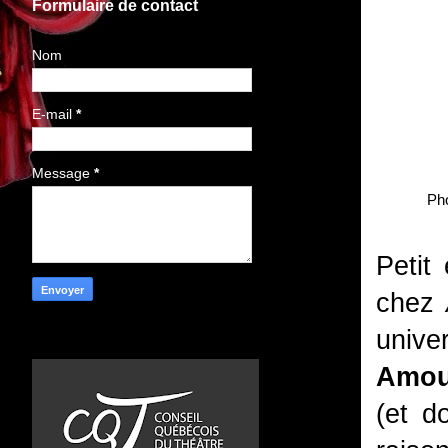
Formulaire de contact
Nom
E-mail
*
Message
*
Ph
Petit
chez
univer
Amou
(et d