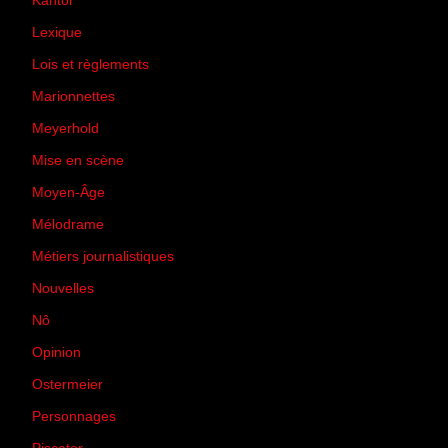
Kantor
(5)
Lexique
(42)
Lois et règlements
(7)
Marionnettes
(2)
Meyerhold
(85)
Mise en scène
(81)
Moyen-Âge
(23)
Mélodrame
(9)
Métiers journalistiques
(67)
Nouvelles
(129)
Nô
(5)
Opinion
(167)
Ostermeier
(16)
Personnages
(11)