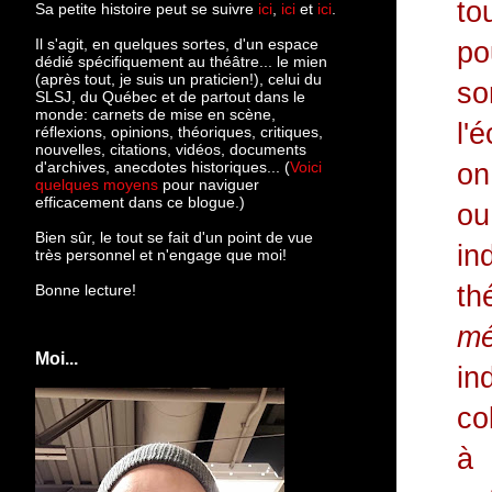
to
Sa petite histoire peut se suivre
ici
,
ici
et
ici
.
Il s'agit, en quelques sortes, d'un espace
po
dédié spécifiquement au théâtre... le mien
(après tout, je suis un praticien!), celui du
s
SLSJ, du Québec et de partout dans le
monde: c
arnets de mise en scène,
l'
réflexions, opinions, théoriques, critiques,
nouvelles, citations, vidéos, documents
d'archives, anecdotes historiques... (
Voici
on
quelques moyens
pour naviguer
efficacement dans ce blogue.)
ou
Bien sûr, le tout se fait d'un point de vue
in
très personnel et n'engage que moi!
th
Bonne lecture!
m
Moi...
in
co
à 