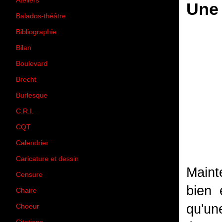
Ateliers
(33)
Une 
Balados-théâtre
(5)
Bibliographie
(73)
Bilan
(33)
Boulevard
(1)
Brecht
(4)
Burlesque
(3)
C.R.I.
(35)
CQT
(1)
Calendrier
(256)
Caricature et dessin
(14)
Mainte
Censure
(50)
bien 
Chaire
(8)
qu'un
Choeur
(1)