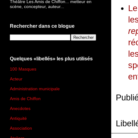
Théâtre Les Amis de Chiffon... metteur en
Le
scène, concepteur, auteur...
le
Rechercher dans ce blogue
re
ré
le
Quelques «libellés» les plus utilisés
sp
100 Masques
(273)
en
Acteur
(45)
Administration municipale
(13)
Publi
Amis de Chiffon
(4)
Anecdotes
(83)
Antiquité
(25)
Libell
Association
(2)