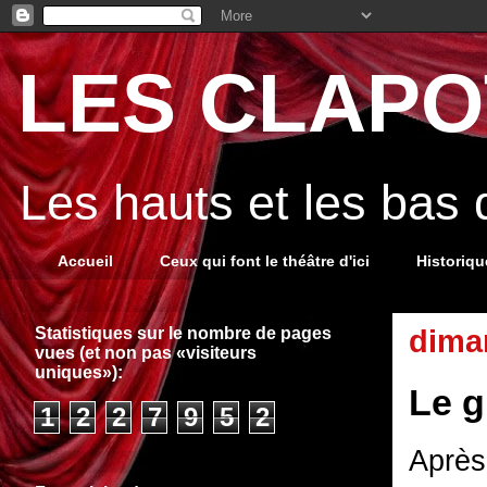
LES CLAPOT
Les hauts et les bas
Accueil
Ceux qui font le théâtre d'ici
Historiq
Statistiques sur le nombre de pages
diman
vues (et non pas «visiteurs
uniques»):
Le g
1
2
2
7
9
5
2
Après