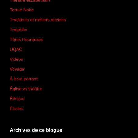
Théâtre élizabéthain
(15)
Tortue Noire
(6)
Traditions et métiers anciens
(90)
Tragédie
(7)
Têtes Heureuses
(30)
UQAC
(44)
Vidéos
(97)
Voyage
(21)
À bout portant
(13)
Église vs théâtre
(66)
Éthique
(7)
Études
(2)
Archives de ce blogue