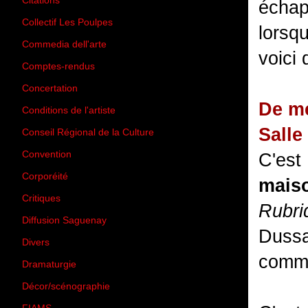
Citations
(205)
échap
Collectif Les Poulpes
(3)
lorsq
Commedia dell'arte
(8)
voici
Comptes-rendus
(3)
Concertation
(29)
De me
Conditions de l'artiste
(1)
Salle
Conseil Régional de la Culture
(6)
Convention
(3)
C'est
Corporéité
(5)
maiso
Critiques
(151)
Rubri
Diffusion Saguenay
(4)
Dussa
Divers
(161)
comme
Dramaturgie
(9)
Décor/scénographie
(8)