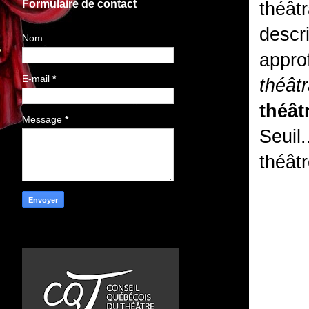
Formulaire de contact
théâtr
descr
Nom
appro
E-mail
*
théâtr
théât
Message
*
Seuil
théâtr