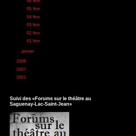
►
06 févr.
(1)
►
05 févr.
(2)
►
04 févr.
(1)
►
03 févr.
(3)
►
02 févr.
(2)
►
01 févr.
(1)
►
janvier
(26)
►
2008
(260)
►
2007
(6)
►
2001
(1)
Suivi des «Forums sur le théâtre au
Saguenay-Lac-Saint-Jean»