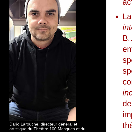
ac
L
in
B.
en
sp
s
c
in
de
im
th
Dario Larouche, directeur général et
artistique du Théâtre 100 Masques et du