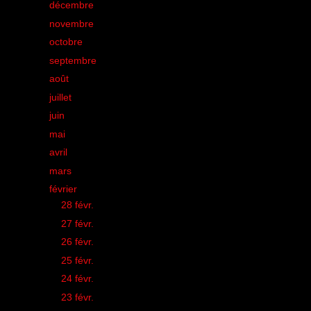
►
décembre
(34)
►
novembre
(32)
►
octobre
(35)
►
septembre
(42)
►
août
(21)
►
juillet
(28)
►
juin
(33)
►
mai
(43)
►
avril
(38)
►
mars
(50)
▼
février
(44)
►
28 févr.
(1)
►
27 févr.
(1)
►
26 févr.
(2)
►
25 févr.
(1)
►
24 févr.
(1)
►
23 févr.
(3)