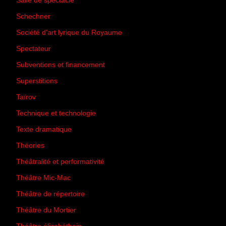
Salle de spectacle
(45)
Schechner
(7)
Société d'art lyrique du Royaume
(26)
Spectateur
(44)
Subventions et financement
(13)
Superstitions
(13)
Taïrov
(7)
Technique et technologie
(24)
Texte dramatique
(61)
Théories
(231)
Théâtralité et performativité
(30)
Théâtre Mic-Mac
(113)
Théâtre de répertoire
(6)
Théâtre du Mortier
(2)