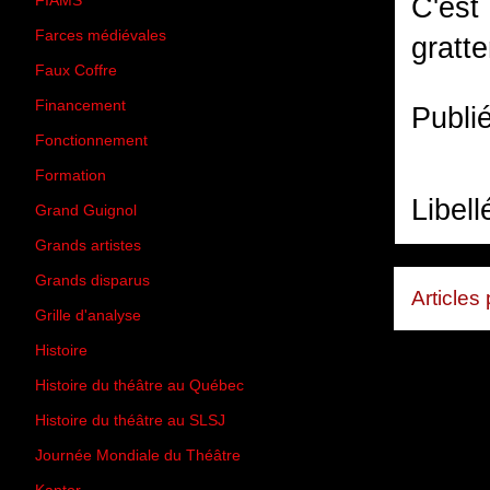
C'est
FIAMS
(3)
Farces médiévales
(19)
gratte
Faux Coffre
(24)
Financement
(3)
Publi
Fonctionnement
(42)
Formation
(27)
Libell
Grand Guignol
(20)
Grands artistes
(194)
Grands disparus
(8)
Articles
Grille d'analyse
(10)
Histoire
(167)
Histoire du théâtre au Québec
(206)
Histoire du théâtre au SLSJ
(47)
Journée Mondiale du Théâtre
(13)