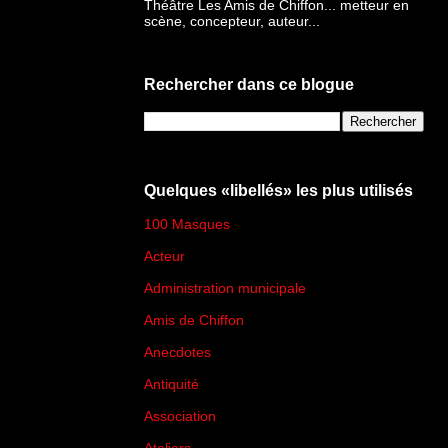
Théâtre Les Amis de Chiffon... metteur en
scène, concepteur, auteur...
Rechercher dans ce blogue
Quelques «libellés» les plus utilisés
100 Masques
(273)
Acteur
(45)
Administration municipale
(13)
Amis de Chiffon
(4)
Anecdotes
(83)
Antiquité
(25)
Association
(2)