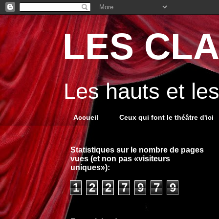
LES CLA
Les hauts et le
Accueil
Ceux qui font le théâtre d'ici
Statistiques sur le nombre de pages
vues (et non pas «visiteurs
uniques»):
1
2
2
7
9
7
9