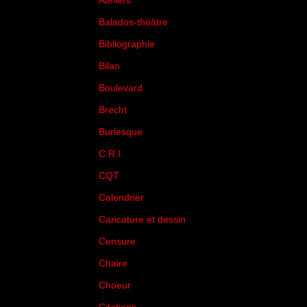
Ateliers
(33)
Balados-théâtre
(5)
Bibliographie
(73)
Bilan
(33)
Boulevard
(1)
Brecht
(4)
Burlesque
(3)
C.R.I.
(35)
CQT
(1)
Calendrier
(256)
Caricature et dessin
(14)
Censure
(50)
Chaire
(8)
Choeur
(1)