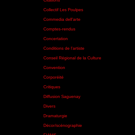
Citations
(205)
Collectif Les Poulpes
(3)
Commedia dell'arte
(8)
Comptes-rendus
(3)
Concertation
(29)
Conditions de l'artiste
(1)
Conseil Régional de la Culture
(6)
Convention
(3)
Corporéité
(5)
Critiques
(151)
Diffusion Saguenay
(4)
Divers
(161)
Dramaturgie
(9)
Décor/scénographie
(8)