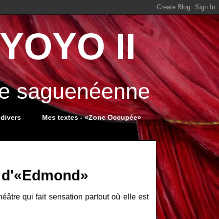
YOYO II
ale saguenéenne
 divers
Mes textes - «Zone Occupée»
s d'«Edmond»
âtre qui fait sensation partout où elle est