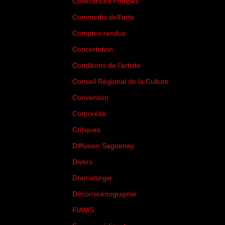
Collectif Les Poulpes
(3)
Commedia dell'arte
(8)
Comptes-rendus
(3)
Concertation
(29)
Conditions de l'artiste
(1)
Conseil Régional de la Culture
(6)
Convention
(3)
Corporéité
(5)
Critiques
(151)
Diffusion Saguenay
(4)
Divers
(161)
Dramaturgie
(9)
Décor/scénographie
(8)
FIAMS
(3)