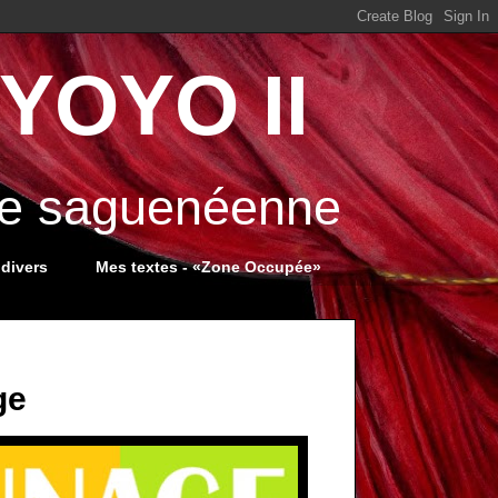
YOYO II
ale saguenéenne
 divers
Mes textes - «Zone Occupée»
ge