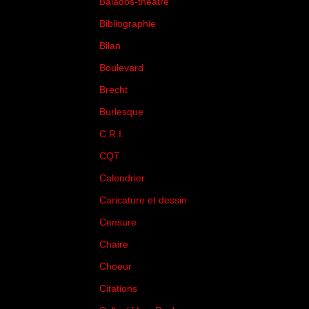
Balados-théâtre
(5)
Bibliographie
(73)
Bilan
(33)
Boulevard
(1)
Brecht
(4)
Burlesque
(3)
C.R.I.
(35)
CQT
(1)
Calendrier
(256)
Caricature et dessin
(14)
Censure
(50)
Chaire
(8)
Choeur
(1)
Citations
(205)