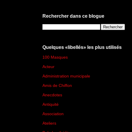
Rechercher dans ce blogue
Quelques «libellés» les plus utilisés
100 Masques
(273)
Acteur
(45)
Administration municipale
(13)
Amis de Chiffon
(4)
Anecdotes
(83)
Antiquité
(25)
Association
(2)
Ateliers
(33)