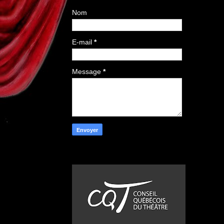
Nom
E-mail
*
Message
*