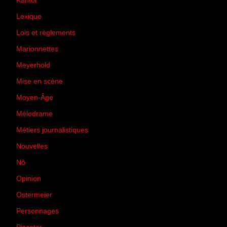
Kantor
(5)
Lexique
(42)
Lois et règlements
(7)
Marionnettes
(2)
Meyerhold
(85)
Mise en scène
(81)
Moyen-Âge
(23)
Mélodrame
(9)
Métiers journalistiques
(67)
Nouvelles
(129)
Nô
(5)
Opinion
(167)
Ostermeier
(16)
Personnages
(11)