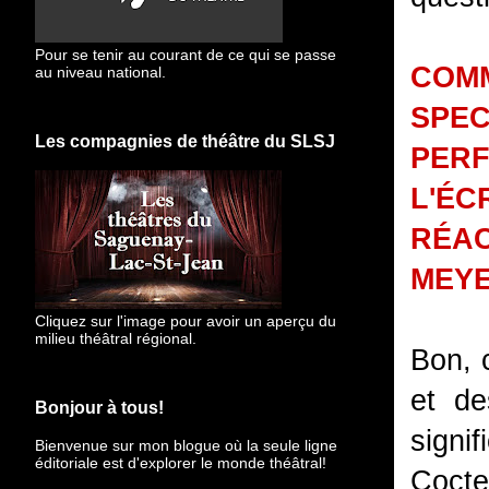
Pour se tenir au courant de ce qui se passe
COM
au niveau national.
SPEC
Les compagnies de théâtre du SLSJ
PER
L'ÉC
RÉAC
MEY
Cliquez sur l'image pour avoir un aperçu du
milieu théâtral régional.
Bon, 
et de
Bonjour à tous!
signi
Bienvenue sur mon blogue
où la seule ligne
éditoriale est d'explorer le monde théâtral!
Cocte