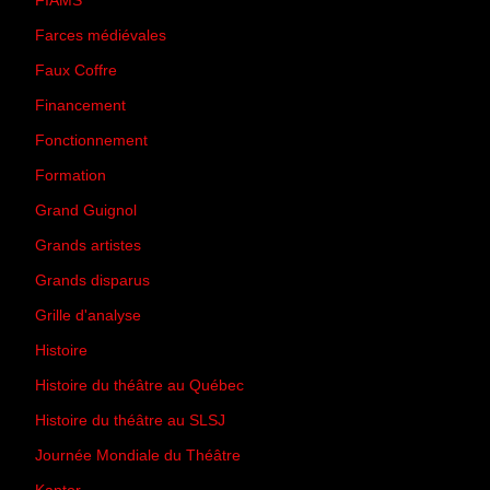
FIAMS
(3)
Farces médiévales
(19)
Faux Coffre
(24)
Financement
(3)
Fonctionnement
(42)
Formation
(27)
Grand Guignol
(20)
Grands artistes
(194)
Grands disparus
(8)
Grille d'analyse
(10)
Histoire
(167)
Histoire du théâtre au Québec
(206)
Histoire du théâtre au SLSJ
(47)
Journée Mondiale du Théâtre
(13)