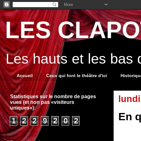
LES CLAPOT
Les hauts et les bas
Accueil
Ceux qui font le théâtre d'ici
Historiq
Statistiques sur le nombre de pages
lund
vues (et non pas «visiteurs
uniques»):
En q
1
2
2
9
2
0
2