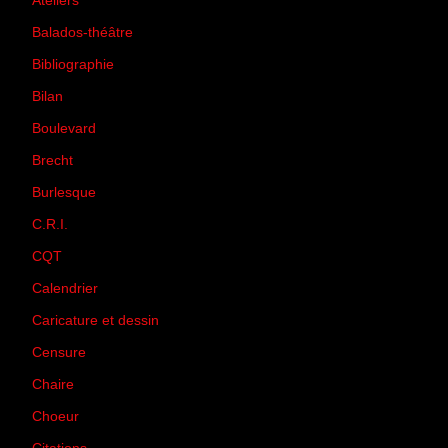
Ateliers
(33)
Balados-théâtre
(5)
Bibliographie
(73)
Bilan
(33)
Boulevard
(1)
Brecht
(4)
Burlesque
(3)
C.R.I.
(35)
CQT
(1)
Calendrier
(256)
Caricature et dessin
(14)
Censure
(50)
Chaire
(8)
Choeur
(1)