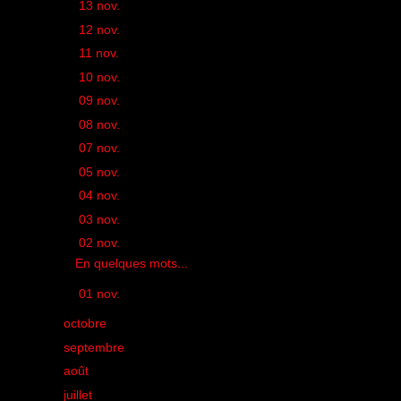
►
13 nov.
(1)
►
12 nov.
(1)
►
11 nov.
(1)
►
10 nov.
(1)
►
09 nov.
(1)
►
08 nov.
(1)
►
07 nov.
(1)
►
05 nov.
(1)
►
04 nov.
(2)
►
03 nov.
(4)
▼
02 nov.
(1)
En quelques mots...
►
01 nov.
(1)
►
octobre
(35)
►
septembre
(42)
►
août
(21)
►
juillet
(28)