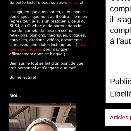
Sa petite histoire peut se suivre
ici
,
ici
et
ici
.
compl
Il s'agit, en quelques sortes, d'un espace
dédié spécifiquement au théâtre... le mien
il s'
(après tout, je suis un praticien!), celui du
SLSJ, du Québec et de partout dans le
compl
monde: c
arnets de mise en scène,
réflexions, opinions, théoriques, critiques,
à l'au
nouvelles, citations, vidéos, documents
d'archives, anecdotes historiques... (
Voici
quelques moyens
pour naviguer
efficacement dans ce blogue.)
Bien sûr, le tout se fait d'un point de vue
très personnel et n'engage que moi!
Bonne lecture!
Publi
Libell
Moi...
Articles