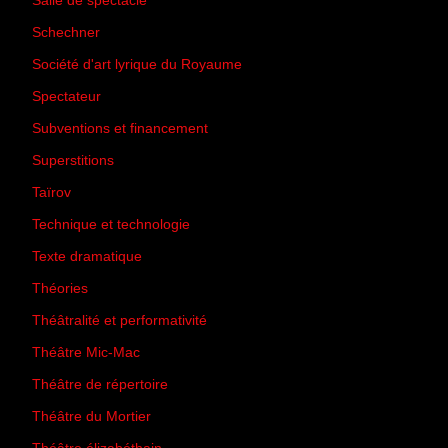
Salle de spectacle
(45)
Schechner
(7)
Société d'art lyrique du Royaume
(26)
Spectateur
(44)
Subventions et financement
(13)
Superstitions
(13)
Taïrov
(7)
Technique et technologie
(24)
Texte dramatique
(61)
Théories
(231)
Théâtralité et performativité
(30)
Théâtre Mic-Mac
(113)
Théâtre de répertoire
(6)
Théâtre du Mortier
(2)