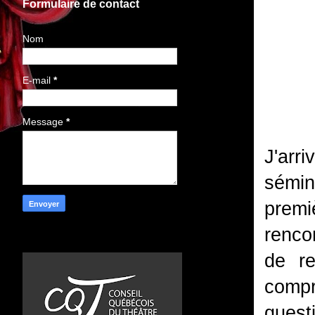
Formulaire de contact
Nom
E-mail
*
Message
*
J'arr
sémin
premi
rencon
de re
comp
quest