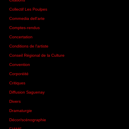
Citations
(205)
Collectif Les Poulpes
(3)
Commedia dell'arte
(8)
Comptes-rendus
(3)
Concertation
(29)
Conditions de l'artiste
(1)
Conseil Régional de la Culture
(6)
Convention
(3)
Corporéité
(5)
Critiques
(151)
Diffusion Saguenay
(4)
Divers
(161)
Dramaturgie
(9)
Décor/scénographie
(8)