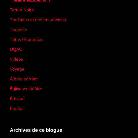
Théâtre élizabéthain
(15)
Tortue Noire
(6)
Traditions et métiers anciens
(90)
Tragédie
(7)
Têtes Heureuses
(30)
UQAC
(44)
Vidéos
(97)
Voyage
(21)
À bout portant
(13)
Église vs théâtre
(66)
Éthique
(7)
Études
(2)
Archives de ce blogue