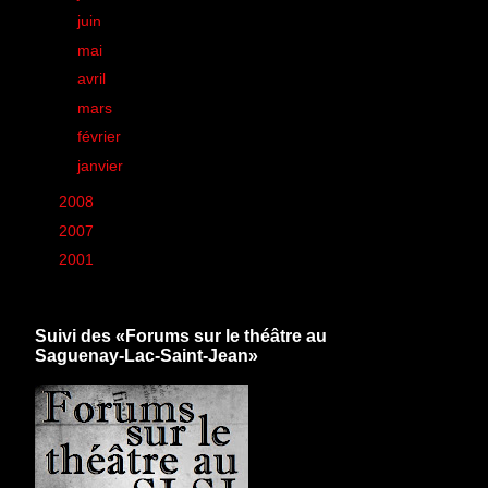
►
juin
(33)
►
mai
(43)
►
avril
(38)
►
mars
(50)
►
février
(44)
►
janvier
(26)
►
2008
(260)
►
2007
(6)
►
2001
(1)
Suivi des «Forums sur le théâtre au
Saguenay-Lac-Saint-Jean»