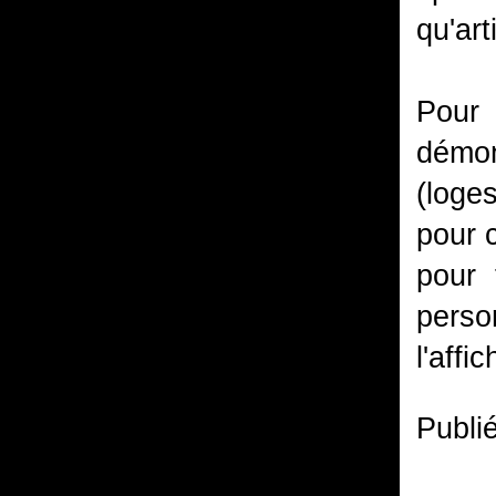
qu'art
Pour 
démon
(loge
pour 
pour 
perso
l'affi
Publi