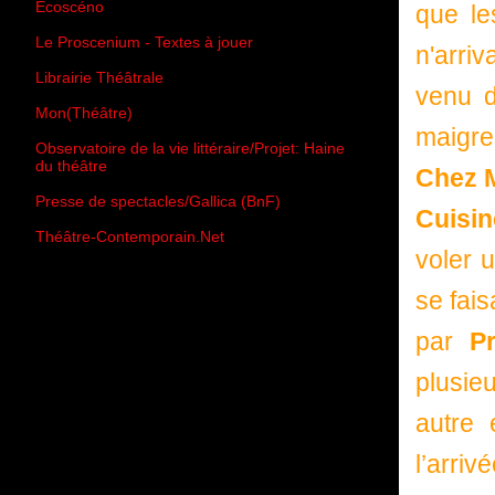
Écoscéno
que le
Le Proscenium - Textes à jouer
n'arri
Librairie Théâtrale
venu 
Mon(Théâtre)
maigre
Observatoire de la vie littéraire/Projet: Haine
du théâtre
Chez 
Presse de spectacles/Gallica (BnF)
Cuisi
Théâtre-Contemporain.Net
voler 
se fais
par
P
plusie
autre 
l’arri