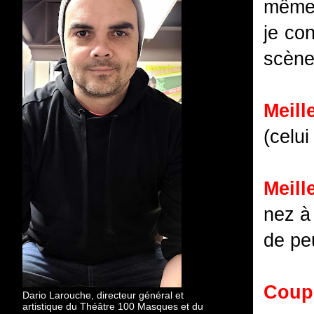
même 
je co
scène
Meil
(celui
Meill
nez à
de peu
Coup 
Dario Larouche, directeur général et
artistique du Théâtre 100 Masques et du