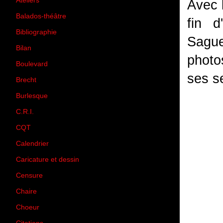
Ateliers
(33)
Avec 
Balados-théâtre
(5)
fin 
Bibliographie
(73)
Sague
Bilan
(33)
photo
Boulevard
(1)
ses s
Brecht
(4)
Burlesque
(3)
C.R.I.
(35)
CQT
(1)
Calendrier
(256)
Caricature et dessin
(14)
Censure
(50)
Chaire
(8)
Choeur
(1)