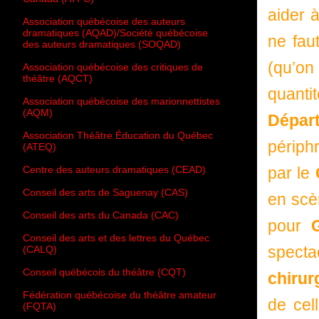
aider à
Association québécoise des auteurs
dramatiques (AQAD)/Société québécoise
ne fau
des auteurs dramatiques (SOQAD)
(qu’on
Association québécoise des critiques de
théâtre (AQCT)
quanti
Association québécoise des marionnettistes
(AQM)
Départ
Association Théâtre Éducation du Québec
périphr
(ATEQ)
Centre des auteurs dramatiques (CEAD)
par le
Conseil des arts de Saguenay (CAS)
en scè
Conseil des arts du Canada (CAC)
pour
Gr
Conseil des arts et des lettres du Québec
specta
(CALQ)
Conseil québécois du théâtre (CQT)
chirur
Fédération québécoise du théâtre amateur
de cel
(FQTA)