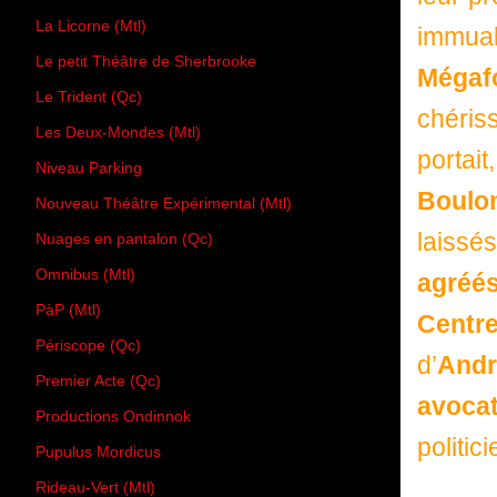
La Licorne (Mtl)
immuab
Le petit Théâtre de Sherbrooke
Méga
Le Trident (Qc)
chéris
Les Deux-Mondes (Mtl)
portai
Niveau Parking
Boulo
Nouveau Théâtre Expérimental (Mtl)
laiss
Nuages en pantalon (Qc)
Omnibus (Mtl)
agréé
PàP (Mtl)
Centre
Périscope (Qc)
d’
Andr
Premier Acte (Qc)
avoca
Productions Ondinnok
politici
Pupulus Mordicus
Rideau-Vert (Mtl)