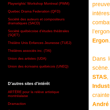
preuve 
Playwrights' Workshop Montreal (PWM)
Quebec Drama Federation (QFD)
intére
Société des auteurs et compositeurs
comba
dramatiques (SACD)
l’ergo
Société québécoise d'études théâtrales
(SQET)
Ergon
.
Théâtre Unis Enfances Jeunesse (TUEJ)
Théâtres associés inc. (TAI)
Dans l
Union des artistes (UDA)
Union des écrivains québécois (UNEQ)
scène.
STAS
D'autres sites d'intérêt
Indust
ARTÈRE pour la relève artistique
craint
montréalaise
André 
Dramaction