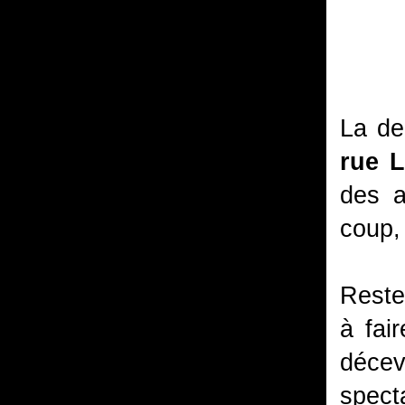
La de
rue L
des a
coup,
Reste
à fai
décev
spect