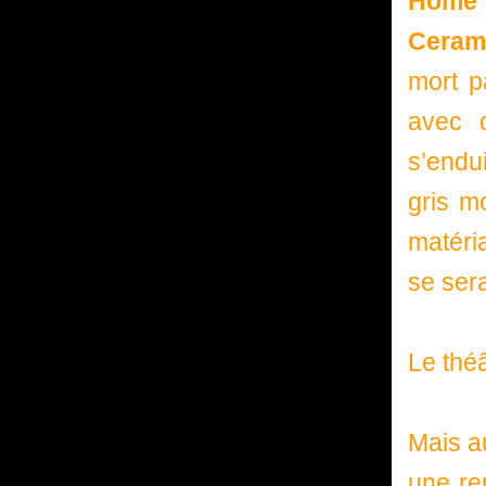
Home 
Ceram
mort p
avec d
s’endu
gris m
matéri
se ser
Le thé
Mais a
une re