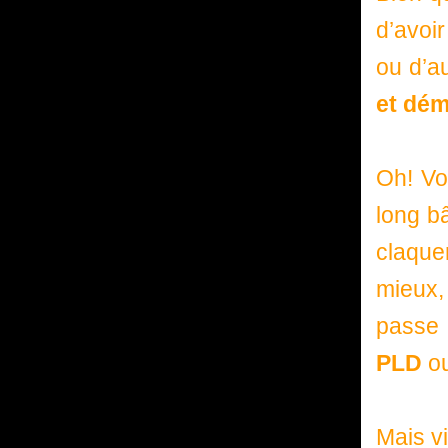
d’avoi
ou d’a
et dém
Oh! Vo
long b
claque
mieux, 
passe 
PLD
o
Mais vi