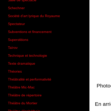
Salle de spectacle
(45)
Schechner
(7)
Société d'art lyrique du Royaume
(26)
Spectateur
(44)
Subventions et financement
(13)
Superstitions
(13)
Taïrov
(7)
Technique et technologie
(24)
Texte dramatique
(61)
Théories
(231)
Théâtralité et performativité
(30)
Photog
Théâtre Mic-Mac
(113)
Théâtre de répertoire
(6)
En arr
Théâtre du Mortier
(2)