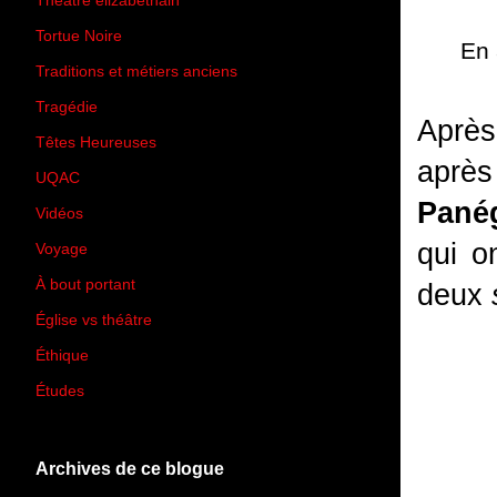
Théâtre élizabéthain
(15)
Tortue Noire
(6)
En 
Traditions et métiers anciens
(90)
Tragédie
(7)
Après
Têtes Heureuses
(30)
après 
UQAC
(44)
Pané
Vidéos
(97)
qui o
Voyage
(21)
À bout portant
(13)
deux
Église vs théâtre
(66)
Éthique
(7)
Études
(2)
Archives de ce blogue