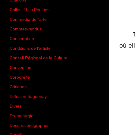
Citations
(205)
Collectif Les Poulpes
(3)
Commedia dell'arte
(8)
Comptes-rendus
(3)
Concertation
(29)
où el
Conditions de l'artiste
(1)
Conseil Régional de la Culture
(6)
Convention
(3)
Corporéité
(5)
Critiques
(151)
Diffusion Saguenay
(4)
Divers
(161)
Dramaturgie
(9)
Décor/scénographie
(8)