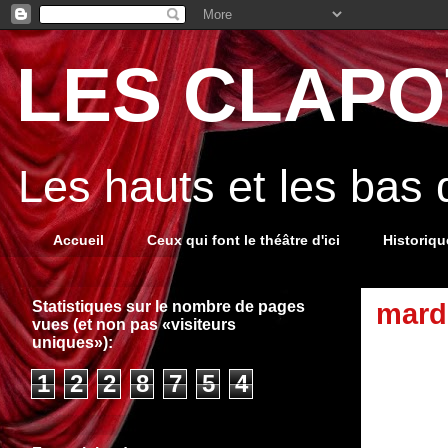
LES CLAPOT
Les hauts et les bas
Accueil
Ceux qui font le théâtre d'ici
Historiq
Statistiques sur le nombre de pages
mardi
vues (et non pas «visiteurs
uniques»):
1
2
2
8
7
5
4