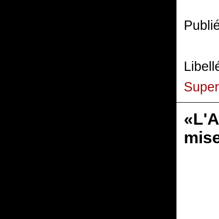
Publi
Libell
Super
«L'A
mise