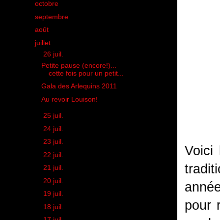
►
octobre
(35)
►
septembre
(36)
►
août
(29)
▼
juillet
(28)
▼
26 juil.
(3)
Petite pause (encore!)...
cette fois pour un petit...
Gala des Arlequins 2011
Au revoir Louison!
►
25 juil.
(3)
►
24 juil.
(2)
►
23 juil.
(1)
Voici
►
22 juil.
(2)
tradi
►
21 juil.
(2)
►
20 juil.
(2)
année
►
19 juil.
(2)
pour 
►
18 juil.
(1)
►
17 juil.
(3)