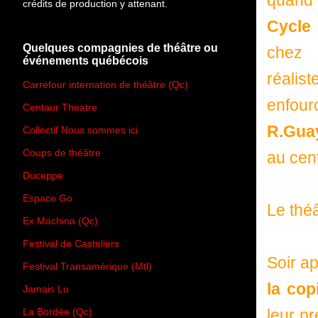
quand 
crédits de production y attenant.
Cycle 
Quelques compagnies de théâtre ou
che
événements québécois
réalis
Carrefour internation de théâtre (Qc)
enfou
Centaur Theatre
R.Gua
Collectif Nous sommes ici
Coups de théâtre
au cent
Duceppe
Espace Go
Le thé
Ex Machina (Qc)
Festival de Casteliers
Soir a
Festival Transamérique (Mtl)
la cop
Jamais Lu
La Bordée (Qc)
leur p