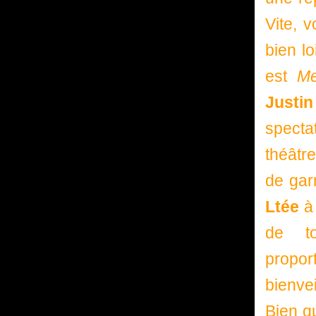
Vite, 
bien lo
est
M
Justi
specta
théâtr
de gar
Ltée
à 
de to
propor
bienve
Bien q