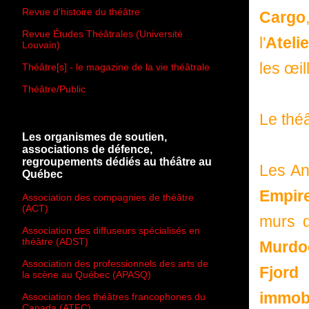
Revue d'histoire du théâtre
Cargo
Revue Études Théâtrales (Université
l'
Ateli
Louvain)
les œil
Théâtre[s] - le magazine de la vie théâtrale
Théâtre/Public
Le théâ
Les organismes de soutien,
associations de défence,
regroupements dédiés au théâtre au
Les An
Québec
Empir
Association des compagnies de théâtre
(ACT)
murs d
Association des diffuseurs spécialisés en
théâtre (ADST)
Murdo
Association des professionnels des arts de
Fjord
…
la scène au Québec (APASQ)
immobi
Association des théâtres francophones du
Canada (ATFC)