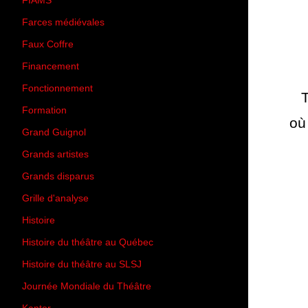
FIAMS
(3)
Farces médiévales
(19)
Faux Coffre
(24)
Financement
(3)
Fonctionnement
(42)
Formation
(27)
où
Grand Guignol
(20)
Grands artistes
(194)
Grands disparus
(8)
Grille d'analyse
(10)
Histoire
(167)
Histoire du théâtre au Québec
(206)
Histoire du théâtre au SLSJ
(47)
Journée Mondiale du Théâtre
(13)