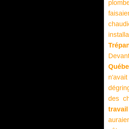
plomb
faisai
chaud
instal
Trépan
Devant
Québe
n'avai
dégrin
des c
trava
auraie