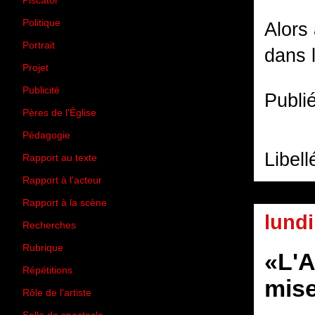
Piscator
(2)
Politique
(50)
Alors 
Portrait
(1)
dans l
Projet
(51)
Publicité
(2)
Publi
Pères de l'Église
(18)
Pédagogie
(1)
Libell
Rapport au texte
(65)
Rapport à l'acteur
(65)
Rapport à la scène
(75)
lundi
Recherches
(28)
Rubrique
(43)
«L'A
Répétitions
(12)
mise
Rôle de l'artiste
(3)