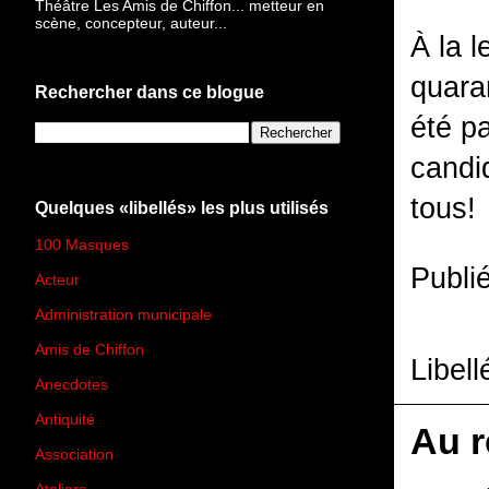
Théâtre Les Amis de Chiffon... metteur en
scène, concepteur, auteur...
À la 
quara
Rechercher dans ce blogue
été p
candid
tous!
Quelques «libellés» les plus utilisés
100 Masques
(273)
Publi
Acteur
(45)
Administration municipale
(13)
Amis de Chiffon
(4)
Libell
Anecdotes
(83)
Antiquité
(25)
Au r
Association
(2)