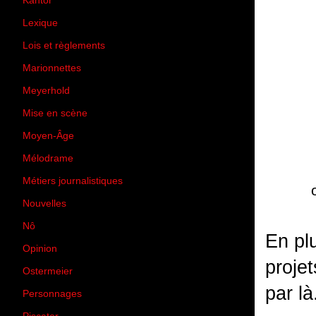
Kantor
(5)
Lexique
(42)
Lois et règlements
(7)
Marionnettes
(2)
Meyerhold
(85)
Mise en scène
(81)
Moyen-Âge
(23)
Mélodrame
(9)
Métiers journalistiques
(67)
Nouvelles
(129)
Nô
(5)
En pl
Opinion
(167)
projet
Ostermeier
(16)
par là.
Personnages
(11)