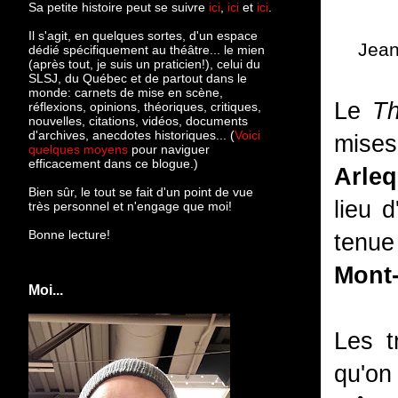
Sa petite histoire peut se suivre
ici
,
ici
et
ici
.
Il s'agit, en quelques sortes, d'un espace
Jean
dédié spécifiquement au théâtre... le mien
(après tout, je suis un praticien!), celui du
SLSJ, du Québec et de partout dans le
monde: c
arnets de mise en scène,
Le
Th
réflexions, opinions, théoriques, critiques,
nouvelles, citations, vidéos, documents
d'archives, anecdotes historiques... (
Voici
mise
quelques moyens
pour naviguer
efficacement dans ce blogue.)
Arle
Bien sûr, le tout se fait d'un point de vue
lieu 
très personnel et n'engage que moi!
Bonne lecture!
tenu
Mont-
Moi...
Les t
qu'on