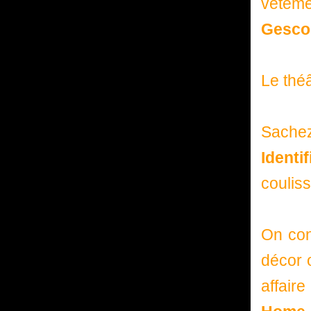
vêteme
Gesco
Le thé
Sache
Identif
couliss
On con
décor 
affair