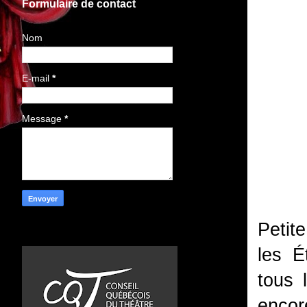
Formulaire de contact
Nom
E-mail
*
Message
*
Petite
les É
tous 
encore