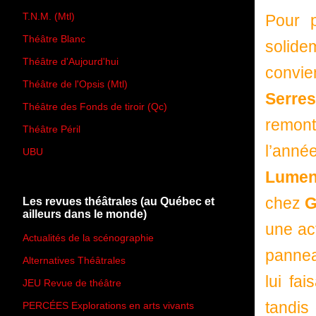
T.N.M. (Mtl)
Pour p
Théâtre Blanc
solide
Théâtre d'Aujourd'hui
convie
Théâtre de l'Opsis (Mtl)
Serres
Théâtre des Fonds de tiroir (Qc)
remont
Théâtre Péril
l’ann
UBU
Lume
chez
G
Les revues théâtrales (au Québec et
ailleurs dans le monde)
une act
Actualités de la scénographie
panne
Alternatives Théâtrales
lui fai
JEU Revue de théâtre
tandis
PERCÉES Explorations en arts vivants