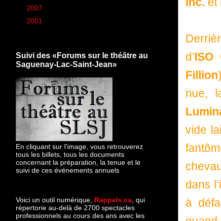
inc.
et
►
2007
(6)
►
2001
(1)
Derriè
d’
ISO 
Suivi des «Forums sur le théâtre au
Saguenay-Lac-Saint-Jean»
Fillion
nue, 
Lumina
vide l
fantô
En cliquant sur l'image, vous retrouverez
tous les billets, tous les documents
concernant la préparation, la tenue et le
chevau
suivi de ces événements annuels
dans l
Voici un outil numérique,
Rappels.ca
, qui
à défa
répertorie au-delà de 2700 spectacles
professionnels au cours des ans avec les