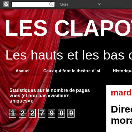
LES CLAPOT
Les hauts et les bas
Accueil
Ceux qui font le théâtre d'ici
Historiq
Statistiques sur le nombre de pages
mardi
vues (et non pas «visiteurs
uniques»):
Dire
1
2
2
7
9
0
9
mora