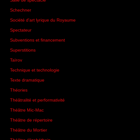
Salle de spectacle
(45)
Schechner
(7)
Société d'art lyrique du Royaume
(26)
Spectateur
(44)
Subventions et financement
(13)
Superstitions
(13)
Taïrov
(7)
Technique et technologie
(24)
Texte dramatique
(61)
Théories
(231)
Théâtralité et performativité
(30)
Théâtre Mic-Mac
(113)
Théâtre de répertoire
(6)
Théâtre du Mortier
(2)