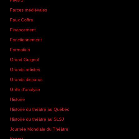
FIAMS
(3)
Farces médiévales
(19)
Faux Coffre
(24)
Financement
(3)
Fonctionnement
(42)
Formation
(27)
Grand Guignol
(20)
Grands artistes
(194)
Grands disparus
(8)
Grille d'analyse
(10)
Histoire
(167)
Histoire du théâtre au Québec
(206)
Histoire du théâtre au SLSJ
(47)
Journée Mondiale du Théâtre
(13)