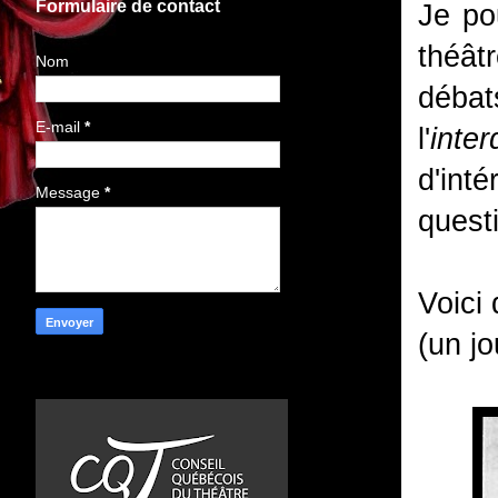
Formulaire de contact
Je po
théât
Nom
débat
E-mail
*
l'
inter
d'int
Message
*
questi
Voici
(un j