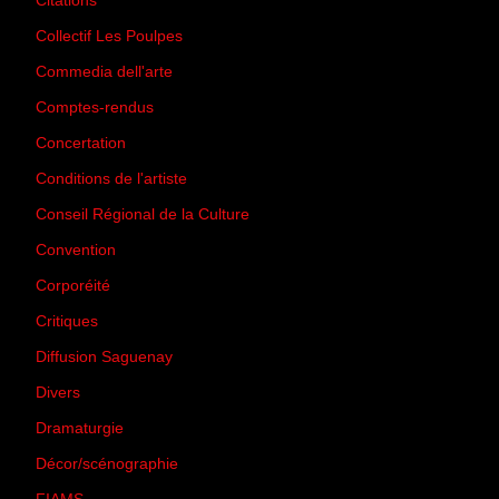
Citations
(205)
Collectif Les Poulpes
(3)
Commedia dell'arte
(8)
Comptes-rendus
(3)
Concertation
(29)
Conditions de l'artiste
(1)
Conseil Régional de la Culture
(6)
Convention
(3)
Corporéité
(5)
Critiques
(151)
Diffusion Saguenay
(4)
Divers
(161)
Dramaturgie
(9)
Décor/scénographie
(8)