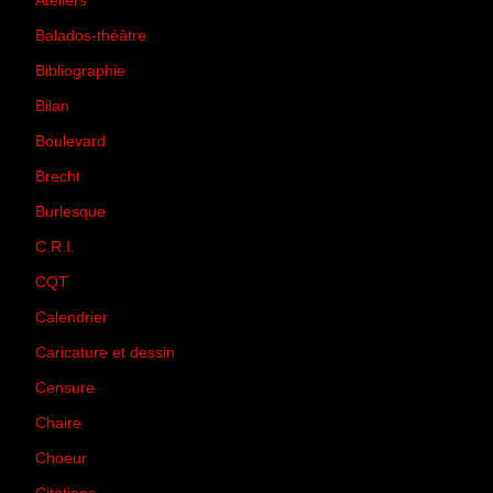
Ateliers
(33)
Balados-théâtre
(5)
Bibliographie
(73)
Bilan
(33)
Boulevard
(1)
Brecht
(4)
Burlesque
(3)
C.R.I.
(35)
CQT
(1)
Calendrier
(256)
Caricature et dessin
(14)
Censure
(50)
Chaire
(8)
Choeur
(1)