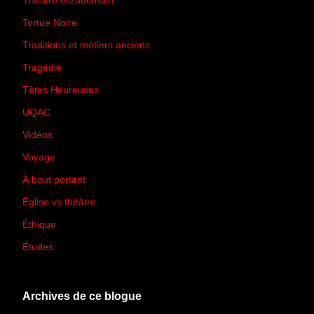
Théâtre élizabéthain
(15)
Tortue Noire
(6)
Traditions et métiers anciens
(90)
Tragédie
(7)
Têtes Heureuses
(30)
UQAC
(44)
Vidéos
(97)
Voyage
(21)
À bout portant
(13)
Église vs théâtre
(66)
Éthique
(7)
Études
(2)
Archives de ce blogue