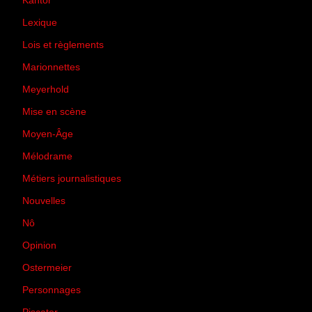
Kantor
(5)
Lexique
(42)
Lois et règlements
(7)
Marionnettes
(2)
Meyerhold
(85)
Mise en scène
(81)
Moyen-Âge
(23)
Mélodrame
(9)
Métiers journalistiques
(67)
Nouvelles
(129)
Nô
(5)
Opinion
(167)
Ostermeier
(16)
Personnages
(11)