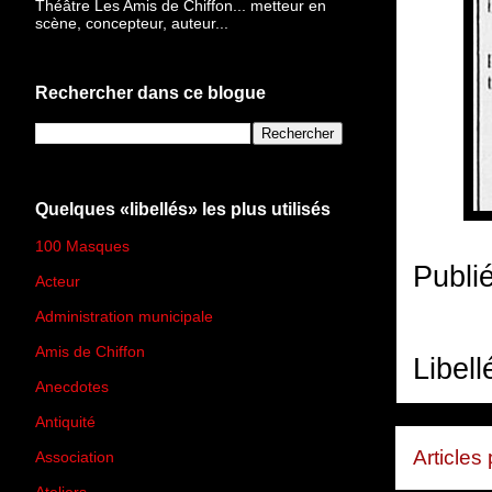
Théâtre Les Amis de Chiffon... metteur en
scène, concepteur, auteur...
Rechercher dans ce blogue
Quelques «libellés» les plus utilisés
100 Masques
(273)
Publi
Acteur
(45)
Administration municipale
(13)
Amis de Chiffon
(4)
Libell
Anecdotes
(83)
Antiquité
(25)
Articles
Association
(2)