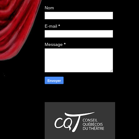
Nom
E-mail
*
Message
*