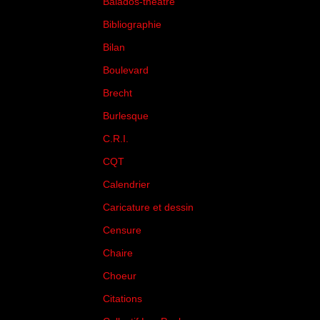
Balados-théâtre
(5)
Bibliographie
(73)
Bilan
(33)
Boulevard
(1)
Brecht
(4)
Burlesque
(3)
C.R.I.
(35)
CQT
(1)
Calendrier
(256)
Caricature et dessin
(14)
Censure
(50)
Chaire
(8)
Choeur
(1)
Citations
(205)