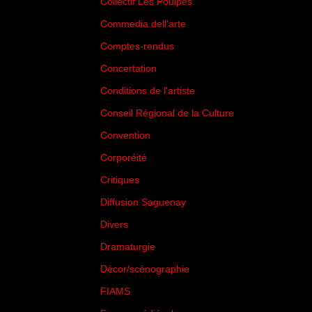
Collectif Les Poulpes
(3)
Commedia dell'arte
(8)
Comptes-rendus
(3)
Concertation
(29)
Conditions de l'artiste
(1)
Conseil Régional de la Culture
(6)
Convention
(3)
Corporéité
(5)
Critiques
(151)
Diffusion Saguenay
(4)
Divers
(161)
Dramaturgie
(9)
Décor/scénographie
(8)
FIAMS
(3)