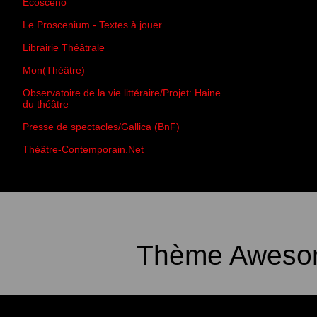
Écoscéno
Le Proscenium - Textes à jouer
Librairie Théâtrale
Mon(Théâtre)
Observatoire de la vie littéraire/Projet: Haine
du théâtre
Presse de spectacles/Gallica (BnF)
Théâtre-Contemporain.Net
Thème Awesom