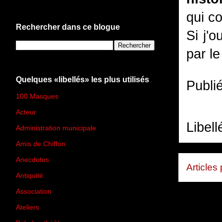
qui c
Rechercher dans ce blogue
Si j'o
par l
Quelques «libellés» les plus utilisés
Publi
100 Masques
(273)
Acteur
(45)
Libell
Administration municipale
(13)
Amis de Chiffon
(4)
Anecdotes
(83)
Articles
Antiquité
(25)
Association
(2)
Ateliers
(33)