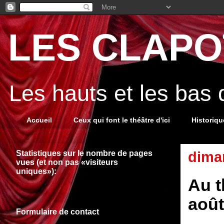
LES CLAPOT
Les hauts et les bas
Accueil
Ceux qui font le théâtre d'ici
Historiq
Statistiques sur le nombre de pages
diman
vues (et non pas «visiteurs
uniques»):
Au t
août
Formulaire de contact