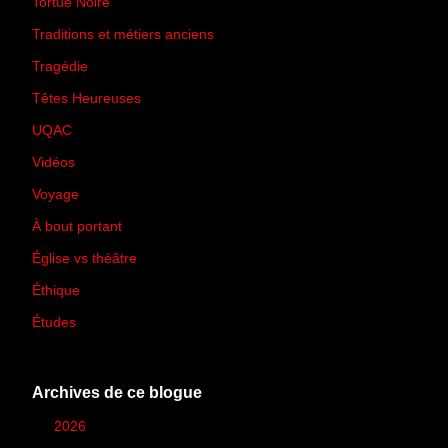
Tortue Noire
(6)
Traditions et métiers anciens
(90)
Tragédie
(7)
Têtes Heureuses
(30)
UQAC
(44)
Vidéos
(97)
Voyage
(21)
À bout portant
(13)
Église vs théâtre
(66)
Éthique
(7)
Études
(2)
Archives de ce blogue
►
2026
(12)