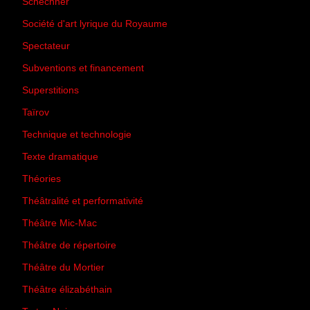
Schechner
(7)
Société d'art lyrique du Royaume
(26)
Spectateur
(44)
Subventions et financement
(13)
Superstitions
(13)
Taïrov
(7)
Technique et technologie
(24)
Texte dramatique
(61)
Théories
(231)
Théâtralité et performativité
(30)
Théâtre Mic-Mac
(113)
Théâtre de répertoire
(6)
Théâtre du Mortier
(2)
Théâtre élizabéthain
(15)