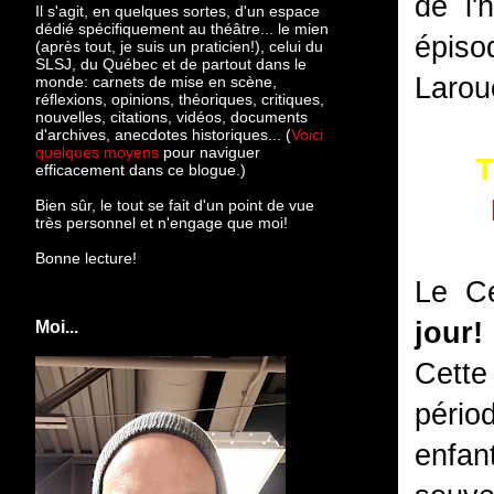
de l'
Il s'agit, en quelques sortes, d'un espace
dédié spécifiquement au théâtre... le mien
épiso
(après tout, je suis un praticien!), celui du
SLSJ, du Québec et de partout dans le
Larou
monde: c
arnets de mise en scène,
réflexions, opinions, théoriques, critiques,
nouvelles, citations, vidéos, documents
d'archives, anecdotes historiques... (
Voici
quelques moyens
pour naviguer
T
efficacement dans ce blogue.)
Bien sûr, le tout se fait d'un point de vue
très personnel et n'engage que moi!
Bonne lecture!
Le Ce
jour!
Moi...
Cette
pério
enfan