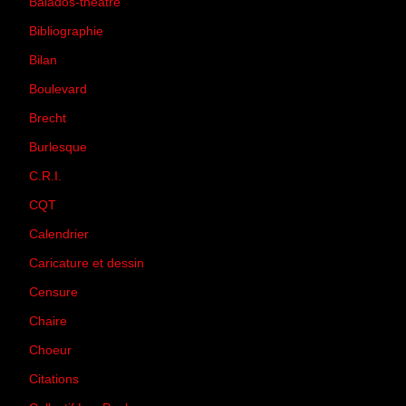
Balados-théâtre
(5)
Bibliographie
(73)
Bilan
(33)
Boulevard
(1)
Brecht
(4)
Burlesque
(3)
C.R.I.
(35)
CQT
(1)
Calendrier
(256)
Caricature et dessin
(14)
Censure
(50)
Chaire
(8)
Choeur
(1)
Citations
(205)