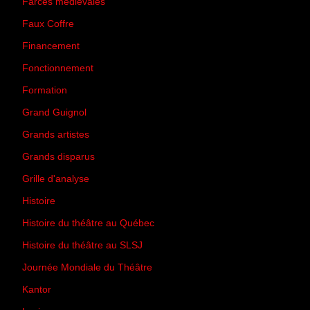
Farces médiévales
(19)
Faux Coffre
(24)
Financement
(3)
Fonctionnement
(42)
Formation
(27)
Grand Guignol
(20)
Grands artistes
(194)
Grands disparus
(8)
Grille d'analyse
(10)
Histoire
(167)
Histoire du théâtre au Québec
(206)
Histoire du théâtre au SLSJ
(47)
Journée Mondiale du Théâtre
(13)
Kantor
(5)