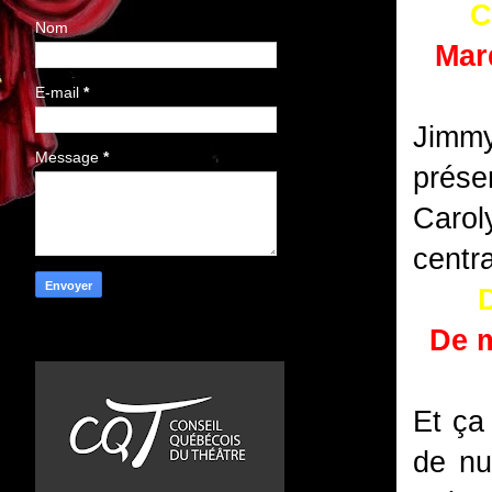
C
Nom
Mard
E-mail
*
Jimmy
Message
*
prése
Carol
centra
De m
Et ça
de nu