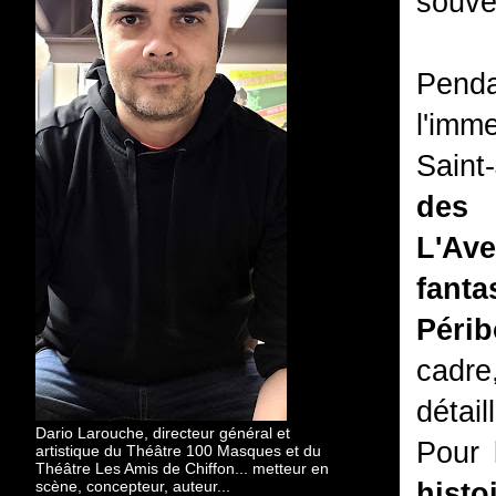
souve
Penda
l'imm
Saint
des 
L'Av
fanta
Péri
cadre
détail
Dario Larouche, directeur général et
Pour 
artistique du Théâtre 100 Masques et du
Théâtre Les Amis de Chiffon... metteur en
scène, concepteur, auteur...
histo