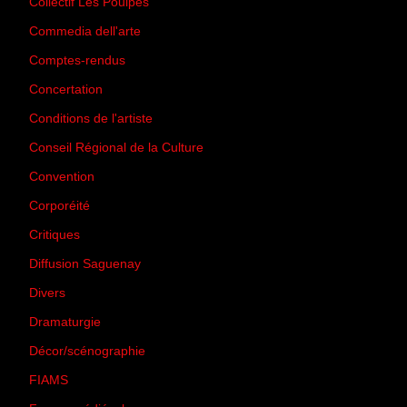
Collectif Les Poulpes
(3)
Commedia dell'arte
(8)
Comptes-rendus
(3)
Concertation
(29)
Conditions de l'artiste
(1)
Conseil Régional de la Culture
(6)
Convention
(3)
Corporéité
(5)
Critiques
(151)
Diffusion Saguenay
(4)
Divers
(161)
Dramaturgie
(9)
Décor/scénographie
(8)
FIAMS
(3)