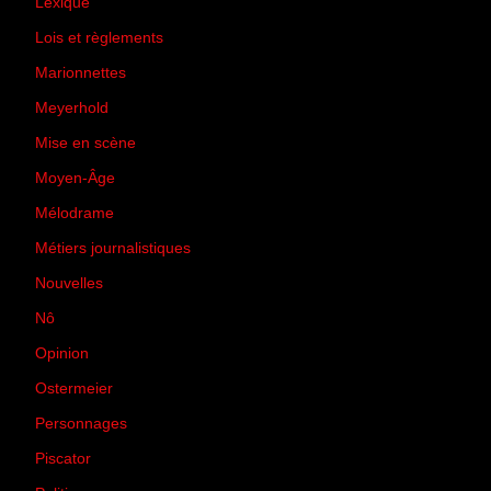
Lexique
(42)
Lois et règlements
(7)
Marionnettes
(2)
Meyerhold
(85)
Mise en scène
(81)
Moyen-Âge
(23)
Mélodrame
(9)
Métiers journalistiques
(67)
Nouvelles
(129)
Nô
(5)
Opinion
(167)
Ostermeier
(16)
Personnages
(11)
Piscator
(2)