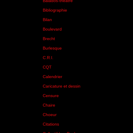
Balados-théâtre
(5)
Bibliographie
(73)
Bilan
(33)
Boulevard
(1)
Brecht
(4)
Burlesque
(3)
C.R.I.
(35)
CQT
(1)
Calendrier
(256)
Caricature et dessin
(14)
Censure
(50)
Chaire
(8)
Choeur
(1)
Citations
(205)