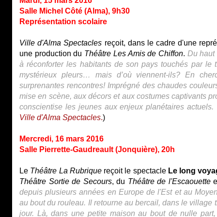
Mardi, 15 mars 2016
Salle Michel Côté (Alma), 9h30
Représentation scolaire
Ville d'Alma Spectacles
reçoit, dans le cadre d'une repré
une production du
Théâtre Les Amis de Chiffon
.
Du haut 
à réconforter les habitants de son pays touchés par le t
mystérieux pleurs… mais d’où viennent-ils? En cherch
surprenantes rencontres! Imprégné des chaudes couleurs 
mise en scène, aux décors et aux costumes captivants prop
conscientise les jeunes aux enjeux planétaires actuels.
Ville d'Alma Spectacles
.
)
Mercredi, 16 mars 2016
Salle Pierrette-Gaudreault (Jonquière), 20h
Le
Théâtre La Rubrique
reçoit le spectacle
Le long voya
Théâtre Sortie de Secours
, du
Théâtre de l'Escaouette
e
depuis plusieurs années en Europe de l'Est et au Moyen-
au bout du rouleau. Il retourne au bercail, dans le village 
jour. Là, dans une petite maison au bout de nulle part