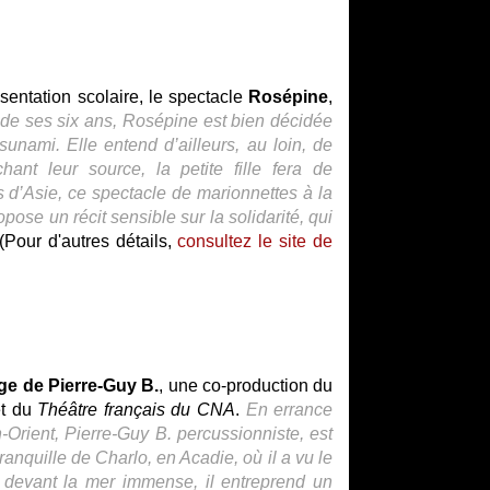
sentation scolaire, le spectacle
Rosépine
,
de ses six ans, Rosépine est bien décidée
sunami. Elle entend d’ailleurs, au loin, de
ant leur source, la petite fille fera de
d’Asie, ce spectacle de marionnettes à la
ose un récit sensible sur la solidarité, qui
(Pour d'autres détails,
consultez le site de
ge de Pierre-Guy B.
, une co-production du
t du
Théâtre français du CNA
.
En errance
Orient, Pierre-Guy B. percussionniste, est
tranquille de Charlo, en Acadie, où il a vu le
, devant la mer immense, il entreprend un