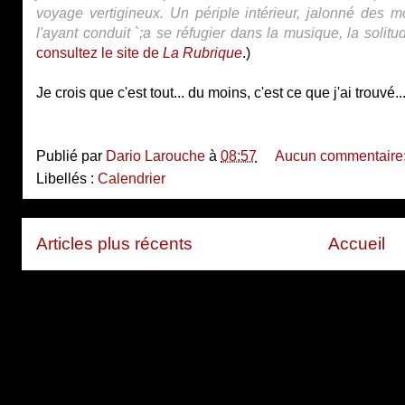
voyage vertigineux. Un périple intérieur, jalonné des 
l'ayant conduit `;a se réfugier dans la musique, la solit
consultez le site de
La Rubrique
.)
Je crois que c'est tout... du moins, c'est ce que j'ai trouvé..
Publié par
Dario Larouche
à
08:57
Aucun commentaire
Libellés :
Calendrier
Articles plus récents
Accueil
Inscription à :
Articles