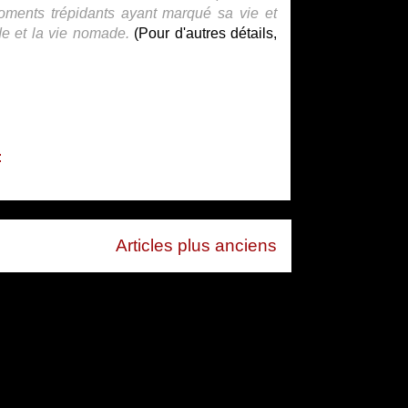
moments trépidants ayant marqué sa vie et
ude et la vie nomade.
(Pour d'autres détails,
.
:
Articles plus anciens
 (Atom)