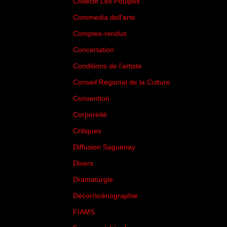
Collectif Les Poulpes
(3)
Commedia dell'arte
(8)
Comptes-rendus
(3)
Concertation
(29)
Conditions de l'artiste
(1)
Conseil Régional de la Culture
(6)
Convention
(3)
Corporéité
(5)
Critiques
(151)
Diffusion Saguenay
(4)
Divers
(161)
Dramaturgie
(9)
Décor/scénographie
(8)
FIAMS
(3)