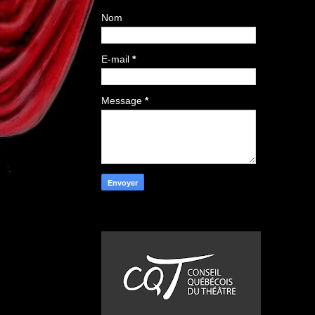
Nom
E-mail
*
Message
*