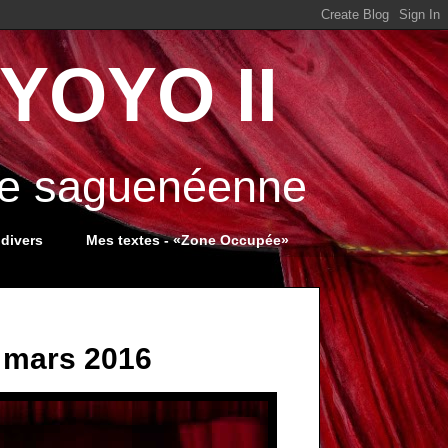
YOYO II
ale saguenéenne
 divers
Mes textes - «Zone Occupée»
9 mars 2016