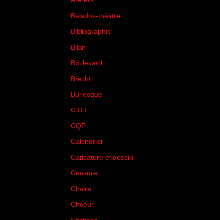
Ateliers
(33)
Balados-théâtre
(5)
Bibliographie
(73)
Bilan
(33)
Boulevard
(1)
Brecht
(4)
Burlesque
(3)
C.R.I.
(35)
CQT
(1)
Calendrier
(256)
Caricature et dessin
(14)
Censure
(50)
Chaire
(8)
Choeur
(1)