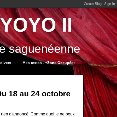
YOYO II
ale saguenéenne
 divers
Mes textes - «Zone Occupée»
Du 18 au 24 octobre
it rien d'annoncé! Comme quoi je ne peux