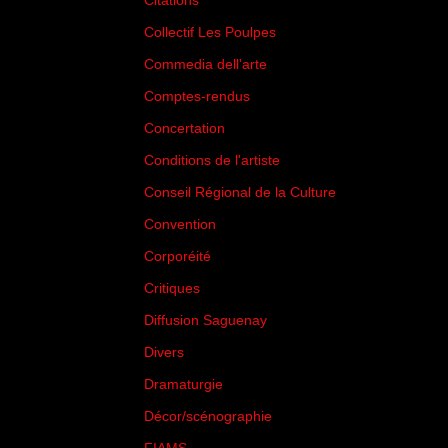
Citations
(205)
Collectif Les Poulpes
(3)
Commedia dell'arte
(8)
Comptes-rendus
(3)
Concertation
(29)
Conditions de l'artiste
(1)
Conseil Régional de la Culture
(6)
Convention
(3)
Corporéité
(5)
Critiques
(151)
Diffusion Saguenay
(4)
Divers
(161)
Dramaturgie
(9)
Décor/scénographie
(8)