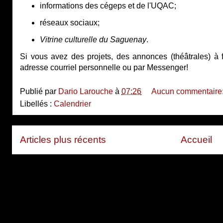
informations des cégeps et de l'UQAC;
réseaux sociaux;
Vitrine culturelle du Saguenay
.
Si vous avez des projets, des annonces (théâtrales) à
adresse courriel personnelle ou par Messenger!
Publié par
Dario Larouche
à
07:26
Aucun commentaire
Libellés :
Calendrier
Articles plus récents
Accueil
Inscription à :
Articles