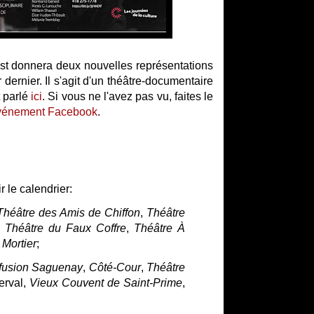
st donnera deux nouvelles représentations
r dernier. Il s'agit d'un théâtre-documentaire
t parlé
ici
. Si vous ne l'avez pas vu, faites le
événement Facebook
.
 le calendrier:
Théâtre des Amis de Chiffon
,
Théâtre
,
Théâtre du Faux Coffre
,
Théâtre À
 Mortier
;
ffusion Saguenay
,
Côté-Cour
,
Théâtre
erval,
Vieux Couvent de Saint-Prime
,