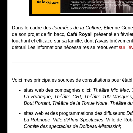
Dans le cadre des
Journées de la Culture
, Étienne Gene
de son projet de fin bacc,
Café Royal
, présenté en févrie
touchant et efficace sur sa famille, dont j'avais brièvemen
détour! Les informations nécessaires se retrouvent
sur l'
_________________________________
Voici mes principales sources de consultations pour établir
sites web des compagnies d'ici:
Théâtre Mic Mac
,
La Rubrique
,
Théâtre CRI
,
Théâtre 100 Masques
Bout Portant
,
Théâtre de la Tortue Noire
,
Théâtre du
sites web et des programmations des diffuseurs:
Di
La Rubrique
,
Ville d'Alma Spectacles
, Ville de Rob
Comité des spectacles de Dolbeau-Mistassini
;