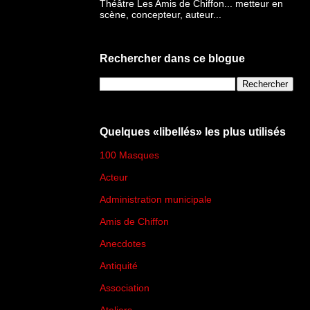
Théâtre Les Amis de Chiffon... metteur en
scène, concepteur, auteur...
Rechercher dans ce blogue
Quelques «libellés» les plus utilisés
100 Masques
(273)
Acteur
(45)
Administration municipale
(13)
Amis de Chiffon
(4)
Anecdotes
(83)
Antiquité
(25)
Association
(2)