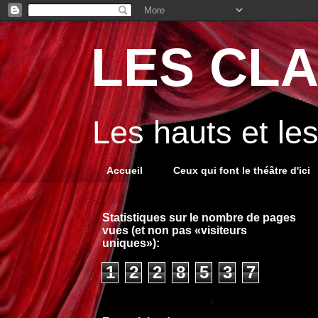
LES CLA
Les hauts et le
Accueil
Ceux qui font le théâtre d'ici
Statistiques sur le nombre de pages
vues (et non pas «visiteurs
uniques»):
1
2
2
8
5
3
7