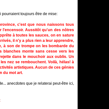
i pourraient toujours être de mise:
 province, c'est que nous naissons tous
 l'encensoir. Aussitôt qu'un des nôtres
apprête à toutes les sauces, on en sature
rivés, il n'y a plus rien a leur apprendre,
e, à son de trompe on les bombarde du
utes blanches monte sans cesse vers les
 rejette dans le mouchoir aux oublis. Un
les nez se rembouchent. Voilà, hélas! à
tivités artistiques. Aucun de ces génies
n du mot art.
... anecdotes que je relaterai peut-être ici,
: