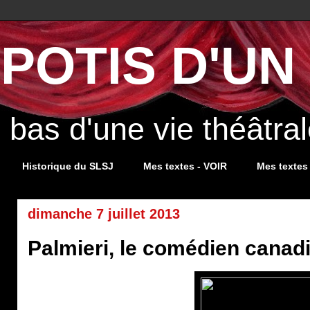
POTIS D'UN 
s bas d'une vie théâtr
Historique du SLSJ
Mes textes - VOIR
Mes textes
dimanche 7 juillet 2013
Palmieri, le comédien canad