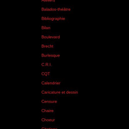
Ateliers
(33)
Balados-théâtre
(5)
Bibliographie
(73)
Bilan
(33)
Boulevard
(1)
Brecht
(4)
Burlesque
(3)
C.R.I.
(35)
CQT
(1)
Calendrier
(256)
Caricature et dessin
(14)
Censure
(50)
Chaire
(8)
Choeur
(1)