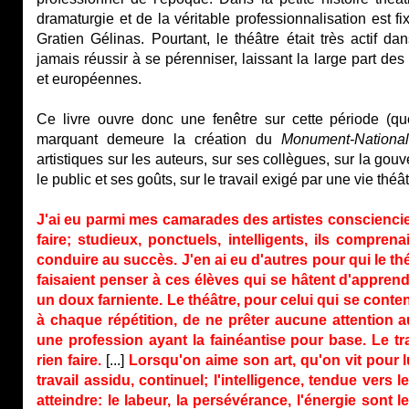
dramaturgie et de la véritable professionnalisation est 
Gratien Gélinas. Pourtant, le théâtre était très actif da
jamais réussir à se pérenniser, laissant la large part d
et européennes.
Ce livre ouvre donc une fenêtre sur cette période (que 
marquant demeure la création du
Monument-National
artistiques sur les auteurs, sur ses collègues, sur la gouv
le public et ses goûts, sur le travail exigé par une vie théât
J'ai eu parmi mes camarades des artistes consciencieu
faire; studieux, ponctuels, intelligents, ils comprena
conduire au succès. J'en ai eu d'autres pour qui le thé
faisaient penser à ces élèves qui se hâtent d'appren
un doux farniente. Le théâtre, pour celui qui se conten
à chaque répétition, de ne prêter aucune attention a
une profession ayant la fainéantise pour base. Le tra
rien faire.
[...]
Lorsqu'on aime son art, qu'on vit pour lui
travail assidu, continuel; l'intelligence, tendue vers
atteindre: le labeur, la persévérance, l'énergie sont