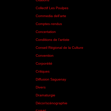
Citations
(205)
Collectif Les Poulpes
(3)
Commedia dell'arte
(8)
Comptes-rendus
(3)
Concertation
(29)
Conditions de l'artiste
(1)
Conseil Régional de la Culture
(6)
Convention
(3)
Corporéité
(5)
Critiques
(151)
Diffusion Saguenay
(4)
Divers
(161)
Dramaturgie
(9)
Décor/scénographie
(8)