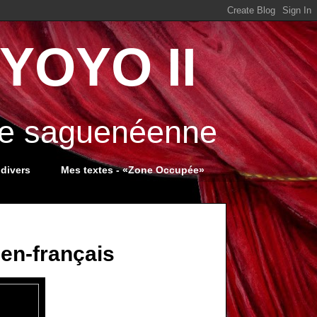
YOYO II
ale saguenéenne
 divers
Mes textes - «Zone Occupée»
ien-français