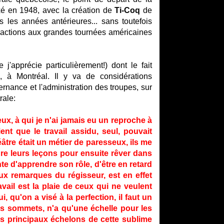
fixé en 1948, avec la création de
Ti-Coq
de
ns les années antérieures... sans toutefois
es actions aux grandes tournées américaines
j'apprécie particulièrement!) dont le fait
, à Montréal. Il y va de considérations
ernance et l'administration des troupes, sur
rale:
x, à qui je n'ai jamais eu un reproche à
ient que le travail assidu, seul, pouvait
âtre était un métier de paresseux, ils me
dre leurs leçons pour ensuite rêver dans
te d'apprendre son rôle, d'être en retard
ux remarques du régisseur, est en effet
vail est la plaie de ceux qui ne veulent
, qu'on a visé à la perfection, il faut un
 les sommets, n'a qu'une échelle pour les
 les principaux échelons de cette sublime