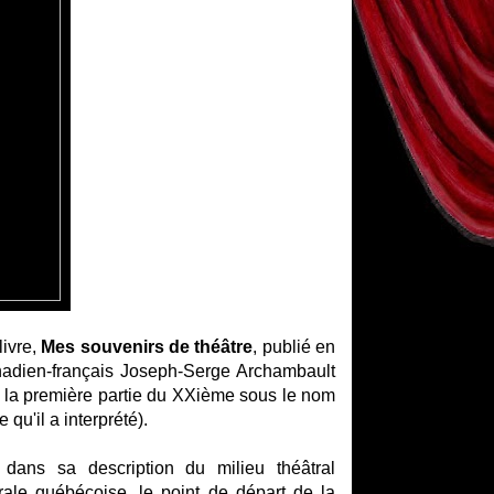
livre,
Mes souvenirs de théâtre
, publié en
anadien-français Joseph-Serge Archambault
ans la première partie du XXième sous le nom
qu'il a interprété).
e dans sa description du milieu théâtral
trale québécoise, le point de départ de la