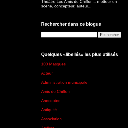
Théâtre Les Amis de Chiffon... metteur en
scène, concepteur, auteur...
Rechercher dans ce blogue
Quelques «libellés» les plus utilisés
100 Masques
(273)
Acteur
(45)
Administration municipale
(13)
Amis de Chiffon
(4)
Anecdotes
(83)
Antiquité
(25)
Association
(2)