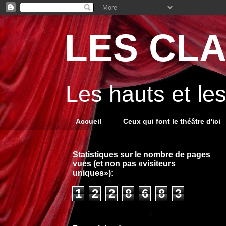
LES CLA
Les hauts et le
Accueil
Ceux qui font le théâtre d'ici
Statistiques sur le nombre de pages
vues (et non pas «visiteurs
uniques»):
1
2
2
8
6
8
3