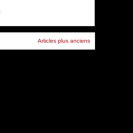
:
Articles plus anciens
 (Atom)