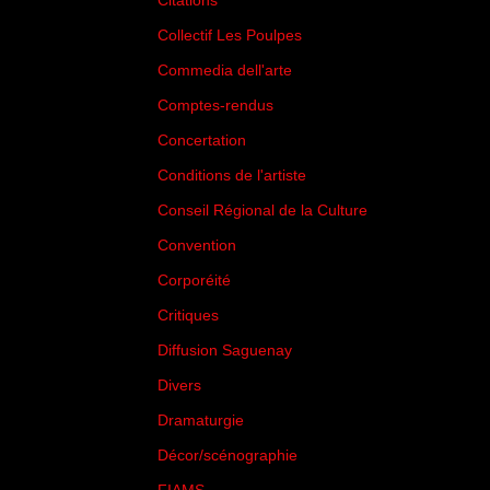
Citations
(205)
Collectif Les Poulpes
(3)
Commedia dell'arte
(8)
Comptes-rendus
(3)
Concertation
(29)
Conditions de l'artiste
(1)
Conseil Régional de la Culture
(6)
Convention
(3)
Corporéité
(5)
Critiques
(151)
Diffusion Saguenay
(4)
Divers
(161)
Dramaturgie
(9)
Décor/scénographie
(8)