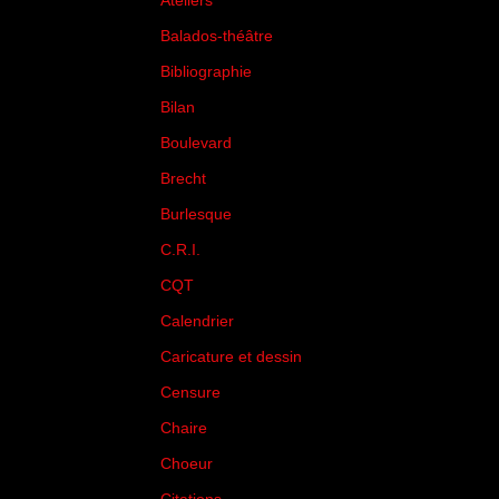
Ateliers
(33)
Balados-théâtre
(5)
Bibliographie
(73)
Bilan
(33)
Boulevard
(1)
Brecht
(4)
Burlesque
(3)
C.R.I.
(35)
CQT
(1)
Calendrier
(256)
Caricature et dessin
(14)
Censure
(50)
Chaire
(8)
Choeur
(1)