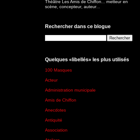
Théâtre Les Amis de Chiffon... metteur en
scène, concepteur, auteur...
Rechercher dans ce blogue
Quelques «libellés» les plus utilisés
100 Masques
(273)
Acteur
(45)
Administration municipale
(13)
Amis de Chiffon
(4)
Anecdotes
(83)
Antiquité
(25)
Association
(2)