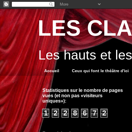
LES CLA
Les hauts et le
Accueil
Ceux qui font le théâtre d'ici
Statistiques sur le nombre de pages
vues (et non pas «visiteurs
uniques»):
1
2
2
8
6
7
2