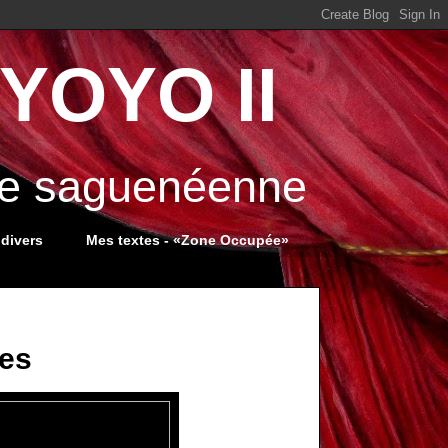
YOYO II
ale saguenéenne
 divers
Mes textes - «Zone Occupée»
ces