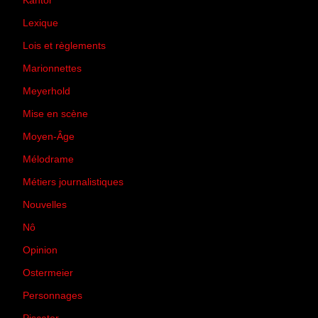
Kantor
(5)
Lexique
(42)
Lois et règlements
(7)
Marionnettes
(2)
Meyerhold
(85)
Mise en scène
(81)
Moyen-Âge
(23)
Mélodrame
(9)
Métiers journalistiques
(67)
Nouvelles
(129)
Nô
(5)
Opinion
(167)
Ostermeier
(16)
Personnages
(11)