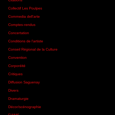
Citations
(205)
Collectif Les Poulpes
(3)
Commedia dell'arte
(8)
Comptes-rendus
(3)
Concertation
(29)
Conditions de l'artiste
(1)
Conseil Régional de la Culture
(6)
Convention
(3)
Corporéité
(5)
Critiques
(151)
Diffusion Saguenay
(4)
Divers
(161)
Dramaturgie
(9)
Décor/scénographie
(8)