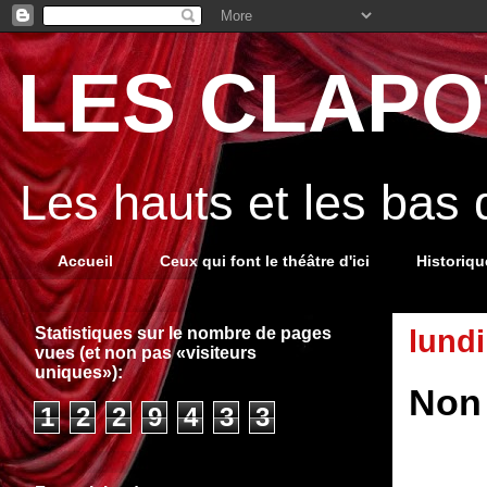
LES CLAPOT
Les hauts et les bas
Accueil
Ceux qui font le théâtre d'ici
Historiq
Statistiques sur le nombre de pages
lundi
vues (et non pas «visiteurs
uniques»):
Non 
1
2
2
9
4
3
3