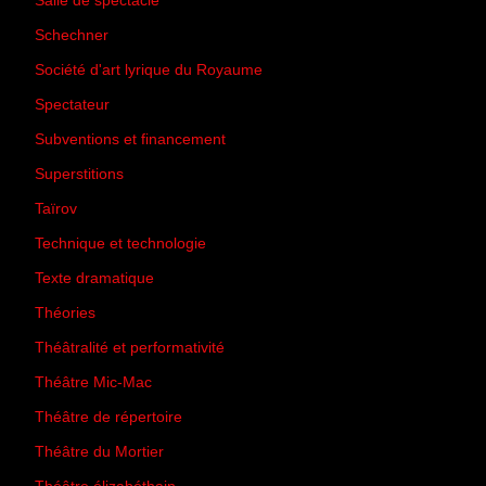
Salle de spectacle
(45)
Schechner
(7)
Société d'art lyrique du Royaume
(26)
Spectateur
(44)
Subventions et financement
(13)
Superstitions
(13)
Taïrov
(7)
Technique et technologie
(24)
Texte dramatique
(61)
Théories
(231)
Théâtralité et performativité
(30)
Théâtre Mic-Mac
(113)
Théâtre de répertoire
(6)
Théâtre du Mortier
(2)