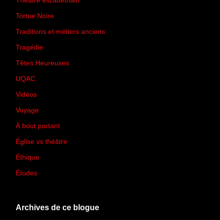
Théâtre élizabéthain
(15)
Tortue Noire
(6)
Traditions et métiers anciens
(90)
Tragédie
(7)
Têtes Heureuses
(30)
UQAC
(44)
Vidéos
(97)
Voyage
(21)
À bout portant
(13)
Église vs théâtre
(66)
Éthique
(7)
Études
(2)
Archives de ce blogue