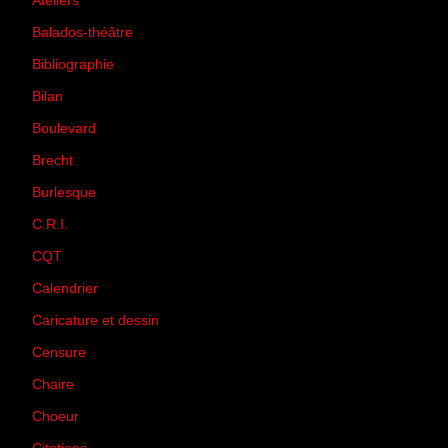
Ateliers
(33)
Balados-théâtre
(5)
Bibliographie
(73)
Bilan
(33)
Boulevard
(1)
Brecht
(4)
Burlesque
(3)
C.R.I.
(35)
CQT
(1)
Calendrier
(256)
Caricature et dessin
(14)
Censure
(50)
Chaire
(8)
Choeur
(1)