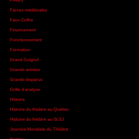
FIAMS
(3)
Farces médiévales
(19)
Faux Coffre
(24)
Financement
(3)
Fonctionnement
(42)
Formation
(27)
Grand Guignol
(20)
Grands artistes
(194)
Grands disparus
(8)
Grille d'analyse
(10)
Histoire
(167)
Histoire du théâtre au Québec
(206)
Histoire du théâtre au SLSJ
(47)
Journée Mondiale du Théâtre
(13)