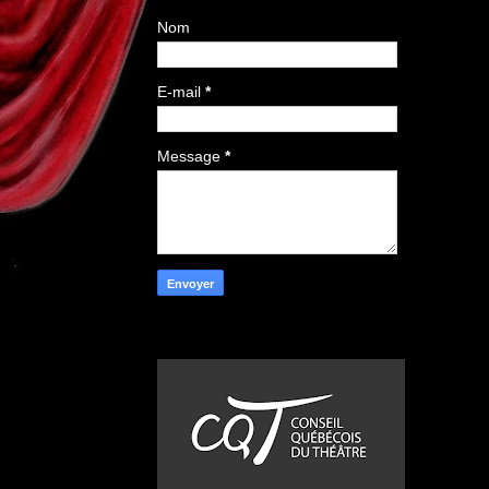
Nom
E-mail
*
Message
*