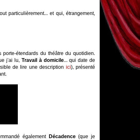
out particulièrement... et qui, étrangement,
es porte-étendards du théâtre du quotidien.
e j'ai lu,
Travail à domicile
... qui date de
ssible de lire une description
ici
), présenté
nt.
i commandé également
Décadence
(que je