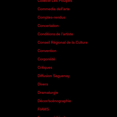
Collectif Les Poulpes
(3)
Commedia dell'arte
(8)
Comptes-rendus
(3)
Concertation
(29)
Conditions de l'artiste
(1)
Conseil Régional de la Culture
(6)
Convention
(3)
Corporéité
(5)
Critiques
(151)
Diffusion Saguenay
(4)
Divers
(161)
Dramaturgie
(9)
Décor/scénographie
(8)
FIAMS
(3)