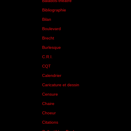
Balados-théâtre
(5)
Bibliographie
(73)
Bilan
(33)
Boulevard
(1)
Brecht
(4)
Burlesque
(3)
C.R.I.
(35)
CQT
(1)
Calendrier
(256)
Caricature et dessin
(14)
Censure
(50)
Chaire
(8)
Choeur
(1)
Citations
(205)