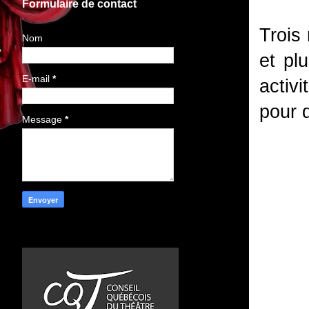
Formulaire de contact
Trois 
Nom
et pl
E-mail
*
activ
pour d
Message
*