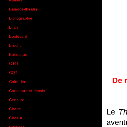
Ateliers
(33)
Balados-théâtre
(5)
Bibliographie
(73)
Bilan
(33)
Boulevard
(1)
Brecht
(4)
Burlesque
(3)
C.R.I.
(35)
CQT
(1)
De 
Calendrier
(256)
Caricature et dessin
(14)
Censure
(50)
Chaire
(8)
Le
Th
Choeur
(1)
avent