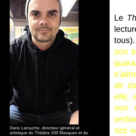
Le
Th
lectu
tous)
son t
quar
s’alim
de ti
elle,
son 
verbo
Dario Larouche, directeur général et
ses va
artistique du Théâtre 100 Masques et du