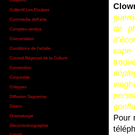
Citations
(205)
Clow
Collectif Les Poulpes
(3)
guerri
Commedia dell'arte
(8)
de ph
Comptes-rendus
(3)
d’éco
Concertation
(29)
Conditions de l'artiste
(1)
cape 
Conseil Régional de la Culture
(6)
trouv
Convention
(3)
déplo
Corporéité
(5)
vingt
Critiques
(151)
pers
Diffusion Saguenay
(4)
gonfla
Divers
(161)
Pour r
Dramaturgie
(9)
Décor/scénographie
(8)
télé