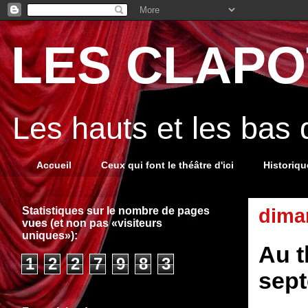
LES CLAPOT
Les hauts et les bas
Accueil
Ceux qui font le théâtre d'ici
Historiq
Statistiques sur le nombre de pages
dima
vues (et non pas «visiteurs
uniques»):
Au t
1
2
2
7
9
8
3
sept