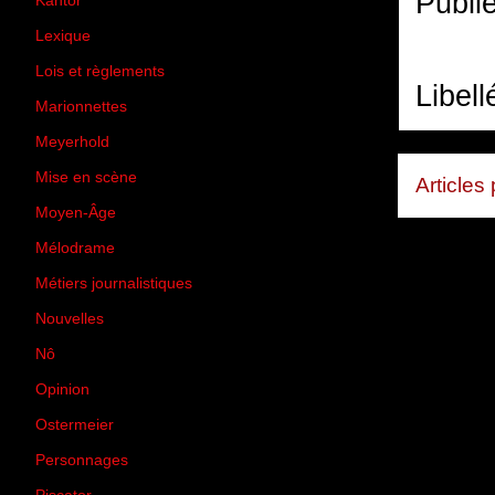
Publi
Kantor
(5)
Lexique
(42)
Lois et règlements
(7)
Libell
Marionnettes
(2)
Meyerhold
(85)
Mise en scène
(81)
Articles
Moyen-Âge
(23)
Mélodrame
(9)
Métiers journalistiques
(67)
Nouvelles
(129)
Nô
(5)
Opinion
(167)
Ostermeier
(16)
Personnages
(11)