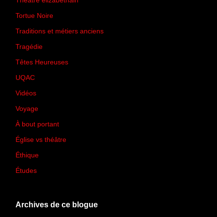
Théâtre élizabéthain
(15)
Tortue Noire
(6)
Traditions et métiers anciens
(90)
Tragédie
(7)
Têtes Heureuses
(30)
UQAC
(44)
Vidéos
(97)
Voyage
(21)
À bout portant
(13)
Église vs théâtre
(66)
Éthique
(7)
Études
(2)
Archives de ce blogue