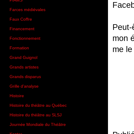
FIAMS
(3)
Face
Farces médiévales
(19)
Faux Coffre
(24)
Peut-ê
Financement
(3)
mon éc
Fonctionnement
(42)
me le 
Formation
(27)
Grand Guignol
(20)
Grands artistes
(194)
Grands disparus
(8)
Grille d'analyse
(10)
Histoire
(167)
Histoire du théâtre au Québec
(206)
Histoire du théâtre au SLSJ
(47)
Journée Mondiale du Théâtre
(13)