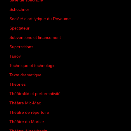
Salle de spectacle
(45)
Schechner
(7)
Société d'art lyrique du Royaume
(26)
Spectateur
(44)
Subventions et financement
(13)
Superstitions
(13)
Taïrov
(7)
Technique et technologie
(24)
Texte dramatique
(61)
Théories
(231)
Théâtralité et performativité
(30)
Théâtre Mic-Mac
(113)
Théâtre de répertoire
(6)
Théâtre du Mortier
(2)