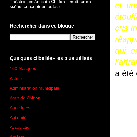
Théâtre Les Amis de Chiffon... metteur en
et un
scène, concepteur, auteur...
étouf
Rechercher dans ce blogue
cris i
réapp
qui e
Quelques «libellés» les plus utilisés
l’aff
100 Masques
(273)
a été
Acteur
(45)
Administration municipale
(13)
Amis de Chiffon
(4)
Anecdotes
(83)
Antiquité
(25)
Association
(2)