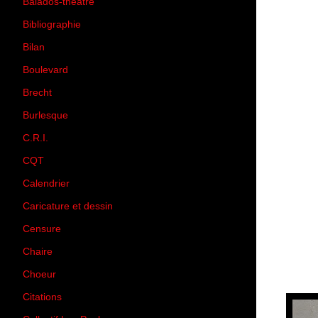
Balados-théâtre
(5)
Bibliographie
(73)
Bilan
(33)
Boulevard
(1)
Brecht
(4)
Burlesque
(3)
C.R.I.
(35)
CQT
(1)
Calendrier
(256)
Caricature et dessin
(14)
Censure
(50)
Chaire
(8)
Choeur
(1)
Citations
(205)