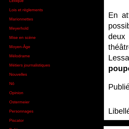
Lexique
(42)
Lois et règlements
(7)
En at
Marionnettes
(2)
possi
Meyerhold
(85)
deux 
Mise en scène
(81)
théât
Moyen-Âge
(23)
Lessa
Mélodrame
(9)
Métiers journalistiques
(67)
poup
Nouvelles
(129)
Nô
(5)
Publi
Opinion
(167)
Ostermeier
(16)
Libell
Personnages
(11)
Piscator
(2)