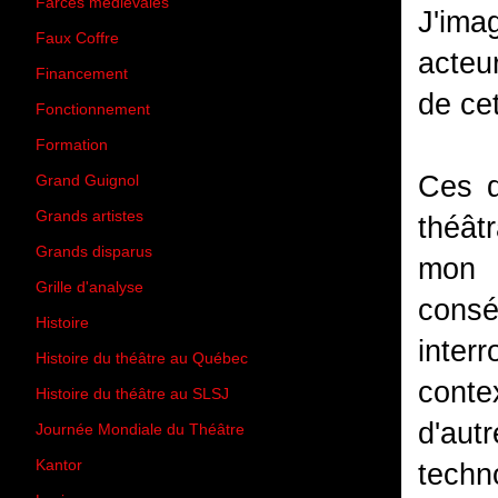
Farces médiévales
(19)
J'ima
Faux Coffre
(24)
acteu
Financement
(3)
de ce
Fonctionnement
(42)
Formation
(27)
Ces q
Grand Guignol
(20)
Grands artistes
(194)
théât
Grands disparus
(8)
mon 
Grille d'analyse
(10)
cons
Histoire
(167)
inter
Histoire du théâtre au Québec
(206)
conte
Histoire du théâtre au SLSJ
(47)
d'au
Journée Mondiale du Théâtre
(13)
Kantor
(5)
techno