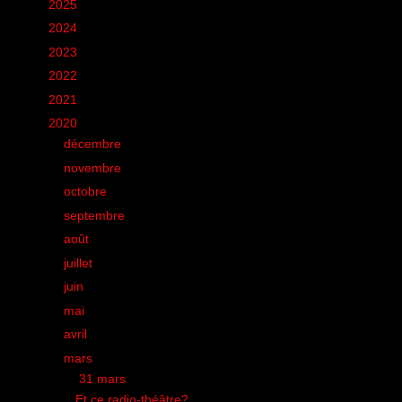
►
2025
(6)
►
2024
(60)
►
2023
(16)
►
2022
(75)
►
2021
(149)
▼
2020
(231)
►
décembre
(20)
►
novembre
(9)
►
octobre
(15)
►
septembre
(12)
►
août
(19)
►
juillet
(17)
►
juin
(26)
►
mai
(28)
►
avril
(25)
▼
mars
(20)
▼
31 mars
(1)
Et ce radio-théâtre?