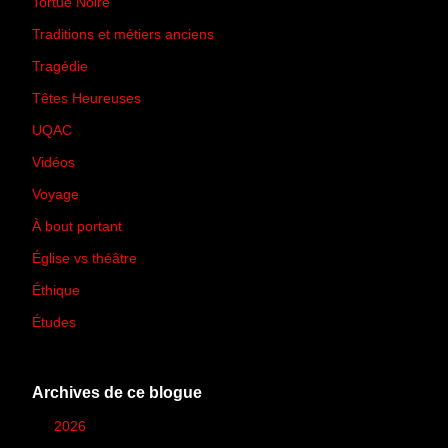
Tortue Noire
(6)
Traditions et métiers anciens
(90)
Tragédie
(7)
Têtes Heureuses
(30)
UQAC
(44)
Vidéos
(97)
Voyage
(21)
À bout portant
(13)
Église vs théâtre
(66)
Éthique
(7)
Études
(2)
Archives de ce blogue
►
2026
(12)