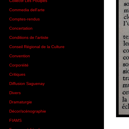
Collectif Les Poulpes
(3)
Commedia dell'arte
(8)
Comptes-rendus
(3)
Concertation
(29)
Conditions de l'artiste
(1)
Conseil Régional de la Culture
(6)
Convention
(3)
Corporéité
(5)
Critiques
(151)
Diffusion Saguenay
(4)
Divers
(161)
Dramaturgie
(9)
Décor/scénographie
(8)
FIAMS
(3)