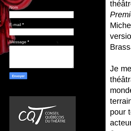
théâtr
Nom
Premi
Miche
E-mail
*
versi
Message
*
Brass
Je me
théât
monde
terrai
pour t
acteu