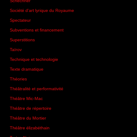
Schechner
(7)
Société d'art lyrique du Royaume
(26)
Spectateur
(44)
Subventions et financement
(13)
Superstitions
(13)
Taïrov
(7)
Technique et technologie
(24)
Texte dramatique
(61)
Théories
(231)
Théâtralité et performativité
(30)
Théâtre Mic-Mac
(113)
Théâtre de répertoire
(6)
Théâtre du Mortier
(2)
Théâtre élizabéthain
(15)