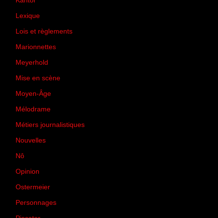
Kantor
(5)
Lexique
(42)
Lois et règlements
(7)
Marionnettes
(2)
Meyerhold
(85)
Mise en scène
(81)
Moyen-Âge
(23)
Mélodrame
(9)
Métiers journalistiques
(67)
Nouvelles
(129)
Nô
(5)
Opinion
(167)
Ostermeier
(16)
Personnages
(11)