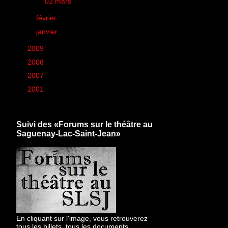
►
02 mars
(3)
►
février
(38)
►
janvier
(36)
►
2009
(426)
►
2008
(260)
►
2007
(6)
►
2001
(1)
Suivi des «Forums sur le théâtre au
Saguenay-Lac-Saint-Jean»
En cliquant sur l'image, vous retrouverez
tous les billets, tous les documents