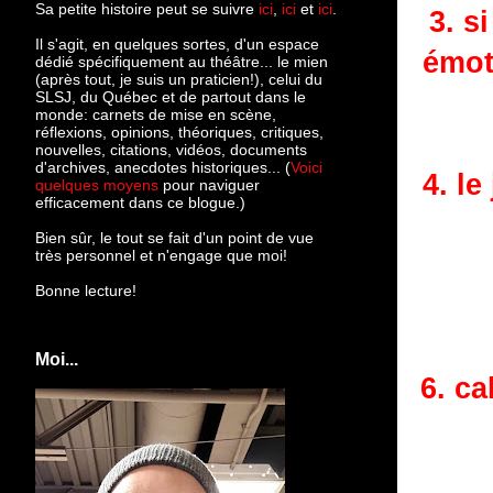
Sa petite histoire peut se suivre
ici
,
ici
et
ici
.
3. s
Il s'agit, en quelques sortes, d'un espace
émot
dédié spécifiquement au théâtre... le mien
(après tout, je suis un praticien!), celui du
SLSJ, du Québec et de partout dans le
monde: c
arnets de mise en scène,
réflexions, opinions, théoriques, critiques,
nouvelles, citations, vidéos, documents
d'archives, anecdotes historiques... (
Voici
4. le
quelques moyens
pour naviguer
efficacement dans ce blogue.)
Bien sûr, le tout se fait d'un point de vue
très personnel et n'engage que moi!
Bonne lecture!
Moi...
6. ca