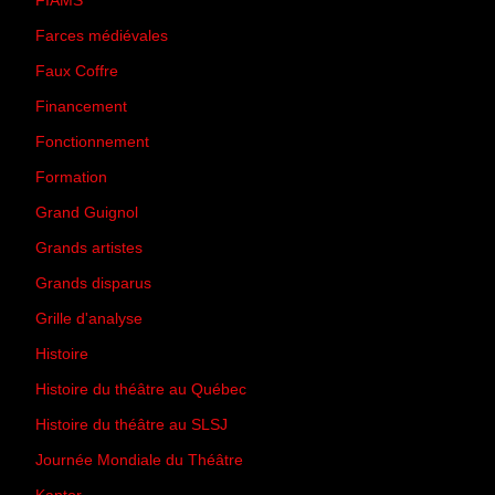
FIAMS
(3)
Farces médiévales
(19)
Faux Coffre
(24)
Financement
(3)
Fonctionnement
(42)
Formation
(27)
Grand Guignol
(20)
Grands artistes
(194)
Grands disparus
(8)
Grille d'analyse
(10)
Histoire
(167)
Histoire du théâtre au Québec
(206)
Histoire du théâtre au SLSJ
(47)
Journée Mondiale du Théâtre
(13)