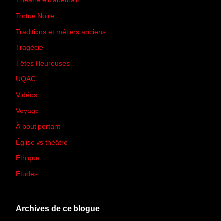
Théâtre élizabéthain
(15)
Tortue Noire
(6)
Traditions et métiers anciens
(90)
Tragédie
(7)
Têtes Heureuses
(30)
UQAC
(44)
Vidéos
(97)
Voyage
(21)
À bout portant
(13)
Église vs théâtre
(66)
Éthique
(7)
Études
(2)
Archives de ce blogue