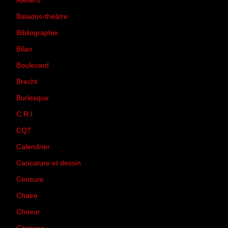
Ateliers
(33)
Balados-théâtre
(5)
Bibliographie
(73)
Bilan
(33)
Boulevard
(1)
Brecht
(4)
Burlesque
(3)
C.R.I.
(35)
CQT
(1)
Calendrier
(256)
Caricature et dessin
(14)
Censure
(50)
Chaire
(8)
Choeur
(1)