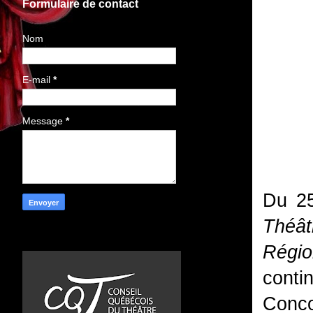
Formulaire de contact
Nom
E-mail
*
Message
*
Du 2
Théât
Régio
conti
Conco