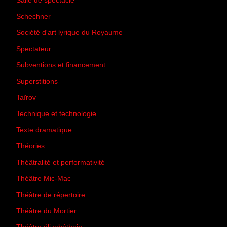
Salle de spectacle
(45)
Schechner
(7)
Société d'art lyrique du Royaume
(26)
Spectateur
(44)
Subventions et financement
(13)
Superstitions
(13)
Taïrov
(7)
Technique et technologie
(24)
Texte dramatique
(61)
Théories
(231)
Théâtralité et performativité
(30)
Théâtre Mic-Mac
(113)
Théâtre de répertoire
(6)
Théâtre du Mortier
(2)