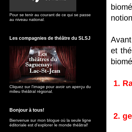
biomé
Pour se tenir au courant de ce qui se passe
notion
au niveau national.
Avant
Les compagnies de théâtre du SLSJ
et th
bioméc
1. R
Cliquez sur l'image pour avoir un aperçu du
milieu théâtral régional.
Bonjour à tous!
2. g
Bienvenue sur mon blogue
où la seule ligne
éditoriale est d'explorer le monde théâtral!