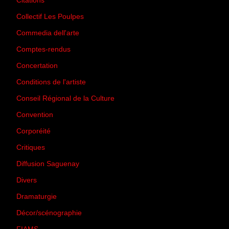
Citations
(205)
Collectif Les Poulpes
(3)
Commedia dell'arte
(8)
Comptes-rendus
(3)
Concertation
(29)
Conditions de l'artiste
(1)
Conseil Régional de la Culture
(6)
Convention
(3)
Corporéité
(5)
Critiques
(151)
Diffusion Saguenay
(4)
Divers
(161)
Dramaturgie
(9)
Décor/scénographie
(8)