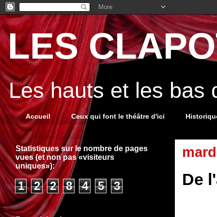
LES CLAPOT
Les hauts et les bas
Accueil
Ceux qui font le théâtre d'ici
Historiq
Statistiques sur le nombre de pages
mard
vues (et non pas «visiteurs
uniques»):
De l
1
2
2
8
4
5
3