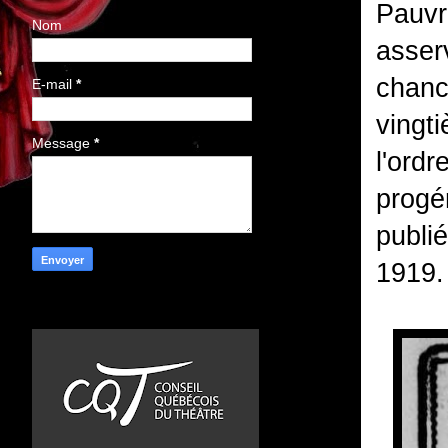
Pauvre
Nom
asserv
chanc
E-mail
*
vingti
Message
*
l'ordr
progén
publi
1919.