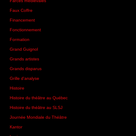
Farces médiévales
(19)
Faux Coffre
(24)
Financement
(3)
Fonctionnement
(42)
Formation
(27)
Grand Guignol
(20)
Grands artistes
(194)
Grands disparus
(8)
Grille d'analyse
(10)
Histoire
(167)
Histoire du théâtre au Québec
(206)
Histoire du théâtre au SLSJ
(47)
Journée Mondiale du Théâtre
(13)
Kantor
(5)