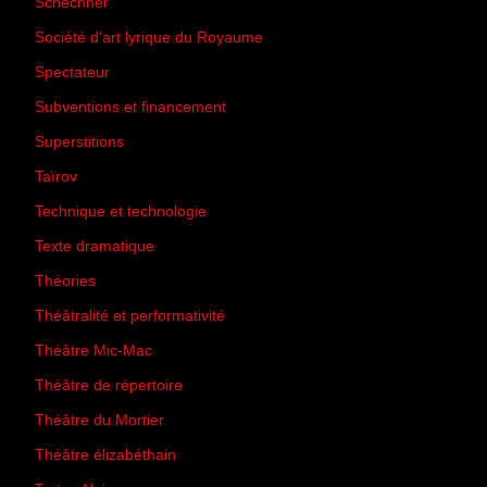
Schechner
(7)
Société d'art lyrique du Royaume
(26)
Spectateur
(44)
Subventions et financement
(13)
Superstitions
(13)
Taïrov
(7)
Technique et technologie
(24)
Texte dramatique
(61)
Théories
(231)
Théâtralité et performativité
(30)
Théâtre Mic-Mac
(113)
Théâtre de répertoire
(6)
Théâtre du Mortier
(2)
Théâtre élizabéthain
(15)