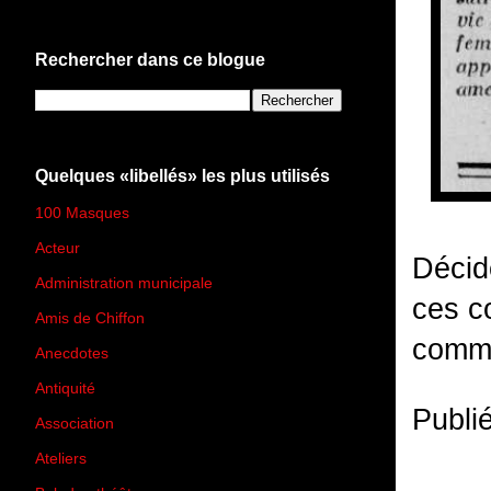
Rechercher dans ce blogue
Quelques «libellés» les plus utilisés
100 Masques
(273)
Acteur
(45)
Décid
Administration municipale
(13)
ces c
Amis de Chiffon
(4)
comme
Anecdotes
(83)
Antiquité
(25)
Publi
Association
(2)
Ateliers
(33)