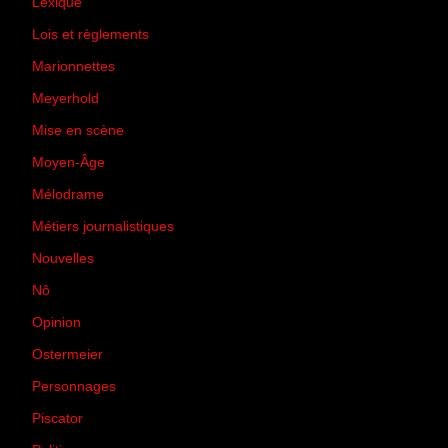
Lexique
(42)
Lois et règlements
(7)
Marionnettes
(2)
Meyerhold
(85)
Mise en scène
(81)
Moyen-Âge
(23)
Mélodrame
(9)
Métiers journalistiques
(67)
Nouvelles
(129)
Nô
(5)
Opinion
(167)
Ostermeier
(16)
Personnages
(11)
Piscator
(2)