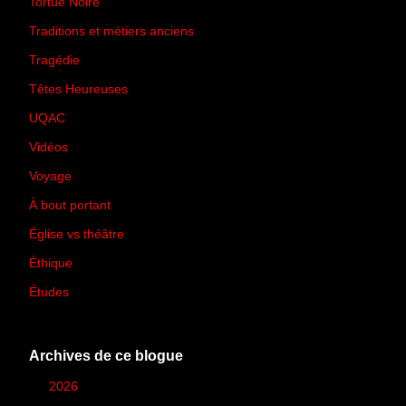
Tortue Noire
(6)
Traditions et métiers anciens
(90)
Tragédie
(7)
Têtes Heureuses
(30)
UQAC
(44)
Vidéos
(97)
Voyage
(21)
À bout portant
(13)
Église vs théâtre
(66)
Éthique
(7)
Études
(2)
Archives de ce blogue
►
2026
(12)