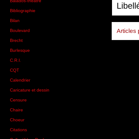
Balados-théâtre
(5)
Libell
Bibliographie
(73)
Bilan
(33)
Articles
Boulevard
(1)
Brecht
(4)
Burlesque
(3)
C.R.I.
(35)
CQT
(1)
Calendrier
(256)
Caricature et dessin
(14)
Censure
(50)
Chaire
(8)
Choeur
(1)
Citations
(205)