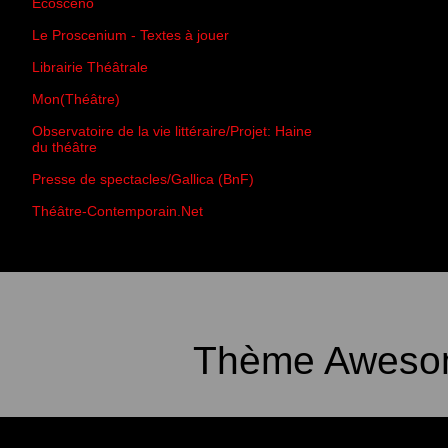
Écoscéno
Le Proscenium - Textes à jouer
Librairie Théâtrale
Mon(Théâtre)
Observatoire de la vie littéraire/Projet: Haine
du théâtre
Presse de spectacles/Gallica (BnF)
Théâtre-Contemporain.Net
Thème Awesom