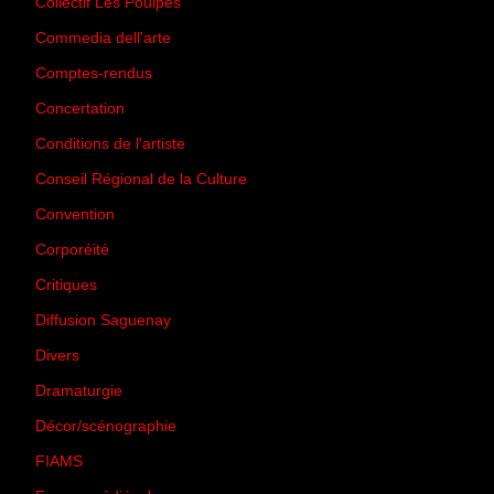
Collectif Les Poulpes
(3)
Commedia dell'arte
(8)
Comptes-rendus
(3)
Concertation
(29)
Conditions de l'artiste
(1)
Conseil Régional de la Culture
(6)
Convention
(3)
Corporéité
(5)
Critiques
(151)
Diffusion Saguenay
(4)
Divers
(161)
Dramaturgie
(9)
Décor/scénographie
(8)
FIAMS
(3)