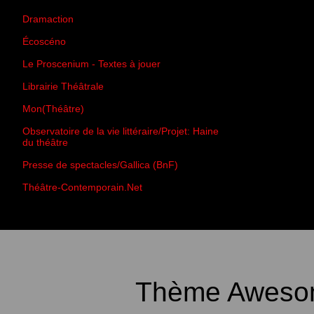
Dramaction
Écoscéno
Le Proscenium - Textes à jouer
Librairie Théâtrale
Mon(Théâtre)
Observatoire de la vie littéraire/Projet: Haine
du théâtre
Presse de spectacles/Gallica (BnF)
Théâtre-Contemporain.Net
Thème Awesom