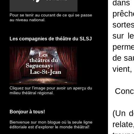
dans
prêch
Pour se tenir au courant de ce qui se passe
au niveau national.
sortes
sur l
Les compagnies de théâtre du SLSJ
perme
de sa
vient,
Cliquez sur l'image pour avoir un aperçu du
Conclu
milieu théâtral régional.
(Un d
Bonjour à tous!
Bienvenue sur mon blogue
où la seule ligne
relat
éditoriale est d'explorer le monde théâtral!