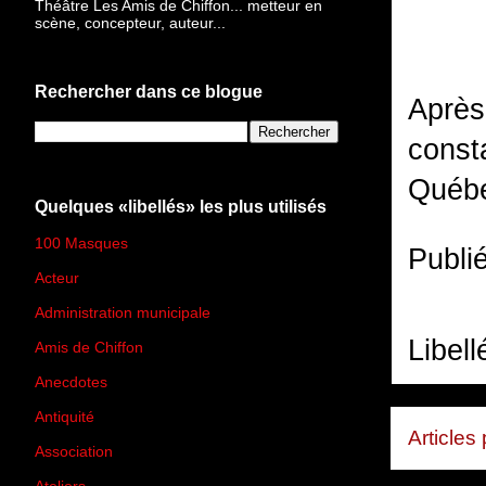
Théâtre Les Amis de Chiffon... metteur en
scène, concepteur, auteur...
Rechercher dans ce blogue
Après 
const
Québe
Quelques «libellés» les plus utilisés
100 Masques
(273)
Publi
Acteur
(45)
Administration municipale
(13)
Libell
Amis de Chiffon
(4)
Anecdotes
(83)
Antiquité
(25)
Articles
Association
(2)