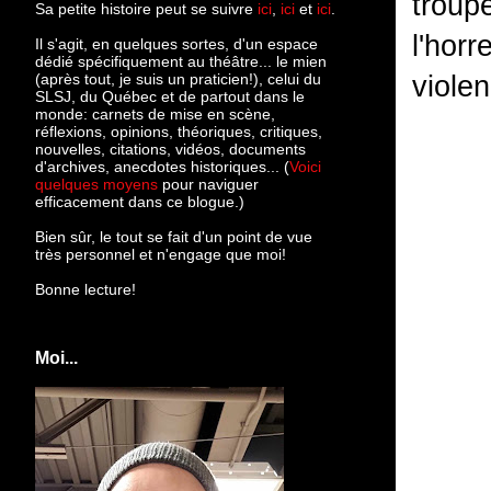
troup
Sa petite histoire peut se suivre
ici
,
ici
et
ici
.
l'hor
Il s'agit, en quelques sortes, d'un espace
dédié spécifiquement au théâtre... le mien
(après tout, je suis un praticien!), celui du
violen
SLSJ, du Québec et de partout dans le
monde: c
arnets de mise en scène,
réflexions, opinions, théoriques, critiques,
nouvelles, citations, vidéos, documents
d'archives, anecdotes historiques... (
Voici
quelques moyens
pour naviguer
efficacement dans ce blogue.)
Bien sûr, le tout se fait d'un point de vue
très personnel et n'engage que moi!
Bonne lecture!
Moi...