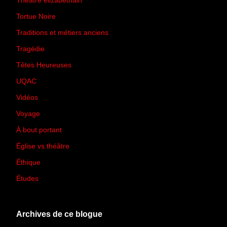
Théâtre élizabéthain
(15)
Tortue Noire
(6)
Traditions et métiers anciens
(90)
Tragédie
(7)
Têtes Heureuses
(30)
UQAC
(44)
Vidéos
(97)
Voyage
(21)
À bout portant
(13)
Église vs théâtre
(66)
Éthique
(7)
Études
(2)
Archives de ce blogue