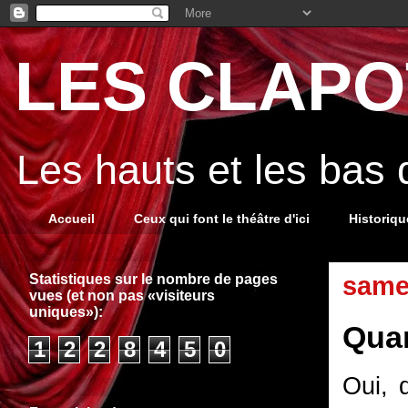
LES CLAPOT
Les hauts et les bas
Accueil
Ceux qui font le théâtre d'ici
Historiq
Statistiques sur le nombre de pages
samed
vues (et non pas «visiteurs
uniques»):
Quan
1
2
2
8
4
5
0
Oui, 