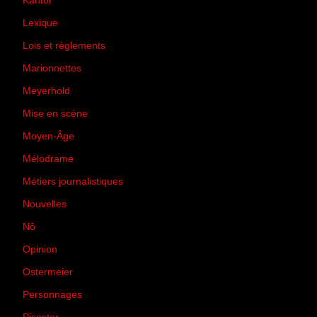
Kantor
(5)
Lexique
(42)
Lois et règlements
(7)
Marionnettes
(2)
Meyerhold
(85)
Mise en scène
(81)
Moyen-Âge
(23)
Mélodrame
(9)
Métiers journalistiques
(67)
Nouvelles
(129)
Nô
(5)
Opinion
(167)
Ostermeier
(16)
Personnages
(11)