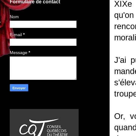
Formulaire de contact
XIXe 
qu'on
Nom
renco
E-mail
*
moral
Message
*
J'ai 
mand
s'éle
troupe
Or, v
quand