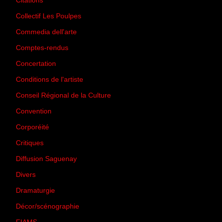
Citations
(205)
Collectif Les Poulpes
(3)
Commedia dell'arte
(8)
Comptes-rendus
(3)
Concertation
(29)
Conditions de l'artiste
(1)
Conseil Régional de la Culture
(6)
Convention
(3)
Corporéité
(5)
Critiques
(151)
Diffusion Saguenay
(4)
Divers
(161)
Dramaturgie
(9)
Décor/scénographie
(8)