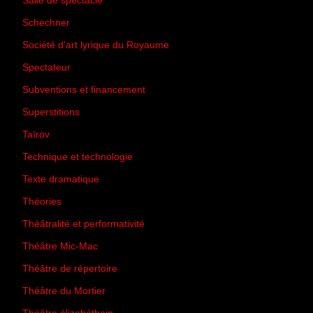
Salle de spectacle
(45)
Schechner
(7)
Société d'art lyrique du Royaume
(26)
Spectateur
(44)
Subventions et financement
(13)
Superstitions
(13)
Taïrov
(7)
Technique et technologie
(24)
Texte dramatique
(61)
Théories
(231)
Théâtralité et performativité
(30)
Théâtre Mic-Mac
(113)
Théâtre de répertoire
(6)
Théâtre du Mortier
(2)