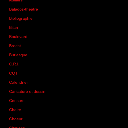
Ateliers
(33)
Balados-théâtre
(5)
Bibliographie
(73)
Bilan
(33)
Boulevard
(1)
Brecht
(4)
Burlesque
(3)
C.R.I.
(35)
CQT
(1)
Calendrier
(256)
Caricature et dessin
(14)
Censure
(50)
Chaire
(8)
Choeur
(1)