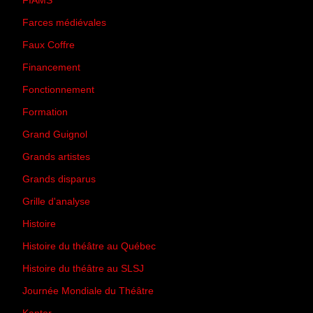
FIAMS
(3)
Farces médiévales
(19)
Faux Coffre
(24)
Financement
(3)
Fonctionnement
(42)
Formation
(27)
Grand Guignol
(20)
Grands artistes
(194)
Grands disparus
(8)
Grille d'analyse
(10)
Histoire
(167)
Histoire du théâtre au Québec
(206)
Histoire du théâtre au SLSJ
(47)
Journée Mondiale du Théâtre
(13)