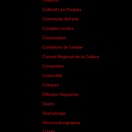
Citations
(205)
Collectif Les Poulpes
(3)
Commedia dell'arte
(8)
Comptes-rendus
(3)
Concertation
(29)
Conditions de l'artiste
(1)
Conseil Régional de la Culture
(6)
Convention
(3)
Corporéité
(5)
Critiques
(151)
Diffusion Saguenay
(4)
Divers
(161)
Dramaturgie
(9)
Décor/scénographie
(8)