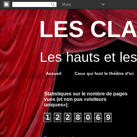
LES CLA
Les hauts et le
Accueil
Ceux qui font le théâtre d'ici
Statistiques sur le nombre de pages
vues (et non pas «visiteurs
uniques»):
1
2
2
8
0
6
9