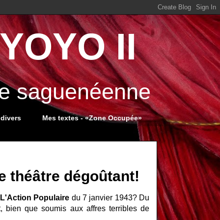
YOYO II
ale saguenéenne
 divers
Mes textes - «Zone Occupée»
e théâtre dégoûtant!
l
L'Action Populaire
du 7 janvier 1943? Du
, bien que soumis aux affres terribles de