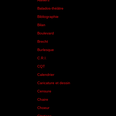
Ateliers
(33)
Balados-théâtre
(5)
Bibliographie
(73)
Bilan
(33)
Boulevard
(1)
Brecht
(4)
Burlesque
(3)
C.R.I.
(35)
CQT
(1)
Calendrier
(256)
Caricature et dessin
(14)
Censure
(50)
Chaire
(8)
Choeur
(1)