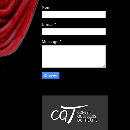
Nom
E-mail
*
Message
*