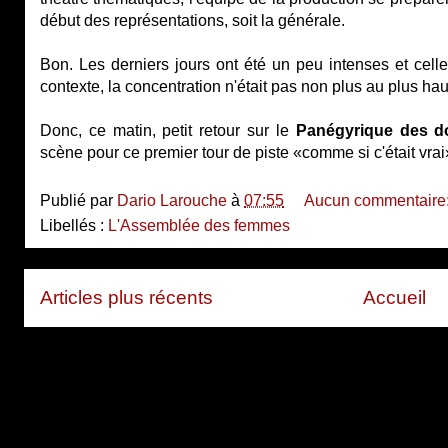
début des représentations, soit la générale.
Bon. Les derniers jours ont été un peu intenses et celle
contexte, la concentration n'était pas non plus au plus hau
Donc, ce matin, petit retour sur le
Panégyrique des d
scène pour ce premier tour de piste «comme si c'était vrai
Publié par
Dario Larouche
à
07:55
Aucun commentaire
Libellés :
L'Assemblée des femmes
Articles plus récents
Accueil
Inscription à :
Articles