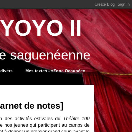
YOYO II
ale saguenéenne
 divers
Mes textes - «Zone Occupée»
rnet de notes]
n des activités estivales du
Théâtre 100
de nos jeunes qui participent au camps de
ent à donner un premier grand coup avant le