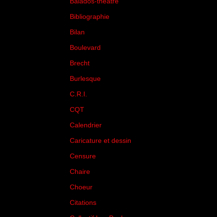
Balados-théâtre
(5)
Bibliographie
(73)
Bilan
(33)
Boulevard
(1)
Brecht
(4)
Burlesque
(3)
C.R.I.
(35)
CQT
(1)
Calendrier
(256)
Caricature et dessin
(14)
Censure
(50)
Chaire
(8)
Choeur
(1)
Citations
(205)