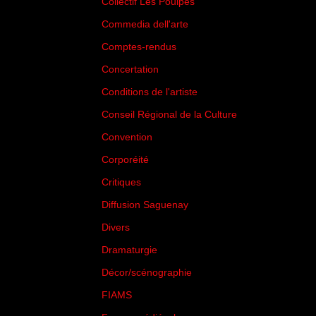
Collectif Les Poulpes
(3)
Commedia dell'arte
(8)
Comptes-rendus
(3)
Concertation
(29)
Conditions de l'artiste
(1)
Conseil Régional de la Culture
(6)
Convention
(3)
Corporéité
(5)
Critiques
(151)
Diffusion Saguenay
(4)
Divers
(161)
Dramaturgie
(9)
Décor/scénographie
(8)
FIAMS
(3)