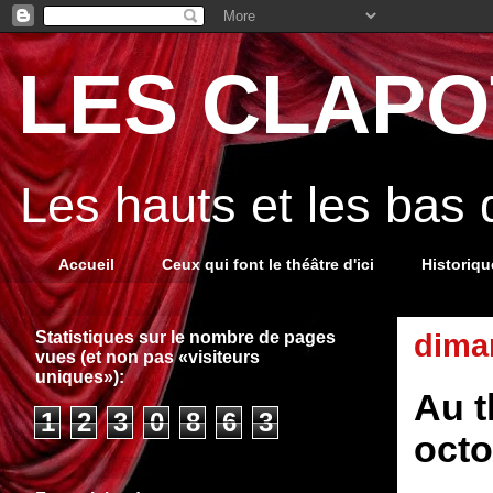
LES CLAPOT
Les hauts et les bas
Accueil
Ceux qui font le théâtre d'ici
Historiq
Statistiques sur le nombre de pages
dima
vues (et non pas «visiteurs
uniques»):
Au t
1
2
3
0
8
6
3
octo