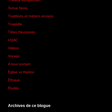
Théâtre élizabéthain
(15)
Tortue Noire
(6)
Traditions et métiers anciens
(90)
Tragédie
(7)
Têtes Heureuses
(30)
UQAC
(44)
Vidéos
(97)
Voyage
(21)
À bout portant
(13)
Église vs théâtre
(66)
Éthique
(7)
Études
(2)
Archives de ce blogue