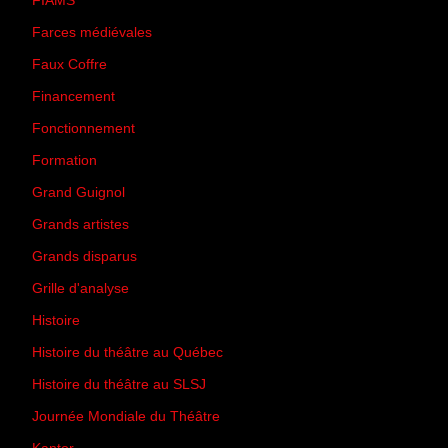
FIAMS
(3)
Farces médiévales
(19)
Faux Coffre
(24)
Financement
(3)
Fonctionnement
(42)
Formation
(27)
Grand Guignol
(20)
Grands artistes
(194)
Grands disparus
(8)
Grille d'analyse
(10)
Histoire
(167)
Histoire du théâtre au Québec
(206)
Histoire du théâtre au SLSJ
(47)
Journée Mondiale du Théâtre
(13)