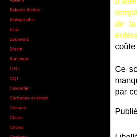
d’all
Ateliers
(33)
Balados-théâtre
(5)
rempl
Bibliographie
(73)
de la
Bilan
(33)
enleva
Boulevard
(1)
coûte
Brecht
(4)
Burlesque
(3)
Ce son
C.R.I.
(35)
manqu
CQT
(1)
Calendrier
(256)
par co
Caricature et dessin
(14)
Censure
(50)
Publi
Chaire
(8)
Choeur
(1)