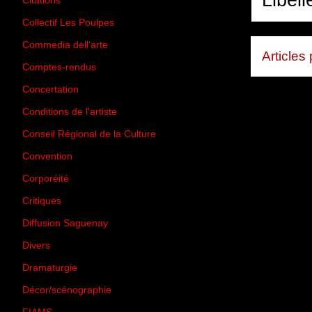
Libell
Citations
(205)
Collectif Les Poulpes
(3)
Commedia dell'arte
(8)
Articles
Comptes-rendus
(3)
Concertation
(29)
Conditions de l'artiste
(1)
Conseil Régional de la Culture
(6)
Convention
(3)
Corporéité
(5)
Critiques
(151)
Diffusion Saguenay
(4)
Divers
(161)
Dramaturgie
(9)
Décor/scénographie
(8)