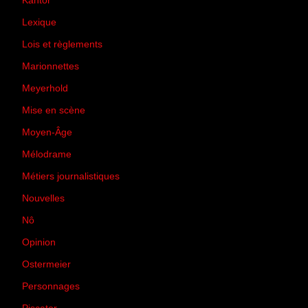
Kantor
(5)
Lexique
(42)
Lois et règlements
(7)
Marionnettes
(2)
Meyerhold
(85)
Mise en scène
(81)
Moyen-Âge
(23)
Mélodrame
(9)
Métiers journalistiques
(67)
Nouvelles
(129)
Nô
(5)
Opinion
(167)
Ostermeier
(16)
Personnages
(11)