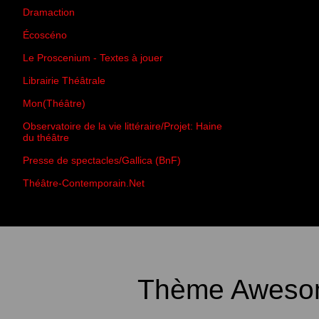
Dramaction
Écoscéno
Le Proscenium - Textes à jouer
Librairie Théâtrale
Mon(Théâtre)
Observatoire de la vie littéraire/Projet: Haine
du théâtre
Presse de spectacles/Gallica (BnF)
Théâtre-Contemporain.Net
Thème Awesom