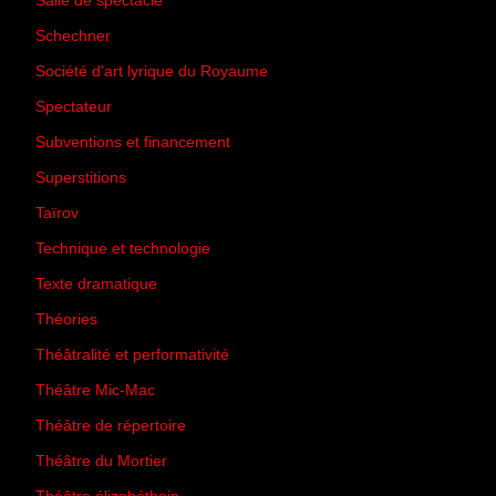
Salle de spectacle
(45)
Schechner
(7)
Société d'art lyrique du Royaume
(26)
Spectateur
(44)
Subventions et financement
(13)
Superstitions
(13)
Taïrov
(7)
Technique et technologie
(24)
Texte dramatique
(61)
Théories
(231)
Théâtralité et performativité
(30)
Théâtre Mic-Mac
(113)
Théâtre de répertoire
(6)
Théâtre du Mortier
(2)