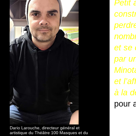
Petit 
const
perdr
nombr
et se
par un
Minot
et l’a
à la d
pour 
Dario Larouche, directeur général et
artistique du Théâtre 100 Masques et du