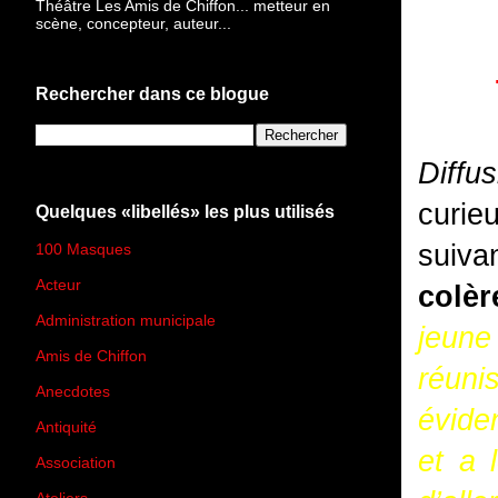
Théâtre Les Amis de Chiffon... metteur en
scène, concepteur, auteur...
Rechercher dans ce blogue
Diff
curie
Quelques «libellés» les plus utilisés
suiva
100 Masques
(273)
Acteur
(45)
colèr
Administration municipale
(13)
jeune
Amis de Chiffon
(4)
réuni
Anecdotes
(83)
évide
Antiquité
(25)
et a 
Association
(2)