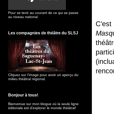
Pour se tenir au courant de ce qui se passe
au niveau national.
C'est
Masq
Les compagnies de théâtre du SLSJ
théâtr
parti
(incl
rencon
Cliquez sur l'image pour avoir un aperçu du
milieu théâtral régional.
Bonjour à tous!
Bienvenue sur mon blogue
où la seule ligne
éditoriale est d'explorer le monde théâtral!