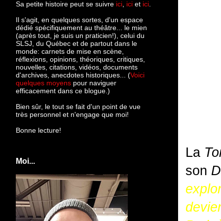
Sa petite histoire peut se suivre
ici
,
ici
et
ici
.
Il s'agit, en quelques sortes, d'un espace
dédié spécifiquement au théâtre... le mien
(après tout, je suis un praticien!), celui du
SLSJ, du Québec et de partout dans le
monde: c
arnets de mise en scène,
réflexions, opinions, théoriques, critiques,
nouvelles, citations, vidéos, documents
d'archives, anecdotes historiques... (
Voici
quelques moyens
pour naviguer
efficacement dans ce blogue.)
Bien sûr, le tout se fait d'un point de vue
très personnel et n'engage que moi!
Bonne lecture!
La
To
Moi...
son
D
explo
devie