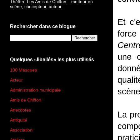
Théâtre Les Amis de Chiffon... metteur en
scène, concepteur, auteur...
Et c'
Rechercher dans ce blogue
force
Centr
une c
Quelques «libellés» les plus utilisés
donné
100 Masques
(273)
quali
Acteur
(45)
scène
Administration municipale
(13)
Amis de Chiffon
(4)
Anecdotes
(83)
La pr
Antiquité
(25)
comp
Association
(2)
pratic