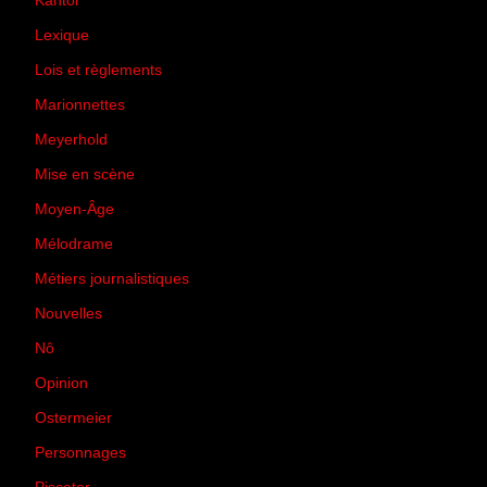
Kantor
(5)
Lexique
(42)
Lois et règlements
(7)
Marionnettes
(2)
Meyerhold
(85)
Mise en scène
(81)
Moyen-Âge
(23)
Mélodrame
(9)
Métiers journalistiques
(67)
Nouvelles
(129)
Nô
(5)
Opinion
(167)
Ostermeier
(16)
Personnages
(11)