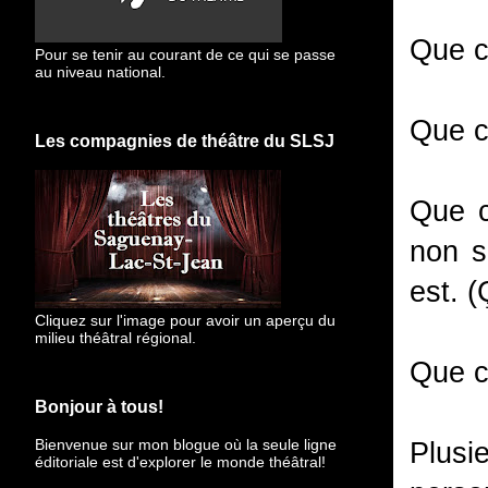
Que c
Pour se tenir au courant de ce qui se passe
au niveau national.
Que c
Les compagnies de théâtre du SLSJ
Que c
non s
est. (
Cliquez sur l'image pour avoir un aperçu du
milieu théâtral régional.
Que c
Bonjour à tous!
Bienvenue sur mon blogue
où la seule ligne
Plusi
éditoriale est d'explorer le monde théâtral!