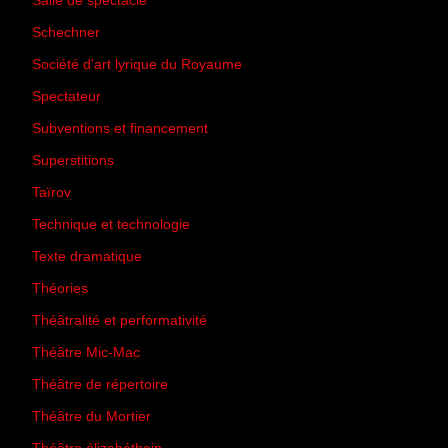
Salle de spectacle
(45)
Schechner
(7)
Société d'art lyrique du Royaume
(26)
Spectateur
(44)
Subventions et financement
(13)
Superstitions
(13)
Taïrov
(7)
Technique et technologie
(24)
Texte dramatique
(61)
Théories
(231)
Théâtralité et performativité
(30)
Théâtre Mic-Mac
(113)
Théâtre de répertoire
(6)
Théâtre du Mortier
(2)