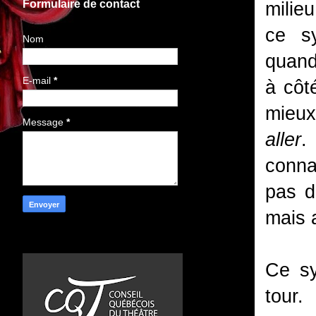
Formulaire de contact
milie
ce sy
Nom
quand
E-mail
*
à côt
mieux
Message
*
aller
.
conna
pas d
mais 
Ce sy
tour.