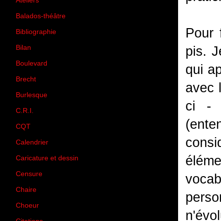
Ateliers
(33)
Balados-théâtre
(5)
Pour 
Bibliographie
(73)
Bilan
(33)
pis. 
Boulevard
(1)
qui a
Brecht
(4)
avec 
Burlesque
(3)
ci - 
C.R.I.
(35)
(ent
CQT
(1)
cons
Calendrier
(256)
éléme
Caricature et dessin
(14)
Censure
(50)
vocab
Chaire
(8)
perso
Choeur
(1)
n'évo