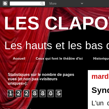
LES CLAPOT
Les hauts et les bas
Accueil
Ceux qui font le théâtre d'ici
Historiq
Statistiques sur le nombre de pages
mardi
vues (et non pas «visiteurs
uniques»):
Synd
1
2
2
8
8
0
5
L'un 