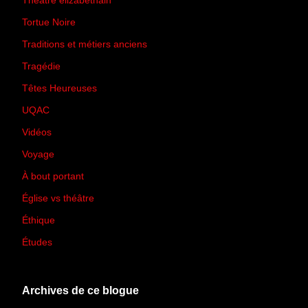
Théâtre élizabéthain
(15)
Tortue Noire
(6)
Traditions et métiers anciens
(90)
Tragédie
(7)
Têtes Heureuses
(30)
UQAC
(44)
Vidéos
(97)
Voyage
(21)
À bout portant
(13)
Église vs théâtre
(66)
Éthique
(7)
Études
(2)
Archives de ce blogue