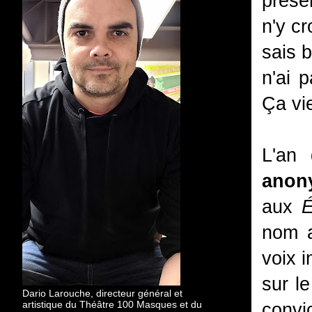
prése
n'y cr
sais b
n'ai p
Ça vi
L'an 
anon
aux
É
nom a
voix i
sur l
Dario Larouche, directeur général et
artistique du Théâtre 100 Masques et du
convic