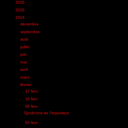
►
2026
(12)
►
2025
(6)
▼
2024
(60)
►
décembre
(8)
►
septembre
(1)
►
août
(1)
►
juillet
(5)
►
juin
(10)
►
mai
(15)
►
avril
(1)
►
mars
(1)
▼
février
(4)
►
17 févr.
(1)
►
16 févr.
(1)
▼
06 févr.
(1)
Syndrome de l'imposteur
►
03 févr.
(1)