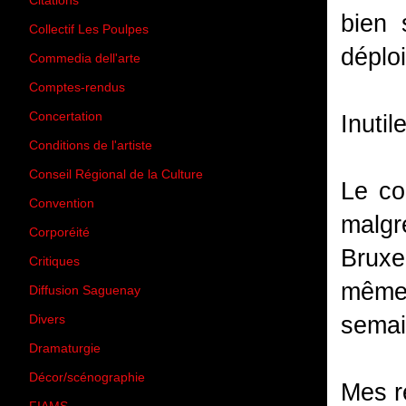
Citations
(205)
bien 
Collectif Les Poulpes
(3)
déploi
Commedia dell'arte
(8)
Comptes-rendus
(3)
Concertation
(29)
Inutil
Conditions de l'artiste
(1)
Conseil Régional de la Culture
(6)
Le co
Convention
(3)
malgr
Corporéité
(5)
Bruxe
Critiques
(151)
mêm
Diffusion Saguenay
(4)
semai
Divers
(161)
Dramaturgie
(9)
Décor/scénographie
(8)
Mes r