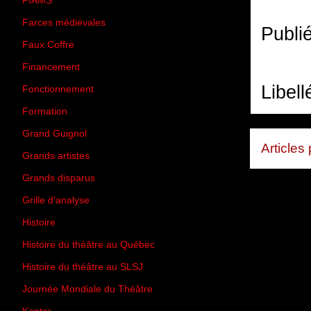
FIAMS
(3)
Farces médiévales
(19)
Publi
Faux Coffre
(24)
Financement
(3)
Libell
Fonctionnement
(42)
Formation
(27)
Grand Guignol
(20)
Articles
Grands artistes
(194)
Grands disparus
(8)
Grille d'analyse
(10)
Histoire
(167)
Histoire du théâtre au Québec
(206)
Histoire du théâtre au SLSJ
(47)
Journée Mondiale du Théâtre
(13)