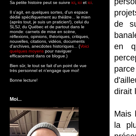
perso
Sa petite histoire peut se suivre
ici
,
ici
et
ici
.
proje
Il s'agit, en quelques sortes, d'un espace
dédié spécifiquement au théâtre... le mien
(après tout, je suis un praticien!), celui du
de su
SLSJ, du Québec et de partout dans le
monde: c
arnets de mise en scène,
banal
réflexions, opinions, théoriques, critiques,
nouvelles, citations, vidéos, documents
en q
d'archives, anecdotes historiques... (
Voici
quelques moyens
pour naviguer
perce
efficacement dans ce blogue.)
Bien sûr, le tout se fait d'un point de vue
parce 
très personnel et n'engage que moi!
d'ail
Bonne lecture!
dirait
Moi...
Mais 
la p