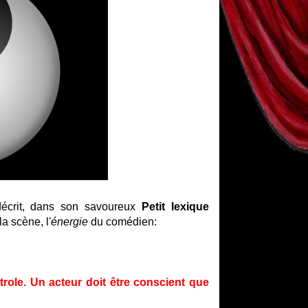
 décrit, dans son savoureux
Petit lexique
la scène, l'
énergie
du comédien:
trole. Un acteur doit être conscient que