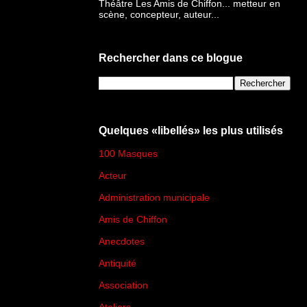
Théâtre Les Amis de Chiffon... metteur en
scène, concepteur, auteur...
Rechercher dans ce blogue
Quelques «libellés» les plus utilisés
100 Masques
(273)
Acteur
(45)
Administration municipale
(13)
Amis de Chiffon
(4)
Anecdotes
(83)
Antiquité
(25)
Association
(2)