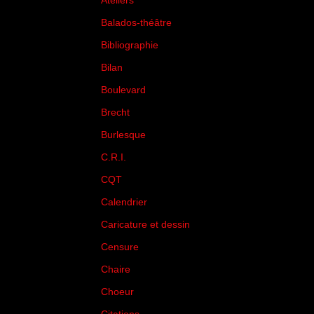
Ateliers
(33)
Balados-théâtre
(5)
Bibliographie
(73)
Bilan
(33)
Boulevard
(1)
Brecht
(4)
Burlesque
(3)
C.R.I.
(35)
CQT
(1)
Calendrier
(256)
Caricature et dessin
(14)
Censure
(50)
Chaire
(8)
Choeur
(1)