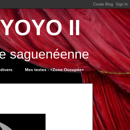
YOYO II
ale saguenéenne
 divers
Mes textes - «Zone Occupée»