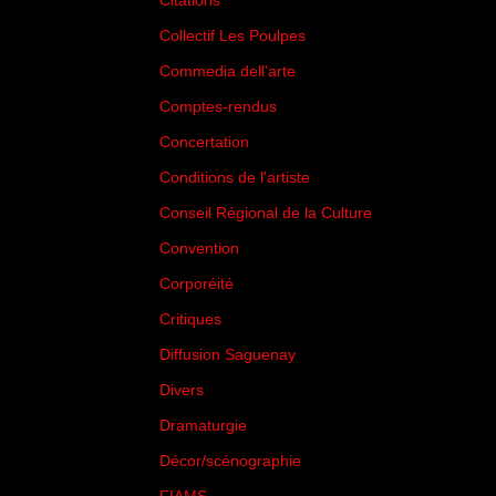
Citations
(205)
Collectif Les Poulpes
(3)
Commedia dell'arte
(8)
Comptes-rendus
(3)
Concertation
(29)
Conditions de l'artiste
(1)
Conseil Régional de la Culture
(6)
Convention
(3)
Corporéité
(5)
Critiques
(151)
Diffusion Saguenay
(4)
Divers
(161)
Dramaturgie
(9)
Décor/scénographie
(8)