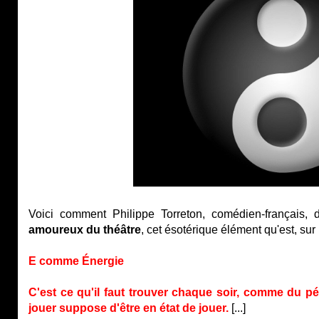
Voici comment Philippe Torreton, comédien-français,
amoureux du théâtre
, cet ésotérique élément qu'est, sur 
E comme Énergie
C'est ce qu'il faut trouver chaque soir, comme du pé
jouer suppose d'être en état de jouer.
[...]