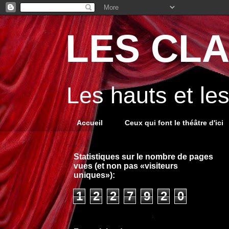
LES CLA
Les hauts et le
Accueil
Ceux qui font le théâtre d'ici
Statistiques sur le nombre de pages
vues (et non pas «visiteurs
uniques»):
1
2
2
7
9
2
0