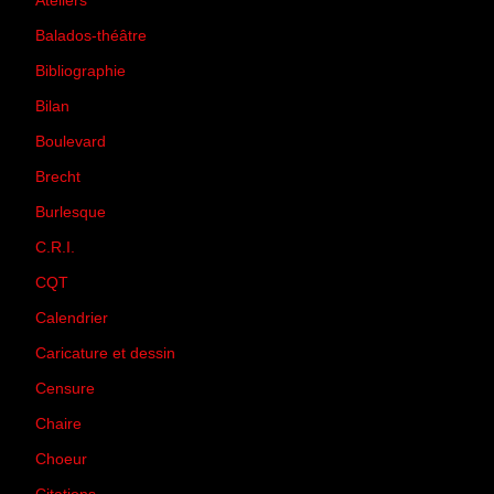
Ateliers
(33)
Balados-théâtre
(5)
Bibliographie
(73)
Bilan
(33)
Boulevard
(1)
Brecht
(4)
Burlesque
(3)
C.R.I.
(35)
CQT
(1)
Calendrier
(256)
Caricature et dessin
(14)
Censure
(50)
Chaire
(8)
Choeur
(1)