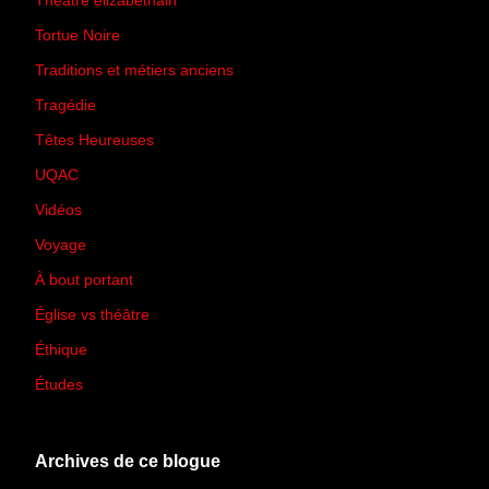
Théâtre élizabéthain
(15)
Tortue Noire
(6)
Traditions et métiers anciens
(90)
Tragédie
(7)
Têtes Heureuses
(30)
UQAC
(44)
Vidéos
(97)
Voyage
(21)
À bout portant
(13)
Église vs théâtre
(66)
Éthique
(7)
Études
(2)
Archives de ce blogue