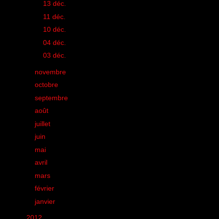
►
13 déc.
(1)
►
11 déc.
(1)
►
10 déc.
(1)
►
04 déc.
(1)
►
03 déc.
(2)
►
novembre
(18)
►
octobre
(21)
►
septembre
(33)
►
août
(17)
►
juillet
(11)
►
juin
(26)
►
mai
(22)
►
avril
(25)
►
mars
(23)
►
février
(24)
►
janvier
(20)
►
2012
(285)