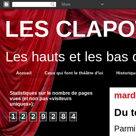
LES CLAPOT
Les hauts et les bas
Accueil
Ceux qui font le théâtre d'ici
Historiq
Statistiques sur le nombre de pages
mard
vues (et non pas «visiteurs
uniques»):
Du t
1
2
2
9
2
8
4
Parmi