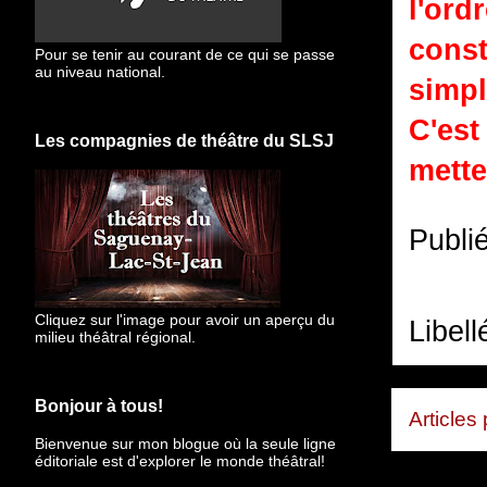
l'ord
const
Pour se tenir au courant de ce qui se passe
au niveau national.
simp
C'es
Les compagnies de théâtre du SLSJ
mette
Publi
Cliquez sur l'image pour avoir un aperçu du
Libell
milieu théâtral régional.
Bonjour à tous!
Articles
Bienvenue sur mon blogue
où la seule ligne
éditoriale est d'explorer le monde théâtral!