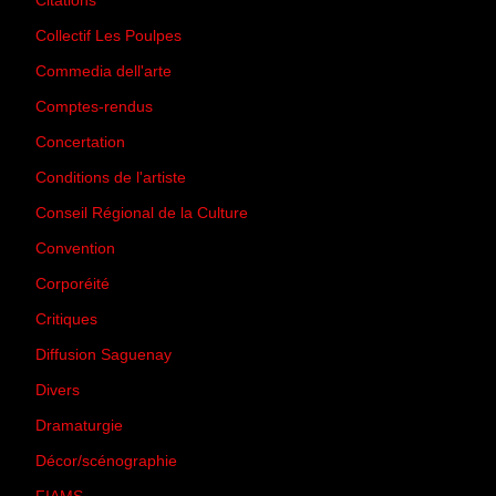
Citations
(205)
Collectif Les Poulpes
(3)
Commedia dell'arte
(8)
Comptes-rendus
(3)
Concertation
(29)
Conditions de l'artiste
(1)
Conseil Régional de la Culture
(6)
Convention
(3)
Corporéité
(5)
Critiques
(151)
Diffusion Saguenay
(4)
Divers
(161)
Dramaturgie
(9)
Décor/scénographie
(8)