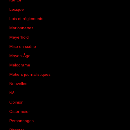
Kantor
(5)
Lexique
(42)
Lois et règlements
(7)
Marionnettes
(2)
Meyerhold
(85)
Mise en scène
(81)
Moyen-Âge
(23)
Mélodrame
(9)
Métiers journalistiques
(67)
Nouvelles
(129)
Nô
(5)
Opinion
(167)
Ostermeier
(16)
Personnages
(11)