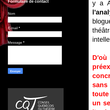
Formulaire de contact
y a A
l'ana
Nom
blogu
E-mail
*
théâ
intell
Message
*
D'où 
prée
concr
sans 
tout
un se