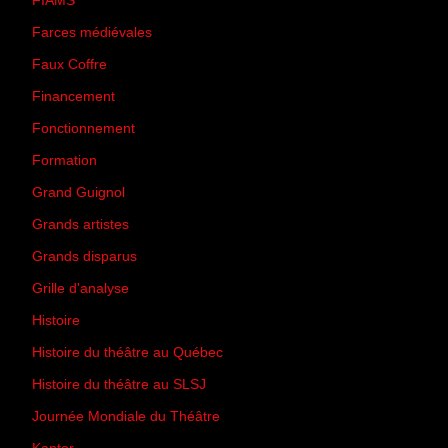
FIAMS
(3)
Farces médiévales
(19)
Faux Coffre
(24)
Financement
(3)
Fonctionnement
(42)
Formation
(27)
Grand Guignol
(20)
Grands artistes
(194)
Grands disparus
(8)
Grille d'analyse
(10)
Histoire
(167)
Histoire du théâtre au Québec
(206)
Histoire du théâtre au SLSJ
(47)
Journée Mondiale du Théâtre
(13)