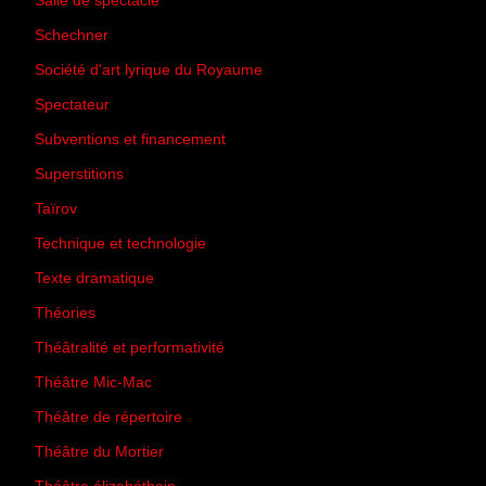
Salle de spectacle
(45)
Schechner
(7)
Société d'art lyrique du Royaume
(26)
Spectateur
(44)
Subventions et financement
(13)
Superstitions
(13)
Taïrov
(7)
Technique et technologie
(24)
Texte dramatique
(61)
Théories
(231)
Théâtralité et performativité
(30)
Théâtre Mic-Mac
(113)
Théâtre de répertoire
(6)
Théâtre du Mortier
(2)