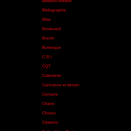
Balados-théâtre
(5)
Bibliographie
(73)
Bilan
(33)
Boulevard
(1)
Brecht
(4)
Burlesque
(3)
C.R.I.
(35)
CQT
(1)
Calendrier
(256)
Caricature et dessin
(14)
Censure
(50)
Chaire
(8)
Choeur
(1)
Citations
(205)