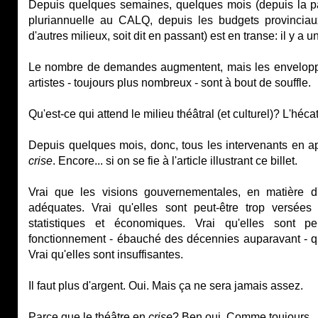
Depuis quelques semaines, quelques mois (depuis la p
pluriannuelle au CALQ, depuis les budgets provinciaux 
d'autres milieux, soit dit en passant) est en transe: il y a 
Le nombre de demandes augmentent, mais les enveloppe
artistes - toujours plus nombreux - sont à bout de souffle.
Qu'est-ce qui attend le milieu théâtral (et culturel)? L'hé
Depuis quelques mois, donc, tous les intervenants en app
crise
. Encore... si on se fie à l'article illustrant ce billet.
Vrai que les visions gouvernementales, en matière d'
adéquates. Vrai qu'elles sont peut-être trop versées 
statistiques et économiques. Vrai qu'elles sont
fonctionnement - ébauché des décennies auparavant - q
Vrai qu'elles sont insuffisantes.
Il faut plus d'argent. Oui. Mais ça ne sera jamais assez.
Parce que le théâtre en
crise
? Ben oui. Comme toujours.