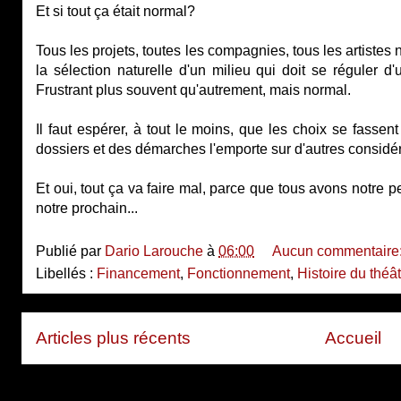
Et si tout ça était normal?
Tous les projets, toutes les compagnies, tous les artistes 
la sélection naturelle d'un milieu qui doit se réguler d
Frustrant plus souvent qu'autrement, mais normal.
Il faut espérer, à tout le moins, que les choix se fassen
dossiers et des démarches l'emporte sur d'autres considér
Et oui, tout ça va faire mal, parce que tous avons notre 
notre prochain...
Publié par
Dario Larouche
à
06:00
Aucun commentaire
Libellés :
Financement
,
Fonctionnement
,
Histoire du thé
Articles plus récents
Accueil
Inscription à :
Articles