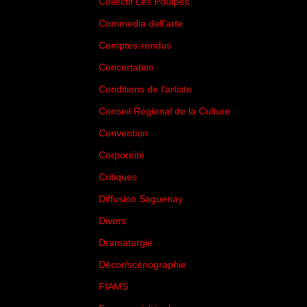
Collectif Les Poulpes
(3)
Commedia dell'arte
(8)
Comptes-rendus
(3)
Concertation
(29)
Conditions de l'artiste
(1)
Conseil Régional de la Culture
(6)
Convention
(3)
Corporéité
(5)
Critiques
(151)
Diffusion Saguenay
(4)
Divers
(161)
Dramaturgie
(9)
Décor/scénographie
(8)
FIAMS
(3)