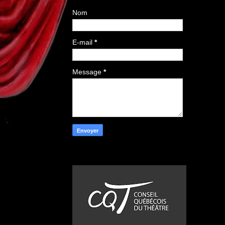
Nom
E-mail
*
Message
*