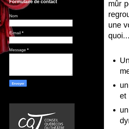
Formulaire de contact
mûr p
regro
Nom
une v
E-mail
*
quoi..
Message
*
Un
me
un
et
un
dy