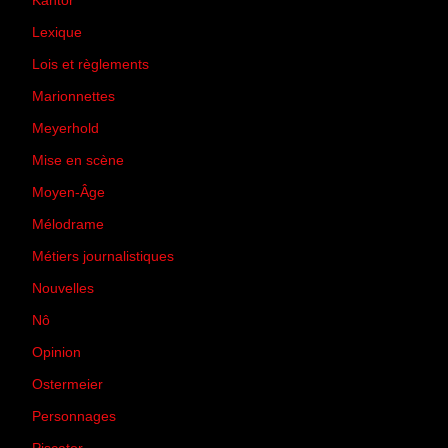
Kantor
(5)
Lexique
(42)
Lois et règlements
(7)
Marionnettes
(2)
Meyerhold
(85)
Mise en scène
(81)
Moyen-Âge
(23)
Mélodrame
(9)
Métiers journalistiques
(67)
Nouvelles
(129)
Nô
(5)
Opinion
(167)
Ostermeier
(16)
Personnages
(11)