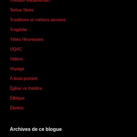
Théâtre élizabéthain
(15)
Tortue Noire
(6)
Traditions et métiers anciens
(90)
Tragédie
(7)
Têtes Heureuses
(30)
UQAC
(44)
Vidéos
(97)
Voyage
(21)
À bout portant
(13)
Église vs théâtre
(66)
Éthique
(7)
Études
(2)
Archives de ce blogue