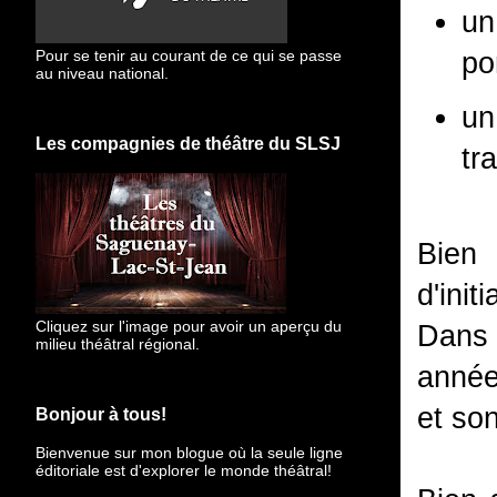
un
po
Pour se tenir au courant de ce qui se passe
au niveau national.
un
Les compagnies de théâtre du SLSJ
tr
Bien 
d'ini
Cliquez sur l'image pour avoir un aperçu du
Dans 
milieu théâtral régional.
année
et so
Bonjour à tous!
Bienvenue sur mon blogue
où la seule ligne
éditoriale est d'explorer le monde théâtral!