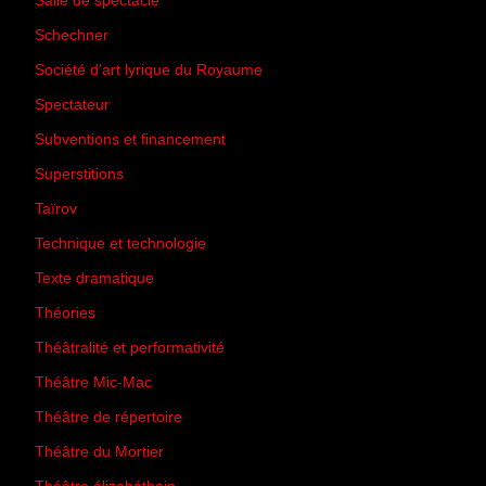
Salle de spectacle
(45)
Schechner
(7)
Société d'art lyrique du Royaume
(26)
Spectateur
(44)
Subventions et financement
(13)
Superstitions
(13)
Taïrov
(7)
Technique et technologie
(24)
Texte dramatique
(61)
Théories
(231)
Théâtralité et performativité
(30)
Théâtre Mic-Mac
(113)
Théâtre de répertoire
(6)
Théâtre du Mortier
(2)