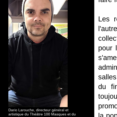
Les r
l'aut
colle
pour 
s'ame
admin
salle
du fi
touj
promo
Dario Larouche, directeur général et
la po
artistique du Théâtre 100 Masques et du