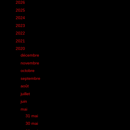
►
2026
(12)
►
2025
(6)
►
2024
(60)
►
2023
(16)
►
2022
(75)
►
2021
(149)
▼
2020
(231)
►
décembre
(20)
►
novembre
(9)
►
octobre
(15)
►
septembre
(12)
►
août
(19)
►
juillet
(17)
►
juin
(26)
▼
mai
(28)
►
31 mai
(1)
►
30 mai
(1)