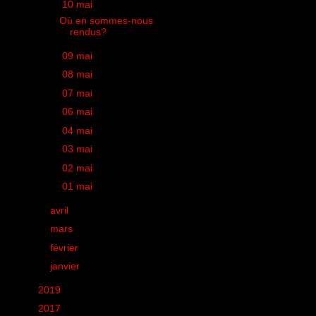
▼
10 mai
(1)
Où en sommes-nous
rendus?
►
09 mai
(1)
►
08 mai
(1)
►
07 mai
(1)
►
06 mai
(1)
►
04 mai
(1)
►
03 mai
(1)
►
02 mai
(1)
►
01 mai
(1)
►
avril
(25)
►
mars
(20)
►
février
(18)
►
janvier
(22)
►
2019
(12)
►
2017
(1)