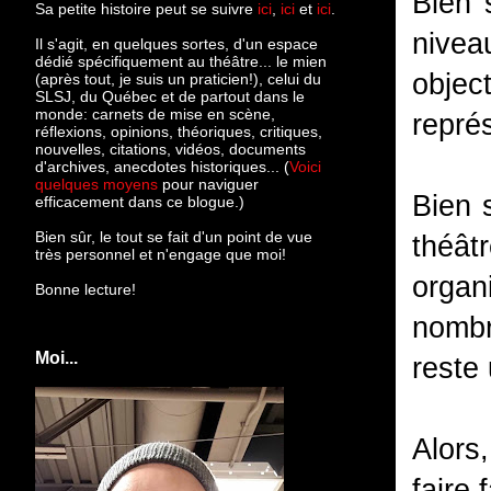
Bien 
Sa petite histoire peut se suivre
ici
,
ici
et
ici
.
nivea
Il s'agit, en quelques sortes, d'un espace
dédié spécifiquement au théâtre... le mien
objec
(après tout, je suis un praticien!), celui du
SLSJ, du Québec et de partout dans le
monde: c
arnets de mise en scène,
représ
réflexions, opinions, théoriques, critiques,
nouvelles, citations, vidéos, documents
d'archives, anecdotes historiques... (
Voici
quelques moyens
pour naviguer
Bien 
efficacement dans ce blogue.)
Bien sûr, le tout se fait d'un point de vue
théât
très personnel et n'engage que moi!
organ
Bonne lecture!
nombr
Moi...
reste 
Alors
faire