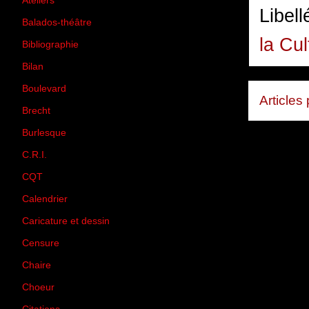
Ateliers
(33)
Libell
Balados-théâtre
(5)
la Cul
Bibliographie
(73)
Bilan
(33)
Boulevard
(1)
Articles
Brecht
(4)
Burlesque
(3)
C.R.I.
(35)
CQT
(1)
Calendrier
(256)
Caricature et dessin
(14)
Censure
(50)
Chaire
(8)
Choeur
(1)