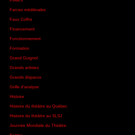
FIAMS
(3)
Farces médiévales
(19)
Faux Coffre
(24)
Financement
(3)
Fonctionnement
(42)
Formation
(27)
Grand Guignol
(20)
Grands artistes
(194)
Grands disparus
(8)
Grille d'analyse
(10)
Histoire
(167)
Histoire du théâtre au Québec
(206)
Histoire du théâtre au SLSJ
(47)
Journée Mondiale du Théâtre
(13)