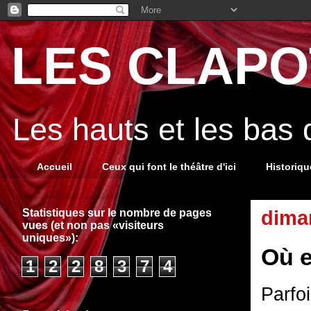
LES CLAPOT
Les hauts et les bas
Accueil
Ceux qui font le théâtre d'ici
Historiq
Statistiques sur le nombre de pages
dima
vues (et non pas «visiteurs
uniques»):
Où 
1
2
2
8
3
7
4
Parfoi