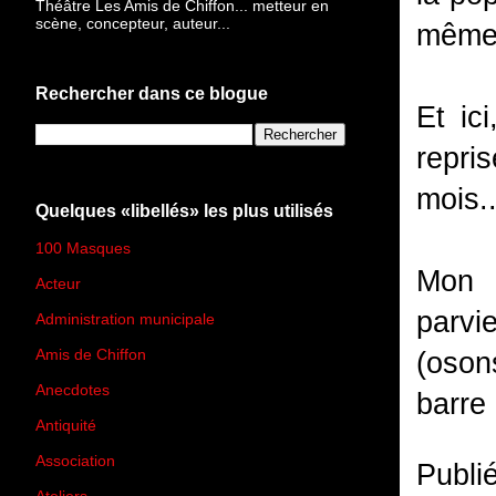
Théâtre Les Amis de Chiffon... metteur en
scène, concepteur, auteur...
même 
Rechercher dans ce blogue
Et ic
repri
mois.
Quelques «libellés» les plus utilisés
100 Masques
(273)
Mon 
Acteur
(45)
parvi
Administration municipale
(13)
Amis de Chiffon
(4)
(oson
Anecdotes
(83)
barre
Antiquité
(25)
Association
(2)
Publi