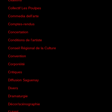
Citations
(205)
Collectif Les Poulpes
(3)
Commedia dell'arte
(8)
Comptes-rendus
(3)
Concertation
(29)
Conditions de l'artiste
(1)
Conseil Régional de la Culture
(6)
Convention
(3)
Corporéité
(5)
Critiques
(151)
Diffusion Saguenay
(4)
Divers
(161)
Dramaturgie
(9)
Décor/scénographie
(8)