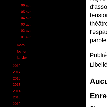
►
06 avr.
(1)
d'asso
►
05 avr.
(1)
tensio
►
04 avr.
(1)
théât
►
03 avr.
(1)
l'espa
►
02 avr.
(1)
►
01 avr.
(1)
parole
►
mars
(20)
►
février
(18)
Publi
►
janvier
(22)
Libell
►
2019
(12)
►
2017
(1)
►
2016
(155)
Aucu
►
2015
(11)
►
2014
(131)
Enre
►
2013
(248)
►
2012
(285)