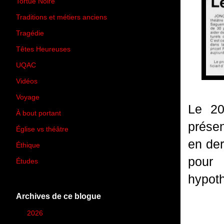
Tortue Noire
(6)
Traditions et métiers anciens
(90)
Tragédie
(7)
Têtes Heureuses
(30)
UQAC
(44)
Vidéos
(97)
Voyage
(21)
Le 20
À bout portant
(13)
présen
Église vs théâtre
(66)
en der
Éthique
(7)
pour 
Études
(2)
hypoth
Archives de ce blogue
►
2026
(12)