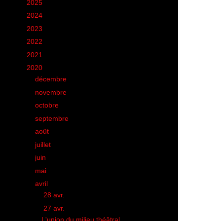
►
2025
(6)
►
2024
(60)
►
2023
(16)
►
2022
(75)
►
2021
(149)
▼
2020
(231)
►
décembre
(20)
►
novembre
(9)
►
octobre
(15)
►
septembre
(12)
►
août
(19)
►
juillet
(17)
►
juin
(26)
►
mai
(28)
▼
avril
(25)
►
28 avr.
(1)
▼
27 avr.
(1)
L'union du milieu théâtral