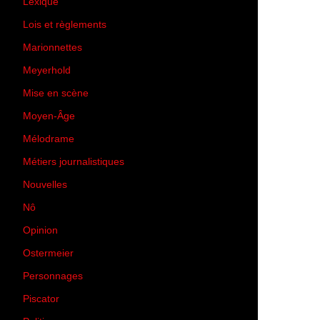
Lexique
(42)
Lois et règlements
(7)
Marionnettes
(2)
Meyerhold
(85)
Mise en scène
(81)
Moyen-Âge
(23)
Mélodrame
(9)
Métiers journalistiques
(67)
Nouvelles
(129)
Nô
(5)
Opinion
(167)
Ostermeier
(16)
Personnages
(11)
Piscator
(2)