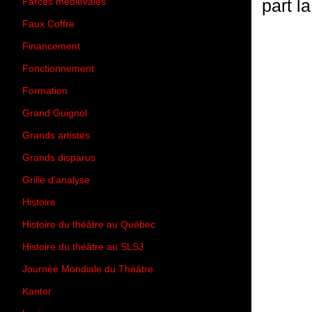
part l
Farces médiévales
(19)
Faux Coffre
(24)
Financement
(3)
Fonctionnement
(42)
Formation
(27)
Grand Guignol
(20)
Grands artistes
(194)
Grands disparus
(8)
Grille d'analyse
(10)
Histoire
(167)
Histoire du théâtre au Québec
(206)
Histoire du théâtre au SLSJ
(47)
Journée Mondiale du Théâtre
(13)
Kantor
(5)