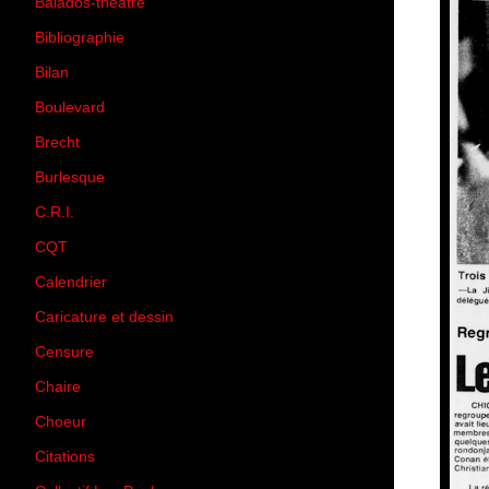
Balados-théâtre
(5)
Bibliographie
(73)
Bilan
(33)
Boulevard
(1)
Brecht
(4)
Burlesque
(3)
C.R.I.
(35)
CQT
(1)
Calendrier
(256)
Caricature et dessin
(14)
Censure
(50)
Chaire
(8)
Choeur
(1)
Citations
(205)