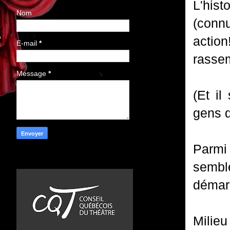
L'hist
Nom
(conn
actio
E-mail
*
rassem
Message
*
(Et il
gens q
Parmi 
sembl
démarc
Milieu