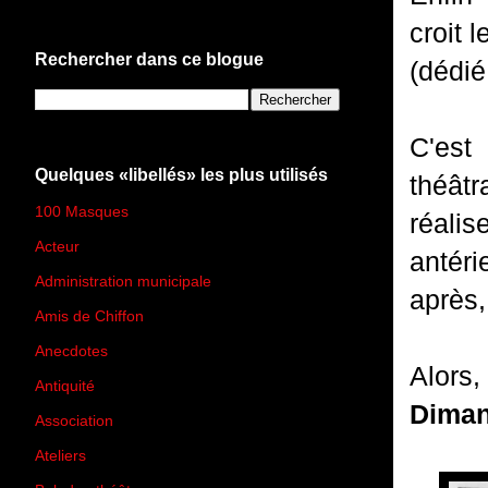
croit 
Rechercher dans ce blogue
(dédié
C'est 
Quelques «libellés» les plus utilisés
théâtr
100 Masques
(273)
réali
Acteur
(45)
antéri
Administration municipale
(13)
après,
Amis de Chiffon
(4)
Anecdotes
(83)
Alors
Antiquité
(25)
Dima
Association
(2)
Ateliers
(33)