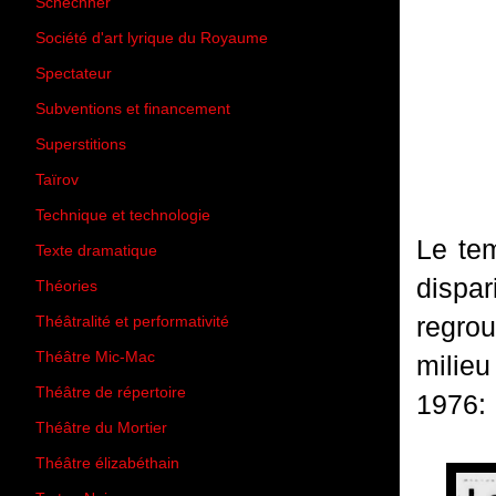
Schechner
(7)
Société d'art lyrique du Royaume
(26)
Spectateur
(44)
Subventions et financement
(13)
Superstitions
(13)
Taïrov
(7)
Technique et technologie
(24)
Le tem
Texte dramatique
(61)
dispa
Théories
(231)
regrou
Théâtralité et performativité
(30)
Théâtre Mic-Mac
(113)
milieu
Théâtre de répertoire
(6)
1976:
Théâtre du Mortier
(2)
Théâtre élizabéthain
(15)