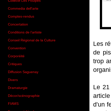
Collectif Les Poulpes
(3)
Commedia dell'arte
(8)
Comptes-rendus
(3)
Concertation
(29)
Conditions de l'artiste
(1)
Conseil Régional de la Culture
(6)
Les ré
Convention
(3)
de pis
Corporéité
(5)
trop a
Critiques
(151)
organi
Diffusion Saguenay
(4)
Divers
(161)
Le
21
Dramaturgie
(9)
articl
Décor/scénographie
(8)
d'un f
FIAMS
(3)