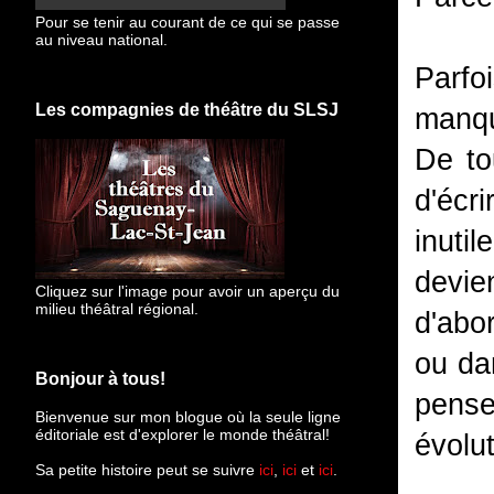
Pour se tenir au courant de ce qui se passe
au niveau national.
Parfo
Les compagnies de théâtre du SLSJ
manqu
De to
d'écr
inuti
devien
Cliquez sur l'image pour avoir un aperçu du
milieu théâtral régional.
d'abo
ou da
Bonjour à tous!
pense
Bienvenue sur mon blogue
où la seule ligne
éditoriale est d'explorer le monde théâtral!
évolut
Sa petite histoire peut se suivre
ici
,
ici
et
ici
.