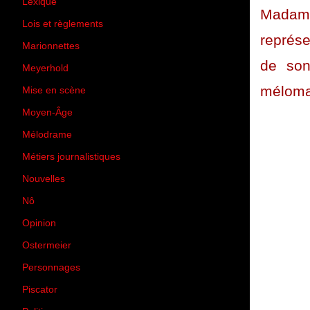
Lexique
(42)
Madame
Lois et règlements
(7)
représe
Marionnettes
(2)
de son 
Meyerhold
(85)
mélom
Mise en scène
(81)
Moyen-Âge
(23)
Mélodrame
(9)
Métiers journalistiques
(67)
Nouvelles
(129)
Nô
(5)
Opinion
(167)
Ostermeier
(16)
Personnages
(11)
Piscator
(2)