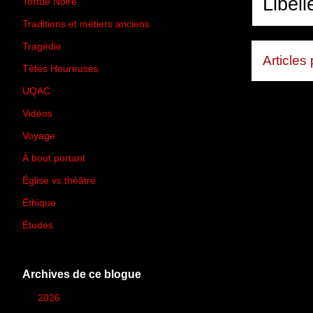
Libell
Tortue Noire
(6)
Traditions et métiers anciens
(90)
Tragédie
(7)
Articles
Têtes Heureuses
(30)
UQAC
(44)
Vidéos
(97)
Voyage
(21)
À bout portant
(13)
Église vs théâtre
(66)
Éthique
(7)
Études
(2)
Archives de ce blogue
►
2026
(12)