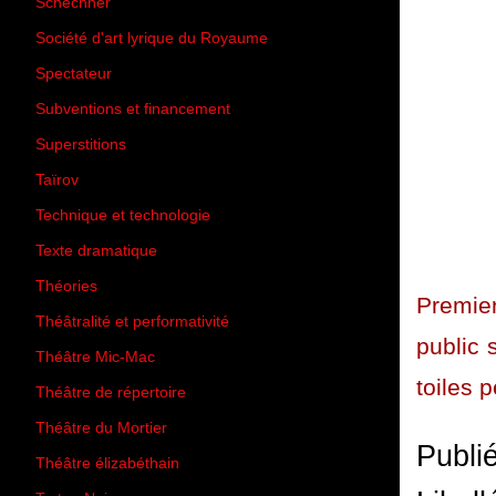
Schechner
(7)
Société d'art lyrique du Royaume
(26)
Spectateur
(44)
Subventions et financement
(13)
Superstitions
(13)
Taïrov
(7)
Technique et technologie
(24)
Texte dramatique
(61)
Théories
(231)
Premier
Théâtralité et performativité
(30)
public 
Théâtre Mic-Mac
(113)
toiles p
Théâtre de répertoire
(6)
Théâtre du Mortier
(2)
Publi
Théâtre élizabéthain
(15)