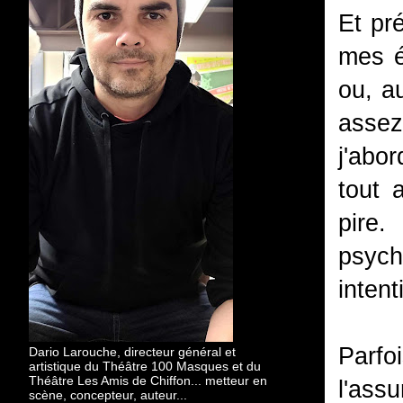
Et pré
mes é
ou, a
assez
j'abor
tout 
pire.
psych
inten
Parfoi
Dario Larouche, directeur général et
artistique du Théâtre 100 Masques et du
Théâtre Les Amis de Chiffon... metteur en
l'assu
scène, concepteur, auteur...