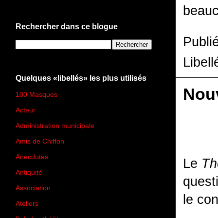
beauc
Rechercher dans ce blogue
Publi
Libell
Quelques «libellés» les plus utilisés
Nouv
100 Masques
(273)
Acteur
(45)
Administration municipale
(13)
Amis de Chiffon
(4)
Anecdotes
(83)
Le
Th
Antiquité
(25)
quest
Association
(2)
le con
Ateliers
(33)