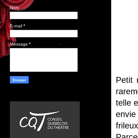
Nom
E-mail
*
Message
*
Petit
rarem
telle 
envie 
frile
Parce 