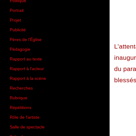
Politique
(50)
Portrait
(1)
Projet
(51)
Publicité
(2)
Pères de l'Église
(18)
L’atten
Pédagogie
(1)
inaugur
Rapport au texte
(65)
du par
Rapport à l'acteur
(65)
Rapport à la scène
(75)
blessé
Recherches
(28)
Rubrique
(43)
Répétitions
(12)
Rôle de l'artiste
(3)
Salle de spectacle
(45)