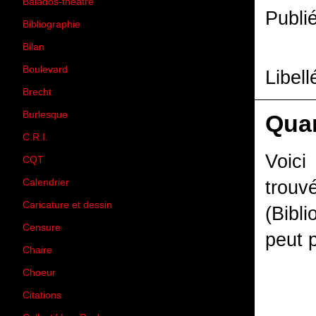
Balados-théâtre
(5)
Publi
Bibliographie
(73)
Bilan
(33)
Boulevard
(1)
Libell
Brecht
(4)
Burlesque
(3)
Quan
C.R.I.
(35)
Voici
CQT
(1)
Calendrier
(256)
trou
Caricature et dessin
(14)
(Bibl
Censure
(50)
peut p
Chaire
(8)
Choeur
(1)
Citations
(205)