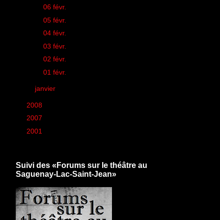
►
06 févr.
(1)
►
05 févr.
(2)
►
04 févr.
(1)
►
03 févr.
(3)
►
02 févr.
(2)
►
01 févr.
(1)
►
janvier
(26)
►
2008
(260)
►
2007
(6)
►
2001
(1)
Suivi des «Forums sur le théâtre au
Saguenay-Lac-Saint-Jean»