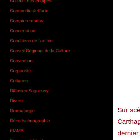
Collectif Les Poulpes
(3)
Commedia dell'arte
(8)
Comptes-rendus
(3)
Concertation
(29)
Conditions de l'artiste
(1)
Conseil Régional de la Culture
(6)
Convention
(3)
Corporéité
(5)
Critiques
(151)
Diffusion Saguenay
(4)
Divers
(161)
Sur scè
Dramaturgie
(9)
Carthag
Décor/scénographie
(8)
FIAMS
(3)
dernie