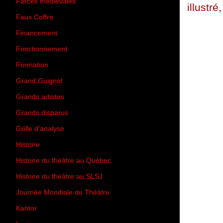
Farces médiévales
(19)
illustré
Faux Coffre
(24)
Financement
(3)
Fonctionnement
(42)
Formation
(27)
Grand Guignol
(20)
Grands artistes
(194)
Grands disparus
(8)
Grille d'analyse
(10)
Histoire
(167)
Histoire du théâtre au Québec
(206)
Histoire du théâtre au SLSJ
(47)
Journée Mondiale du Théâtre
(13)
Kantor
(5)