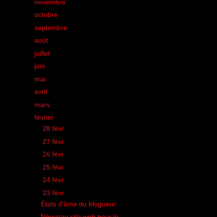
►
novembre
(32)
►
octobre
(35)
►
septembre
(42)
►
août
(21)
►
juillet
(28)
►
juin
(33)
►
mai
(43)
►
avril
(38)
►
mars
(50)
▼
février
(44)
►
28 févr.
(1)
►
27 févr.
(1)
►
26 févr.
(2)
►
25 févr.
(1)
►
24 févr.
(1)
▼
23 févr.
(3)
États d'âme du blogueur
Nouveau site web pour le