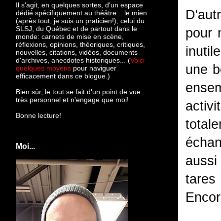
Il s'agit, en quelques sortes, d'un espace
D'aut
dédié spécifiquement au théâtre... le mien
(après tout, je suis un praticien!), celui du
SLSJ, du Québec et de partout dans le
pour 
monde: c
arnets de mise en scène,
réflexions, opinions, théoriques, critiques,
inuti
nouvelles, citations, vidéos, documents
d'archives, anecdotes historiques... (
Voici
une b
quelques moyens
pour naviguer
efficacement dans ce blogue.)
ensem
Bien sûr, le tout se fait d'un point de vue
très personnel et n'engage que moi!
activ
Bonne lecture!
total
échan
Moi...
aussi
tares
Encore