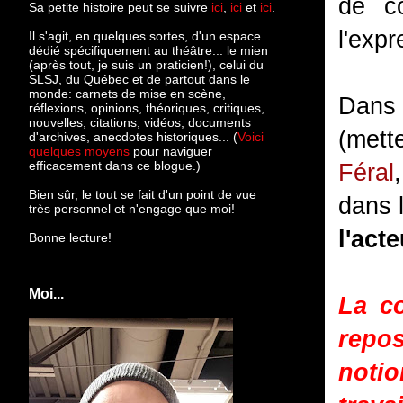
de co
Sa petite histoire peut se suivre
ici
,
ici
et
ici
.
l'exp
Il s'agit, en quelques sortes, d'un espace
dédié spécifiquement au théâtre... le mien
(après tout, je suis un praticien!), celui du
SLSJ, du Québec et de partout dans le
monde: c
arnets de mise en scène,
Dans 
réflexions, opinions, théoriques, critiques,
nouvelles, citations, vidéos, documents
(mett
d'archives, anecdotes historiques... (
Voici
quelques moyens
pour naviguer
efficacement dans ce blogue.)
Féral
Bien sûr, le tout se fait d'un point de vue
dans 
très personnel et n'engage que moi!
l'act
Bonne lecture!
Moi...
La co
repo
notio