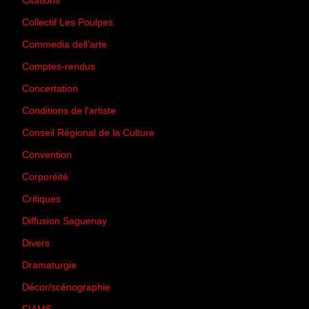
Citations
(205)
Collectif Les Poulpes
(3)
Commedia dell'arte
(8)
Comptes-rendus
(3)
Concertation
(29)
Conditions de l'artiste
(1)
Conseil Régional de la Culture
(6)
Convention
(3)
Corporéité
(5)
Critiques
(151)
Diffusion Saguenay
(4)
Divers
(161)
Dramaturgie
(9)
Décor/scénographie
(8)