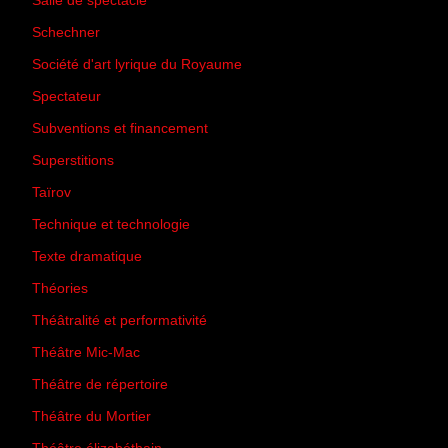
Salle de spectacle
(45)
Schechner
(7)
Société d'art lyrique du Royaume
(26)
Spectateur
(44)
Subventions et financement
(13)
Superstitions
(13)
Taïrov
(7)
Technique et technologie
(24)
Texte dramatique
(61)
Théories
(231)
Théâtralité et performativité
(30)
Théâtre Mic-Mac
(113)
Théâtre de répertoire
(6)
Théâtre du Mortier
(2)