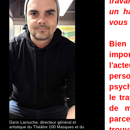
trava
un ha
vous 
Bien 
impo
l'ac
pers
psych
le tr
de m
parce
Dario Larouche, directeur général et
artistique du Théâtre 100 Masques et du
trou