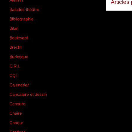
Ateliers
(33)
Articles
Balados-théâtre
(5)
Bibliographie
(73)
Bilan
(33)
Boulevard
(1)
Brecht
(4)
Burlesque
(3)
C.R.I.
(35)
CQT
(1)
Calendrier
(256)
Caricature et dessin
(14)
Censure
(50)
Chaire
(8)
Choeur
(1)