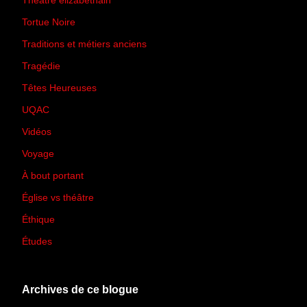
Théâtre élizabéthain
(15)
Tortue Noire
(6)
Traditions et métiers anciens
(90)
Tragédie
(7)
Têtes Heureuses
(30)
UQAC
(44)
Vidéos
(97)
Voyage
(21)
À bout portant
(13)
Église vs théâtre
(66)
Éthique
(7)
Études
(2)
Archives de ce blogue