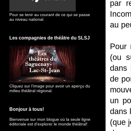
par r
Incom
Pour se tenir au courant de ce qui se passe
au niveau national.
au peu
Les compagnies de théâtre du SLSJ
Pour 
(ou s
dans 
de po
Cliquez sur l'image pour avoir un aperçu du
mouve
milieu théâtral régional.
un po
Bonjour à tous!
dans l
Bienvenue sur mon blogue
où la seule ligne
(que j
éditoriale est d'explorer le monde théâtral!