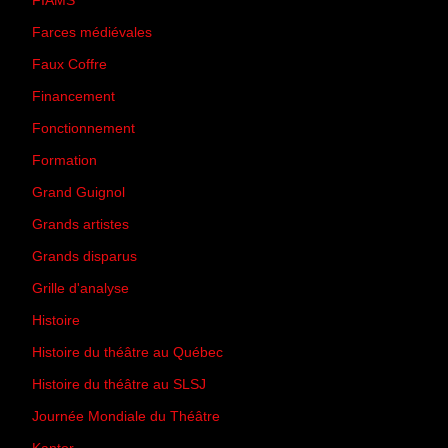
FIAMS
(3)
Farces médiévales
(19)
Faux Coffre
(24)
Financement
(3)
Fonctionnement
(42)
Formation
(27)
Grand Guignol
(20)
Grands artistes
(194)
Grands disparus
(8)
Grille d'analyse
(10)
Histoire
(167)
Histoire du théâtre au Québec
(206)
Histoire du théâtre au SLSJ
(47)
Journée Mondiale du Théâtre
(13)