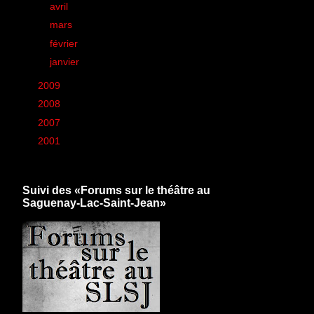
►
avril
(40)
►
mars
(39)
►
février
(38)
►
janvier
(36)
►
2009
(426)
►
2008
(260)
►
2007
(6)
►
2001
(1)
Suivi des «Forums sur le théâtre au
Saguenay-Lac-Saint-Jean»