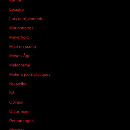
Kantor
(5)
Lexique
(42)
Lois et règlements
(7)
Marionnettes
(2)
Meyerhold
(85)
Mise en scène
(81)
Moyen-Âge
(23)
Mélodrame
(9)
Métiers journalistiques
(67)
Nouvelles
(129)
Nô
(5)
Opinion
(167)
Ostermeier
(16)
Personnages
(11)