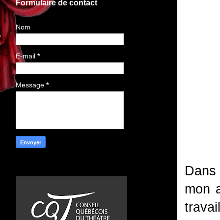
Formulaire de contact
Nom
E-mail
*
Message
*
Dans 
mon a
trava