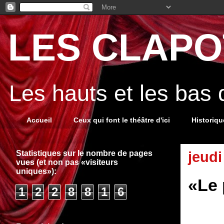
LES CLAPOT
Les hauts et les bas
Accueil
Ceux qui font le théâtre d'ici
Historiq
Statistiques sur le nombre de pages
jeud
vues (et non pas «visiteurs
uniques»):
«Le 
1
2
2
8
8
1
6