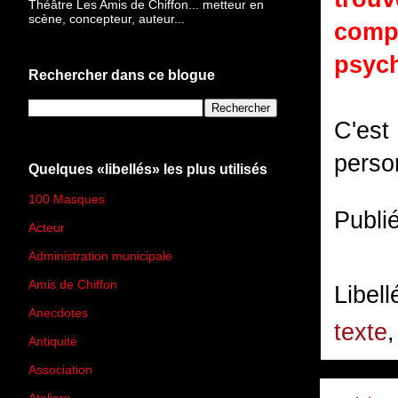
Théâtre Les Amis de Chiffon... metteur en
scène, concepteur, auteur...
comp
psych
Rechercher dans ce blogue
C'est
perso
Quelques «libellés» les plus utilisés
100 Masques
(273)
Publi
Acteur
(45)
Administration municipale
(13)
Amis de Chiffon
(4)
Libell
Anecdotes
(83)
texte
Antiquité
(25)
Association
(2)