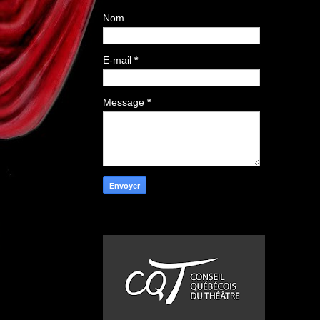
Nom
E-mail
*
Message
*