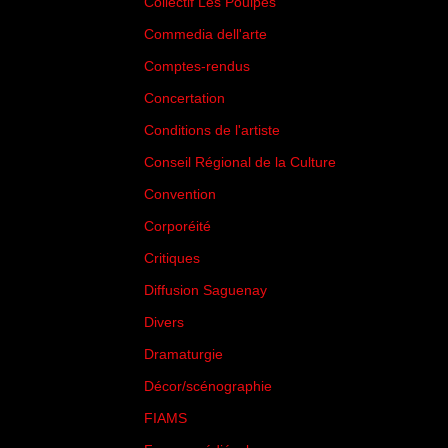
Collectif Les Poulpes
(3)
Commedia dell'arte
(8)
Comptes-rendus
(3)
Concertation
(29)
Conditions de l'artiste
(1)
Conseil Régional de la Culture
(6)
Convention
(3)
Corporéité
(5)
Critiques
(151)
Diffusion Saguenay
(4)
Divers
(161)
Dramaturgie
(9)
Décor/scénographie
(8)
FIAMS
(3)