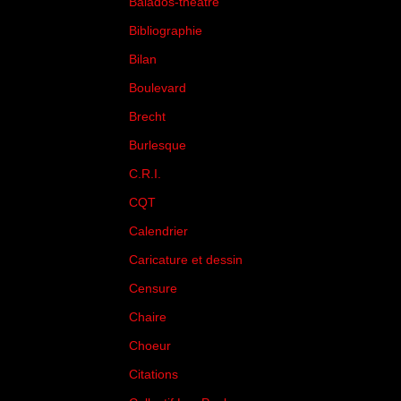
Balados-théâtre
(5)
Bibliographie
(73)
Bilan
(33)
Boulevard
(1)
Brecht
(4)
Burlesque
(3)
C.R.I.
(35)
CQT
(1)
Calendrier
(256)
Caricature et dessin
(14)
Censure
(50)
Chaire
(8)
Choeur
(1)
Citations
(205)