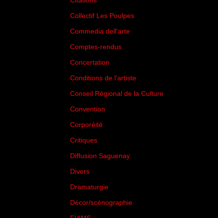
Citations
(205)
Collectif Les Poulpes
(3)
Commedia dell'arte
(8)
Comptes-rendus
(3)
Concertation
(29)
Conditions de l'artiste
(1)
Conseil Régional de la Culture
(6)
Convention
(3)
Corporéité
(5)
Critiques
(151)
Diffusion Saguenay
(4)
Divers
(161)
Dramaturgie
(9)
Décor/scénographie
(8)