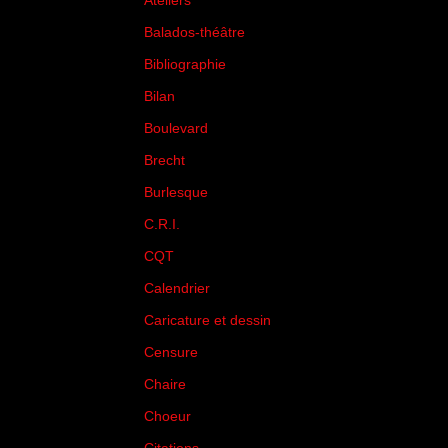
Ateliers
(33)
Balados-théâtre
(5)
Bibliographie
(73)
Bilan
(33)
Boulevard
(1)
Brecht
(4)
Burlesque
(3)
C.R.I.
(35)
CQT
(1)
Calendrier
(256)
Caricature et dessin
(14)
Censure
(50)
Chaire
(8)
Choeur
(1)