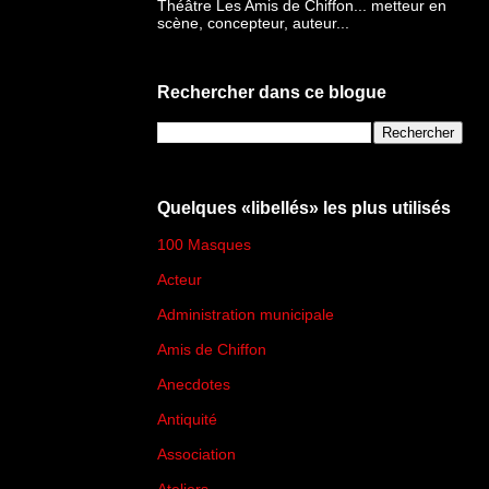
Théâtre Les Amis de Chiffon... metteur en
scène, concepteur, auteur...
Rechercher dans ce blogue
Quelques «libellés» les plus utilisés
100 Masques
(273)
Acteur
(45)
Administration municipale
(13)
Amis de Chiffon
(4)
Anecdotes
(83)
Antiquité
(25)
Association
(2)