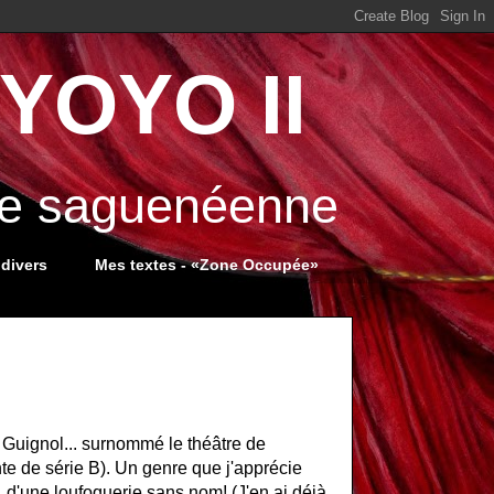
YOYO II
ale saguenéenne
 divers
Mes textes - «Zone Occupée»
nd Guignol... surnommé le théâtre de
nte de série B). Un genre que j'apprécie
 d'une loufoquerie sans nom! (J'en ai déjà