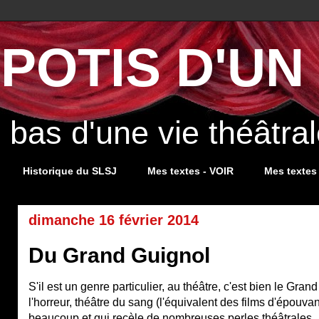
POTIS D'UN 
s bas d'une vie théâtr
Historique du SLSJ
Mes textes - VOIR
Mes textes
dimanche 16 février 2014
Du Grand Guignol
S'il est un genre particulier, au théâtre, c'est bien le Gra
l'horreur, théâtre du sang (l'équivalent des films d'épouva
beaucoup et qui recèle de nombreuses perles théâtrales...