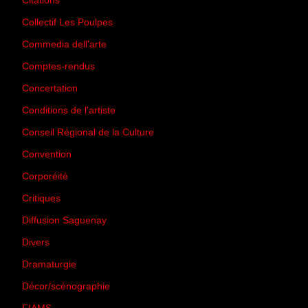
Citations
(205)
Collectif Les Poulpes
(3)
Commedia dell'arte
(8)
Comptes-rendus
(3)
Concertation
(29)
Conditions de l'artiste
(1)
Conseil Régional de la Culture
(6)
Convention
(3)
Corporéité
(5)
Critiques
(151)
Diffusion Saguenay
(4)
Divers
(161)
Dramaturgie
(9)
Décor/scénographie
(8)