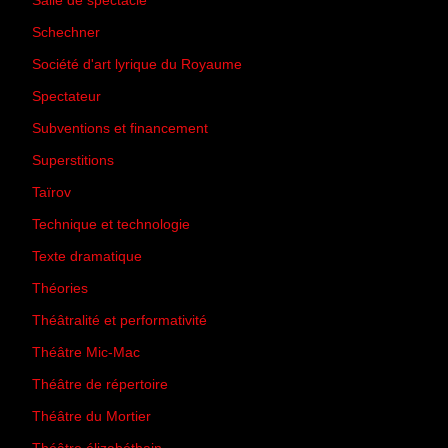
Salle de spectacle
(45)
Schechner
(7)
Société d'art lyrique du Royaume
(26)
Spectateur
(44)
Subventions et financement
(13)
Superstitions
(13)
Taïrov
(7)
Technique et technologie
(24)
Texte dramatique
(61)
Théories
(231)
Théâtralité et performativité
(30)
Théâtre Mic-Mac
(113)
Théâtre de répertoire
(6)
Théâtre du Mortier
(2)