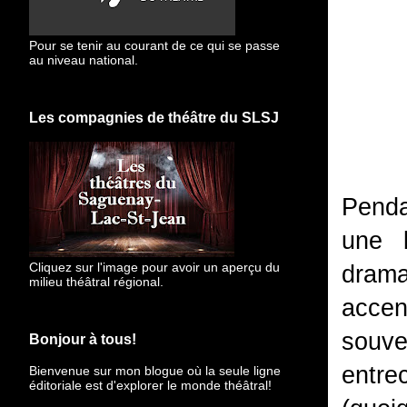
Pour se tenir au courant de ce qui se passe
au niveau national.
Les compagnies de théâtre du SLSJ
Penda
une 
Cliquez sur l'image pour avoir un aperçu du
drama
milieu théâtral régional.
accen
souve
Bonjour à tous!
entr
Bienvenue sur mon blogue
où la seule ligne
éditoriale est d'explorer le monde théâtral!