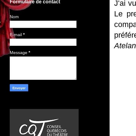
J'ai v
Formulaire de contact
Le pre
Nom
compag
préfé
E-mail
*
Atela
Message
*