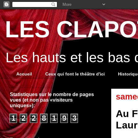
LES CLAPOT
Les hauts et les bas
Accueil
Ceux qui font le théâtre d'ici
Historiq
Statistiques sur le nombre de pages
samed
vues (et non pas «visiteurs
uniques»):
Au F
1
2
2
8
1
9
3
Lauri