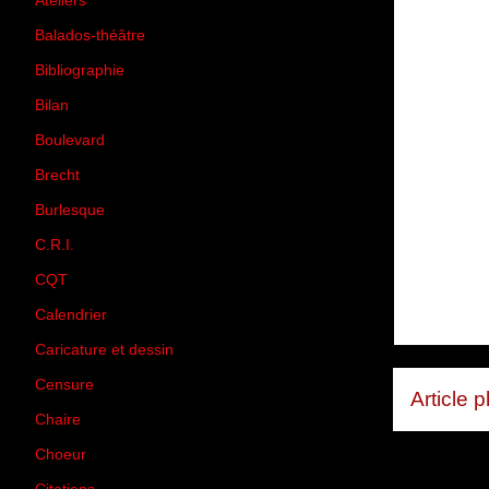
Ateliers
(33)
Balados-théâtre
(5)
Bibliographie
(73)
Bilan
(33)
Boulevard
(1)
Brecht
(4)
Burlesque
(3)
C.R.I.
(35)
CQT
(1)
Calendrier
(256)
Caricature et dessin
(14)
Censure
(50)
Article 
Chaire
(8)
Choeur
(1)