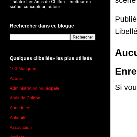
scène 
Théâtre Les Amis de Chiffon... metteur en
scène, concepteur, auteur...
Publi
Rechercher dans ce blogue
Libell
Aucu
Quelques «libellés» les plus utilisés
Enre
100 Masques
(273)
Acteur
(45)
Si vou
Administration municipale
(13)
Amis de Chiffon
(4)
Anecdotes
(83)
Antiquité
(25)
Association
(2)