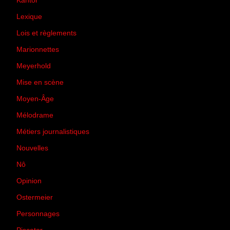
Kantor
(5)
Lexique
(42)
Lois et règlements
(7)
Marionnettes
(2)
Meyerhold
(85)
Mise en scène
(81)
Moyen-Âge
(23)
Mélodrame
(9)
Métiers journalistiques
(67)
Nouvelles
(129)
Nô
(5)
Opinion
(167)
Ostermeier
(16)
Personnages
(11)