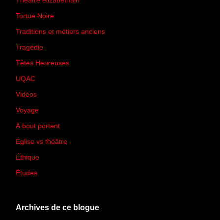
Théâtre élizabéthain
(15)
Tortue Noire
(6)
Traditions et métiers anciens
(90)
Tragédie
(7)
Têtes Heureuses
(30)
UQAC
(44)
Vidéos
(97)
Voyage
(21)
À bout portant
(13)
Église vs théâtre
(66)
Éthique
(7)
Études
(2)
Archives de ce blogue