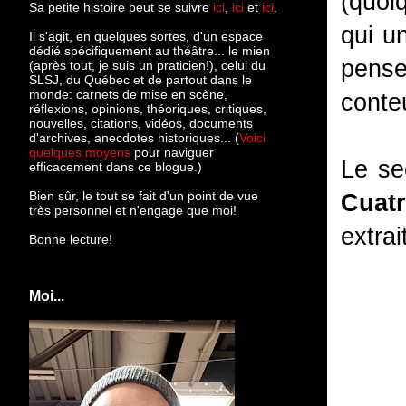
(quoi
Sa petite histoire peut se suivre
ici
,
ici
et
ici
.
qui un
Il s'agit, en quelques sortes, d'un espace
dédié spécifiquement au théâtre... le mien
pens
(après tout, je suis un praticien!), celui du
SLSJ, du Québec et de partout dans le
monde: c
arnets de mise en scène,
conte
réflexions, opinions, théoriques, critiques,
nouvelles, citations, vidéos, documents
d'archives, anecdotes historiques... (
Voici
quelques moyens
pour naviguer
Le se
efficacement dans ce blogue.)
Bien sûr, le tout se fait d'un point de vue
Cuat
très personnel et n'engage que moi!
extrai
Bonne lecture!
Moi...