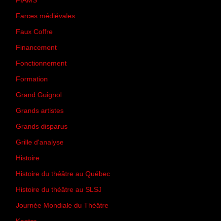
FIAMS
(3)
Farces médiévales
(19)
Faux Coffre
(24)
Financement
(3)
Fonctionnement
(42)
Formation
(27)
Grand Guignol
(20)
Grands artistes
(194)
Grands disparus
(8)
Grille d'analyse
(10)
Histoire
(167)
Histoire du théâtre au Québec
(206)
Histoire du théâtre au SLSJ
(47)
Journée Mondiale du Théâtre
(13)