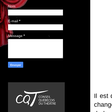
Nom
E-mail
*
Message
*
Il est
change