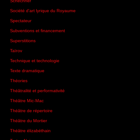
Schechner
(7)
Société d'art lyrique du Royaume
(26)
Spectateur
(44)
Subventions et financement
(13)
Superstitions
(13)
Taïrov
(7)
Technique et technologie
(24)
Texte dramatique
(61)
Théories
(231)
Théâtralité et performativité
(30)
Théâtre Mic-Mac
(113)
Théâtre de répertoire
(6)
Théâtre du Mortier
(2)
Théâtre élizabéthain
(15)