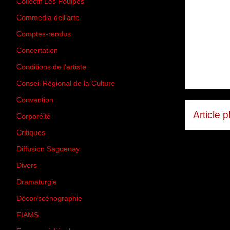
Collectif Les Poulpes
(3)
Commedia dell'arte
(8)
Comptes-rendus
(3)
Concertation
(29)
Conditions de l'artiste
(1)
Conseil Régional de la Culture
(6)
Convention
(3)
Article 
Corporéité
(5)
Critiques
(151)
Diffusion Saguenay
(4)
Divers
(161)
Dramaturgie
(9)
Décor/scénographie
(8)
FIAMS
(3)