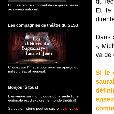
du lec
Pour se tenir au courant de ce qui se passe
Et le
au niveau national.
direct
Les compagnies de théâtre du SLSJ
Dans
-, Mic
va de 
Cliquez sur l'image pour avoir un aperçu du
Si le
milieu théâtral régional.
saura
Bonjour à tous!
défi
Bienvenue sur mon blogue
où la seule ligne
ensem
éditoriale est d'explorer le monde théâtral!
comm
Sa petite histoire peut se suivre
ici
,
ici
et
ici
.