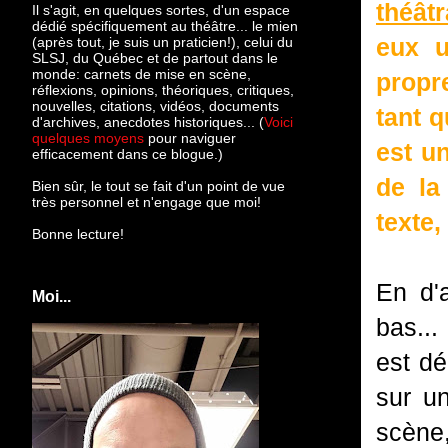
théât
Il s'agit, en quelques sortes, d'un espace
dédié spécifiquement au théâtre... le mien
eux u
(après tout, je suis un praticien!), celui du
SLSJ, du Québec et de partout dans le
monde: c
arnets de mise en scène,
propr
réflexions, opinions, théoriques, critiques,
nouvelles, citations, vidéos, documents
tant q
d'archives, anecdotes historiques... (
Voici
quelques moyens
pour naviguer
est u
efficacement dans ce blogue.)
de la
Bien sûr, le tout se fait d'un point de vue
très personnel et n'engage que moi!
texte
Bonne lecture!
En d'
Moi...
bas...
est dé
sur un
scène,