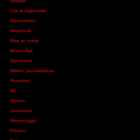
Lexique
(42)
Lois et règlements
(7)
Marionnettes
(2)
Meyerhold
(85)
Mise en scène
(81)
Moyen-Âge
(23)
Mélodrame
(9)
Métiers journalistiques
(67)
Nouvelles
(129)
Nô
(5)
Opinion
(167)
Ostermeier
(16)
Personnages
(11)
Piscator
(2)