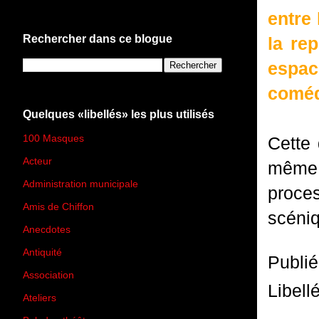
entre 
Rechercher dans ce blogue
la re
espac
coméd
Quelques «libellés» les plus utilisés
100 Masques
(273)
Cette 
Acteur
(45)
même, 
Administration municipale
(13)
proce
Amis de Chiffon
(4)
scéni
Anecdotes
(83)
Antiquité
(25)
Publi
Association
(2)
Libell
Ateliers
(33)