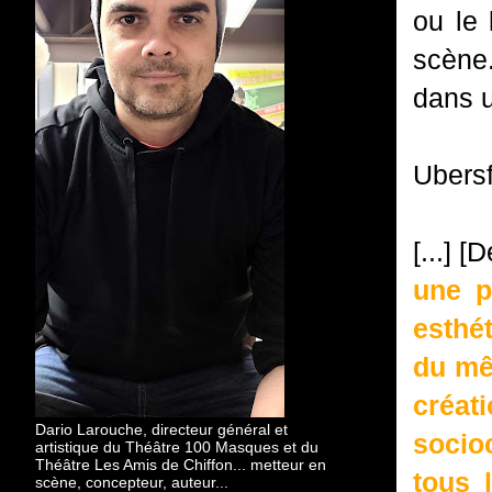
ou le 
scène.
dans u
Ubersf
[...] [
une p
esthét
du mê
créat
Dario Larouche, directeur général et
socio
artistique du Théâtre 100 Masques et du
Théâtre Les Amis de Chiffon... metteur en
tous 
scène, concepteur, auteur...