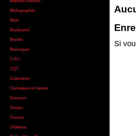
Balados-théâtre
(5)
Aucu
Bibliographie
(73)
Bilan
(33)
Enre
Boulevard
(1)
Brecht
(4)
Si vou
Burlesque
(3)
C.R.I.
(35)
CQT
(1)
Calendrier
(256)
Caricature et dessin
(14)
Censure
(50)
Chaire
(8)
Choeur
(1)
Citations
(205)