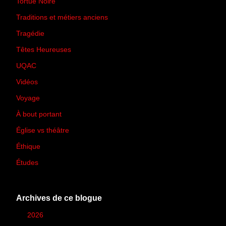
Tortue Noire
(6)
Traditions et métiers anciens
(90)
Tragédie
(7)
Têtes Heureuses
(30)
UQAC
(44)
Vidéos
(97)
Voyage
(21)
À bout portant
(13)
Église vs théâtre
(66)
Éthique
(7)
Études
(2)
Archives de ce blogue
►
2026
(12)