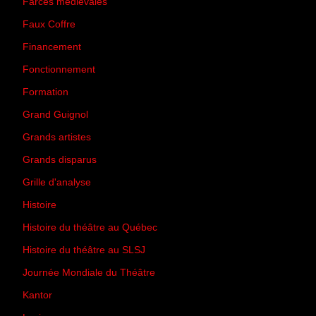
Farces médiévales
(19)
Faux Coffre
(24)
Financement
(3)
Fonctionnement
(42)
Formation
(27)
Grand Guignol
(20)
Grands artistes
(194)
Grands disparus
(8)
Grille d'analyse
(10)
Histoire
(167)
Histoire du théâtre au Québec
(206)
Histoire du théâtre au SLSJ
(47)
Journée Mondiale du Théâtre
(13)
Kantor
(5)