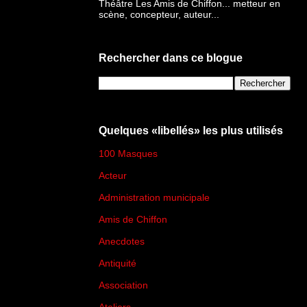
Théâtre Les Amis de Chiffon... metteur en
scène, concepteur, auteur...
Rechercher dans ce blogue
Quelques «libellés» les plus utilisés
100 Masques
(273)
Acteur
(45)
Administration municipale
(13)
Amis de Chiffon
(4)
Anecdotes
(83)
Antiquité
(25)
Association
(2)