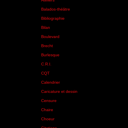
Ateliers
(33)
Balados-théâtre
(5)
Bibliographie
(73)
Bilan
(33)
Boulevard
(1)
Brecht
(4)
Burlesque
(3)
C.R.I.
(35)
CQT
(1)
Calendrier
(256)
Caricature et dessin
(14)
Censure
(50)
Chaire
(8)
Choeur
(1)