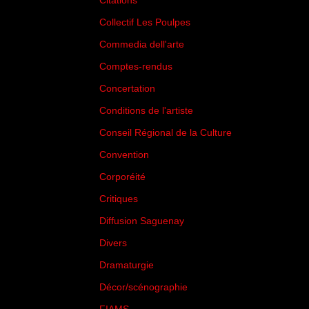
Citations
(205)
Collectif Les Poulpes
(3)
Commedia dell'arte
(8)
Comptes-rendus
(3)
Concertation
(29)
Conditions de l'artiste
(1)
Conseil Régional de la Culture
(6)
Convention
(3)
Corporéité
(5)
Critiques
(151)
Diffusion Saguenay
(4)
Divers
(161)
Dramaturgie
(9)
Décor/scénographie
(8)