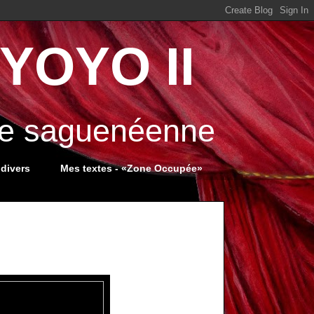
YOYO II
ale saguenéenne
 divers
Mes textes - «Zone Occupée»