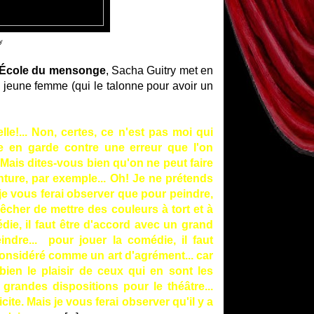
y
'École du mensonge
, Sacha Guitry met en
 jeune femme (qui le talonne pour avoir un
le!... Non, certes, ce n'est pas moi qui
e en garde contre une erreur que l'on
! Mais dites-vous bien qu'on ne peut faire
inture, par exemple... Oh! Je ne prétends
 je vous ferai observer que pour peindre,
êcher de mettre des couleurs à tort et à
édie, il faut être d'accord avec un grand
dre... pour jouer la comédie, il faut
considéré comme un art d'agrément... car
bien le plaisir de ceux qui en sont les
randes dispositions pour le théâtre...
icite. Mais je vous ferai observer qu'il y a