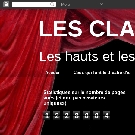
LES CLA
Les hauts et le
Accueil
Ceux qui font le théâtre d'ici
Statistiques sur le nombre de pages
vues (et non pas «visiteurs
uniques»):
1
2
2
8
0
0
4