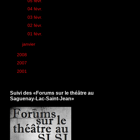
►
05 févr.
(2)
►
04 févr.
(1)
►
03 févr.
(3)
►
02 févr.
(2)
►
01 févr.
(1)
►
janvier
(26)
►
2008
(260)
►
2007
(6)
►
2001
(1)
Suivi des «Forums sur le théâtre au
Saguenay-Lac-Saint-Jean»