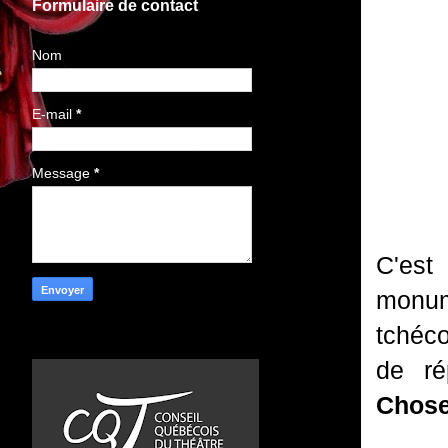
Formulaire de contact
Nom
E-mail
*
Message
*
C'est
monu
tchéco
de ré
Chose