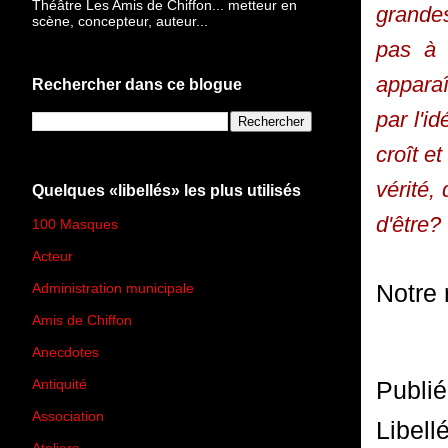
Théâtre Les Amis de Chiffon... metteur en
grandes
scène, concepteur, auteur...
pas à 
apparaî
Rechercher dans ce blogue
par l'i
croît e
vérité,
Quelques «libellés» les plus utilisés
d'être?
100 Masques
(273)
Acteur
(45)
Notre 
Administration municipale
(13)
Amis de Chiffon
(4)
Anecdotes
(83)
Publi
Antiquité
(25)
Association
(2)
Libell