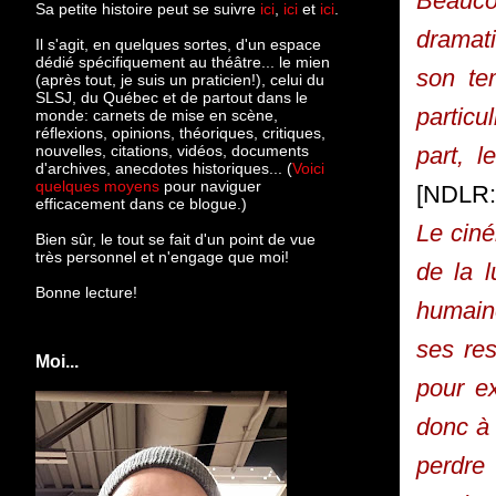
Beaucou
Sa petite histoire peut se suivre
ici
,
ici
et
ici
.
dramati
Il s'agit, en quelques sortes, d'un espace
dédié spécifiquement au théâtre... le mien
son tem
(après tout, je suis un praticien!), celui du
SLSJ, du Québec et de partout dans le
particu
monde: c
arnets de mise en scène,
réflexions, opinions, théoriques, critiques,
nouvelles, citations, vidéos, documents
part, 
d'archives, anecdotes historiques... (
Voici
quelques moyens
pour naviguer
[NDLR: 
efficacement dans ce blogue.)
Le ciné
Bien sûr, le tout se fait d'un point de vue
très personnel et n'engage que moi!
de la l
Bonne lecture!
humaine
ses res
Moi...
pour ex
donc à 
perdre 