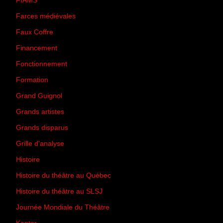
FIAMS
(3)
Farces médiévales
(19)
Faux Coffre
(24)
Financement
(3)
Fonctionnement
(42)
Formation
(27)
Grand Guignol
(20)
Grands artistes
(194)
Grands disparus
(8)
Grille d'analyse
(10)
Histoire
(167)
Histoire du théâtre au Québec
(206)
Histoire du théâtre au SLSJ
(47)
Journée Mondiale du Théâtre
(13)