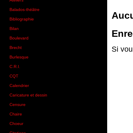
Ateliers
(33)
Balados-théâtre
(5)
Aucu
Bibliographie
(73)
Bilan
(33)
Enre
Boulevard
(1)
Si vou
Brecht
(4)
Burlesque
(3)
C.R.I.
(35)
CQT
(1)
Calendrier
(256)
Caricature et dessin
(14)
Censure
(50)
Chaire
(8)
Choeur
(1)