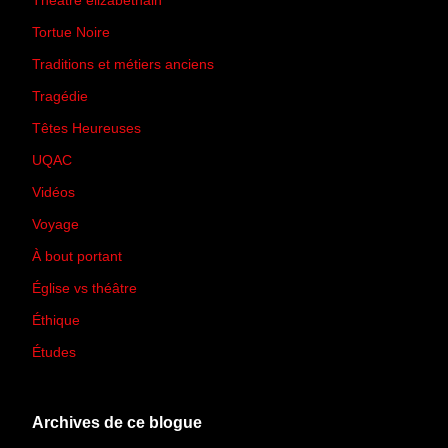
Théâtre élizabéthain
(15)
Tortue Noire
(6)
Traditions et métiers anciens
(90)
Tragédie
(7)
Têtes Heureuses
(30)
UQAC
(44)
Vidéos
(97)
Voyage
(21)
À bout portant
(13)
Église vs théâtre
(66)
Éthique
(7)
Études
(2)
Archives de ce blogue