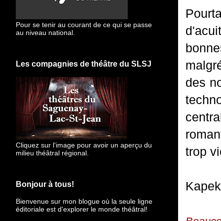
Pourta
Pour se tenir au courant de ce qui se passe
d'acui
au niveau national.
bonne
malg
Les compagnies de théâtre du SLSJ
des no
techno
centr
romant
Cliquez sur l'image pour avoir un aperçu du
trop vi
milieu théâtral régional.
Kapek,
Bonjour à tous!
Bienvenue sur mon blogue
où la seule ligne
éditoriale est d'explorer le monde théâtral!