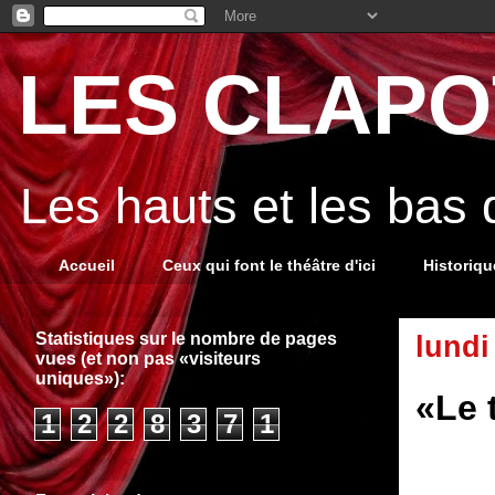
LES CLAPOT
Les hauts et les bas
Accueil
Ceux qui font le théâtre d'ici
Historiq
Statistiques sur le nombre de pages
lundi
vues (et non pas «visiteurs
uniques»):
«Le 
1
2
2
8
3
7
1