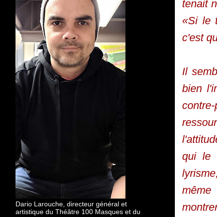
tenait 
«Si le 
c'est qu
Il semb
bien l'
contre-
ressourc
l'attit
qui le 
lyrisme
même il
Dario Larouche, directeur général et
montre
artistique du Théâtre 100 Masques et du