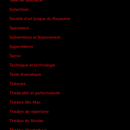
Salle de spectacle
(45)
Schechner
(7)
Société d'art lyrique du Royaume
(26)
Spectateur
(44)
Subventions et financement
(13)
Superstitions
(13)
Taïrov
(7)
Technique et technologie
(24)
Texte dramatique
(61)
Théories
(231)
Théâtralité et performativité
(30)
Théâtre Mic-Mac
(113)
Théâtre de répertoire
(6)
Théâtre du Mortier
(2)