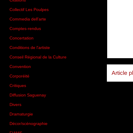
Citations
(205)
Collectif Les Poulpes
(3)
Commedia dell'arte
(8)
Comptes-rendus
(3)
Concertation
(29)
Conditions de l'artiste
(1)
Conseil Régional de la Culture
(6)
Convention
(3)
Article 
Corporéité
(5)
Critiques
(151)
Diffusion Saguenay
(4)
Divers
(161)
Dramaturgie
(9)
Décor/scénographie
(8)