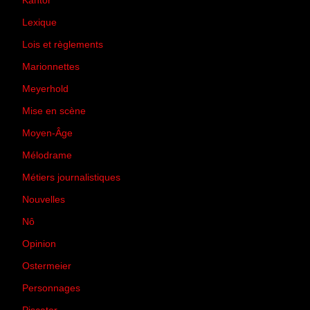
Kantor
(5)
Lexique
(42)
Lois et règlements
(7)
Marionnettes
(2)
Meyerhold
(85)
Mise en scène
(81)
Moyen-Âge
(23)
Mélodrame
(9)
Métiers journalistiques
(67)
Nouvelles
(129)
Nô
(5)
Opinion
(167)
Ostermeier
(16)
Personnages
(11)