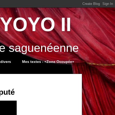
YOYO II
ale saguenéenne
 divers
Mes textes - «Zone Occupée»
puté