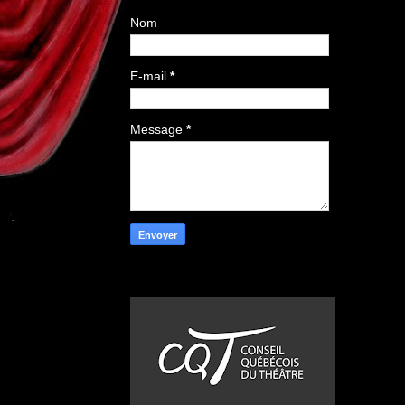
Nom
E-mail
*
Message
*