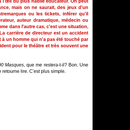
à l'œil du plus habile éducateur. On peut
ance, mais on ne saurait, des jeux d'un
remarques ou les tickets, inférer qu'il
ttérateur, auteur dramatique, médecin ou
mme dans l'autre cas, c'est une situation,
 La carrière de directeur est un accident
it à un homme qui n'a pas été touché par
ident pour le théâtre et très souvent une
00 Masques
, que me restera-t-il? Bon. Une
e retourne lire. C'est plus simple.