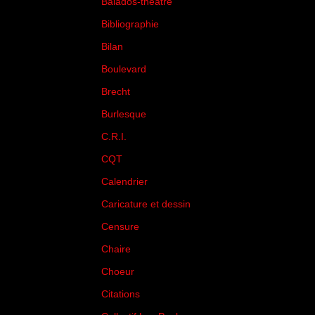
Balados-théâtre
(5)
Bibliographie
(73)
Bilan
(33)
Boulevard
(1)
Brecht
(4)
Burlesque
(3)
C.R.I.
(35)
CQT
(1)
Calendrier
(256)
Caricature et dessin
(14)
Censure
(50)
Chaire
(8)
Choeur
(1)
Citations
(205)