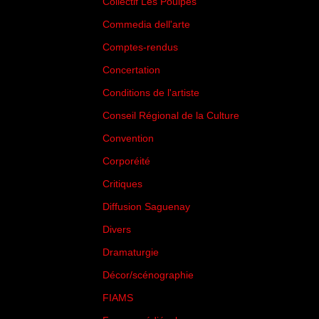
Collectif Les Poulpes
(3)
Commedia dell'arte
(8)
Comptes-rendus
(3)
Concertation
(29)
Conditions de l'artiste
(1)
Conseil Régional de la Culture
(6)
Convention
(3)
Corporéité
(5)
Critiques
(151)
Diffusion Saguenay
(4)
Divers
(161)
Dramaturgie
(9)
Décor/scénographie
(8)
FIAMS
(3)