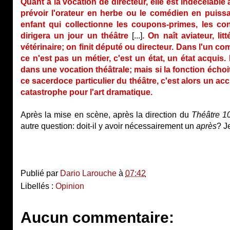
Quant à la vocation de directeur, elle est indécelable 
prévoir l'orateur en herbe ou le comédien en puiss
enfant qui collectionne les coupons-primes, les cont
dirigera un jour un théâtre
[...]
. On naît aviateur, li
vétérinaire; on finit député ou directeur. Dans l'un co
ce n'est pas un métier, c'est un état, un état acquis.
dans une vocation théâtrale; mais si la fonction écho
ce sacerdoce particulier du théâtre, c'est alors un acc
catastrophe pour l'art dramatique.
Après la mise en scène, après la direction du
Théâtre 1
autre question: doit-il y avoir nécessairement un
après
? J
Publié par
Dario Larouche
à
07:42
Libellés :
Opinion
Aucun commentaire: