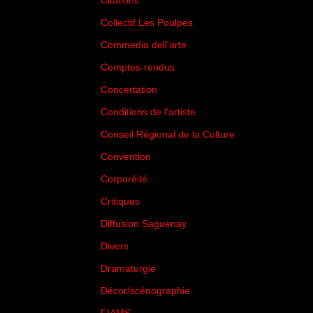
Citations
(205)
Collectif Les Poulpes
(3)
Commedia dell'arte
(8)
Comptes-rendus
(3)
Concertation
(29)
Conditions de l'artiste
(1)
Conseil Régional de la Culture
(6)
Convention
(3)
Corporéité
(5)
Critiques
(151)
Diffusion Saguenay
(4)
Divers
(161)
Dramaturgie
(9)
Décor/scénographie
(8)