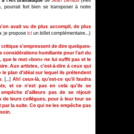
on à l'Art dramatique
de
Jean Béraud
(vieil
 pourrait fort bien se transposer à notre
u'on avait vu de plus accompli, de plus
: je propose
ici
un billet complémentaire...)
a critique s'empressent de dire quelques-
s considérations humiliante pour l'art du
l, que le mot «bon» ne lui suffit pas et le
re. Aux artistes, c'est-à-dire à ceux qui
le plan d'idéal sur lequel ils prétendent
s.
[...]
Ah! ceux-là, qu'est-ce qu'il faudra
nts, et ce n'est pas en cela qu'ils se
empêche d'ailleurs pas de se réjouir
de leurs collègues, pour à leur tour se
 par la suite. Ce qui ne les empêche pas
esoin.