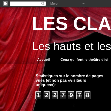
LES CLA
Les hauts et le
Accueil
Ceux qui font le théâtre d'ici
Statistiques sur le nombre de pages
vues (et non pas «visiteurs
uniques»):
1
2
2
7
9
7
8