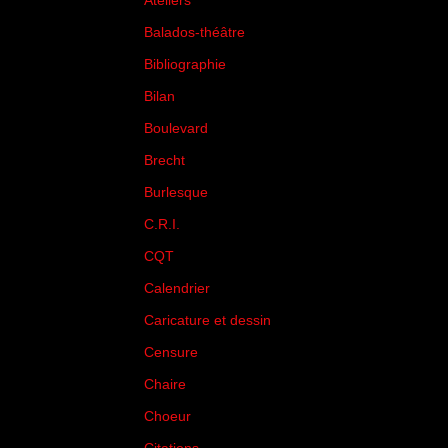
Ateliers
(33)
Balados-théâtre
(5)
Bibliographie
(73)
Bilan
(33)
Boulevard
(1)
Brecht
(4)
Burlesque
(3)
C.R.I.
(35)
CQT
(1)
Calendrier
(256)
Caricature et dessin
(14)
Censure
(50)
Chaire
(8)
Choeur
(1)