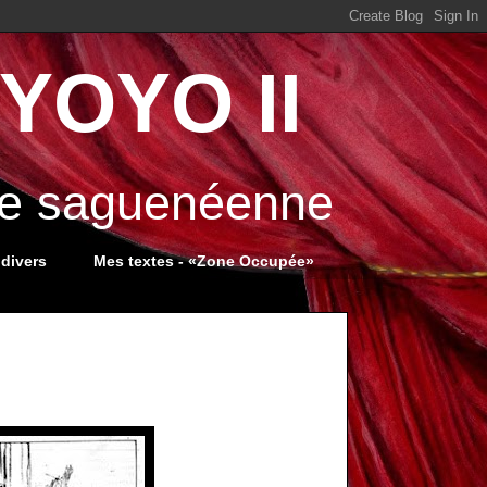
YOYO II
ale saguenéenne
 divers
Mes textes - «Zone Occupée»