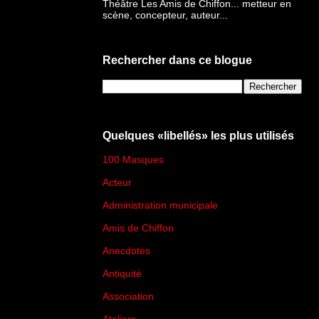
Théâtre Les Amis de Chiffon... metteur en
scène, concepteur, auteur...
Rechercher dans ce blogue
Quelques «libellés» les plus utilisés
100 Masques
(273)
Acteur
(45)
Administration municipale
(13)
Amis de Chiffon
(4)
Anecdotes
(83)
Antiquité
(25)
Association
(2)