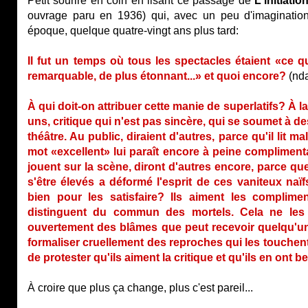
Petit sourire en coin en lisant ce passage de
L'initiati
ouvrage paru en 1936) qui, avec un peu d'imagination,
époque, quelque quatre-vingt ans plus tard:
Il fut un temps où tous les spectacles étaient «ce q
remarquable, de plus étonnant...» et quoi encore?
(nda
À qui doit-on attribuer cette manie de superlatifs? À l
uns, critique qui n'est pas sincère, qui se soumet à de
théâtre. Au public, diraient d'autres, parce qu'il lit ma
mot «excellent» lui paraît encore à peine complimentai
jouent sur la scène, diront d'autres encore, parce que 
s'être élevés a déformé l'esprit de ces vaniteux naïf
bien pour les satisfaire? Ils aiment les complime
distinguent du commun des mortels. Cela ne les 
ouvertement des blâmes que peut recevoir quelqu'un 
formaliser cruellement des reproches qui les touchent
de protester qu'ils aiment la critique et qu'ils en ont b
À croire que plus ça change, plus c'est pareil...