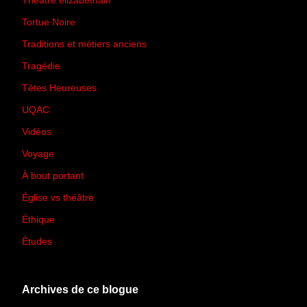
Théâtre élizabéthain
(15)
Tortue Noire
(6)
Traditions et métiers anciens
(90)
Tragédie
(7)
Têtes Heureuses
(30)
UQAC
(44)
Vidéos
(97)
Voyage
(21)
À bout portant
(13)
Église vs théâtre
(66)
Éthique
(7)
Études
(2)
Archives de ce blogue