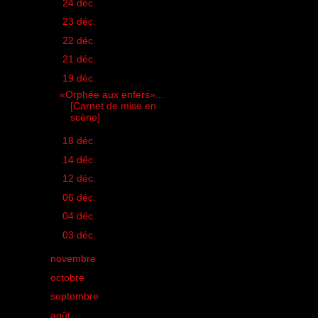
►
24 déc.
(1)
►
23 déc.
(1)
►
22 déc.
(1)
►
21 déc.
(1)
▼
19 déc.
(1)
«Orphée aux enfers»...
[Carnet de mise en
scène]
►
18 déc.
(1)
►
14 déc.
(1)
►
12 déc.
(1)
►
06 déc.
(1)
►
04 déc.
(1)
►
03 déc.
(1)
►
novembre
(5)
►
octobre
(22)
►
septembre
(18)
►
août
(21)