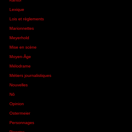
Kantor
(5)
Lexique
(42)
Lois et règlements
(7)
Marionnettes
(2)
Meyerhold
(85)
Mise en scène
(81)
Moyen-Âge
(23)
Mélodrame
(9)
Métiers journalistiques
(67)
Nouvelles
(129)
Nô
(5)
Opinion
(167)
Ostermeier
(16)
Personnages
(11)