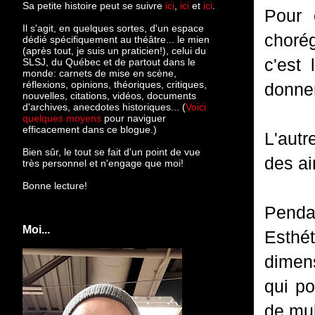
Sa petite histoire peut se suivre
ici
,
ici
et
ici
.
Pour 
Il s'agit, en quelques sortes, d'un espace
choré
dédié spécifiquement au théâtre... le mien
(après tout, je suis un praticien!), celui du
c'est
SLSJ, du Québec et de partout dans le
monde: c
arnets de mise en scène,
réflexions, opinions, théoriques, critiques,
donne
nouvelles, citations, vidéos, documents
d'archives, anecdotes historiques... (
Voici
quelques moyens
pour naviguer
efficacement dans ce blogue.)
L'autr
Bien sûr, le tout se fait d'un point de vue
des ai
très personnel et n'engage que moi!
Bonne lecture!
Penda
Moi...
Esthét
dimens
qui po
de mul