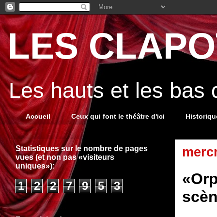
LES CLAPOT
Les hauts et les bas
Accueil
Ceux qui font le théâtre d'ici
Historiq
Statistiques sur le nombre de pages
mercr
vues (et non pas «visiteurs
uniques»):
«Orp
1
2
2
7
9
5
3
scèn