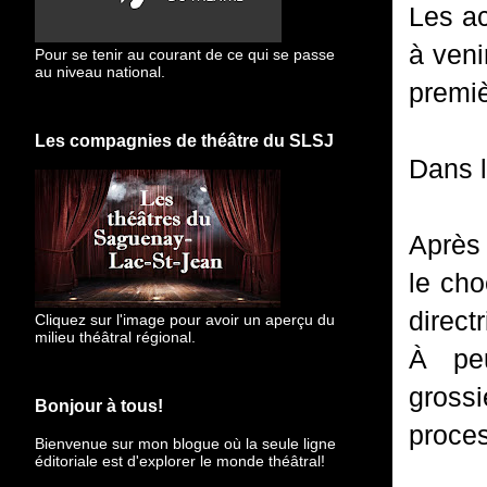
Les ac
à veni
Pour se tenir au courant de ce qui se passe
au niveau national.
premiè
Les compagnies de théâtre du SLSJ
Dans l
Après 
le cho
direct
Cliquez sur l'image pour avoir un aperçu du
milieu théâtral régional.
À peu
gross
Bonjour à tous!
proces
Bienvenue sur mon blogue
où la seule ligne
éditoriale est d'explorer le monde théâtral!