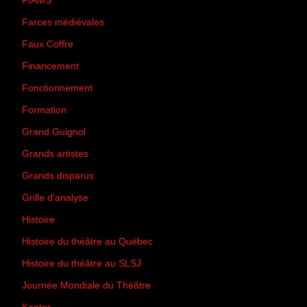
FIAMS
(3)
Farces médiévales
(19)
Faux Coffre
(24)
Financement
(3)
Fonctionnement
(42)
Formation
(27)
Grand Guignol
(20)
Grands artistes
(194)
Grands disparus
(8)
Grille d'analyse
(10)
Histoire
(167)
Histoire du théâtre au Québec
(206)
Histoire du théâtre au SLSJ
(47)
Journée Mondiale du Théâtre
(13)