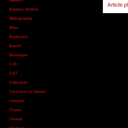
Ateliers
(33)
Article 
Balados-théâtre
(5)
Bibliographie
(73)
Bilan
(33)
Boulevard
(1)
Brecht
(4)
Burlesque
(3)
C.R.I.
(35)
CQT
(1)
Calendrier
(256)
Caricature et dessin
(14)
Censure
(50)
Chaire
(8)
Choeur
(1)