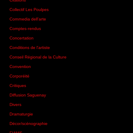
Citations
(205)
Collectif Les Poulpes
(3)
Commedia dell'arte
(8)
Comptes-rendus
(3)
Concertation
(29)
Conditions de l'artiste
(1)
Conseil Régional de la Culture
(6)
Convention
(3)
Corporéité
(5)
Critiques
(151)
Diffusion Saguenay
(4)
Divers
(161)
Dramaturgie
(9)
Décor/scénographie
(8)