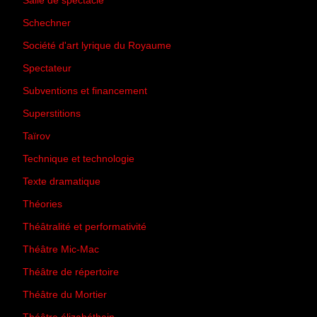
Salle de spectacle
(45)
Schechner
(7)
Société d'art lyrique du Royaume
(26)
Spectateur
(44)
Subventions et financement
(13)
Superstitions
(13)
Taïrov
(7)
Technique et technologie
(24)
Texte dramatique
(61)
Théories
(231)
Théâtralité et performativité
(30)
Théâtre Mic-Mac
(113)
Théâtre de répertoire
(6)
Théâtre du Mortier
(2)