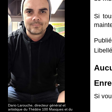
Si to
mainten
Publi
Libell
Aucu
Enre
Si vou
Dario Larouche, directeur général et
artistique du Théâtre 100 Masques et du