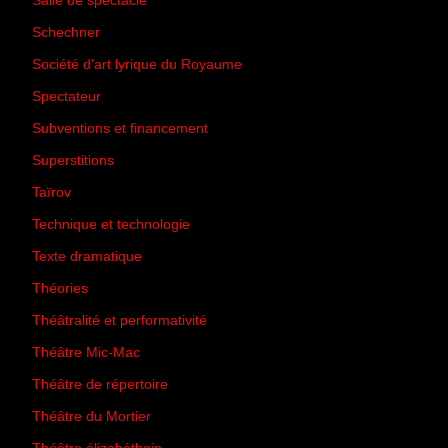
Salle de spectacle
(45)
Schechner
(7)
Société d'art lyrique du Royaume
(26)
Spectateur
(44)
Subventions et financement
(13)
Superstitions
(13)
Taïrov
(7)
Technique et technologie
(24)
Texte dramatique
(61)
Théories
(231)
Théâtralité et performativité
(30)
Théâtre Mic-Mac
(113)
Théâtre de répertoire
(6)
Théâtre du Mortier
(2)