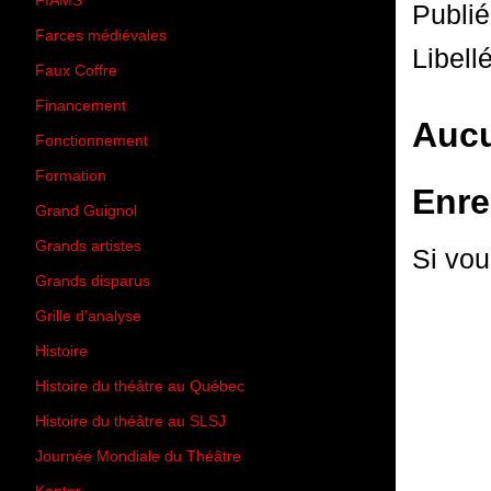
FIAMS
(3)
Publi
Farces médiévales
(19)
Libell
Faux Coffre
(24)
Financement
(3)
Aucu
Fonctionnement
(42)
Formation
(27)
Enre
Grand Guignol
(20)
Grands artistes
(194)
Si vou
Grands disparus
(8)
Grille d'analyse
(10)
Histoire
(167)
Histoire du théâtre au Québec
(206)
Histoire du théâtre au SLSJ
(47)
Journée Mondiale du Théâtre
(13)