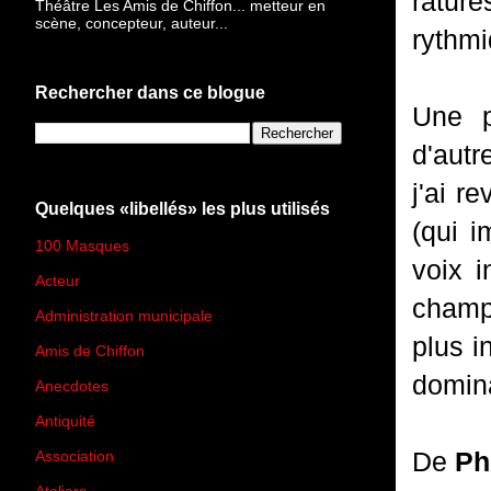
rature
Théâtre Les Amis de Chiffon... metteur en
scène, concepteur, auteur...
rythmi
Rechercher dans ce blogue
Une p
d'autr
j'ai r
Quelques «libellés» les plus utilisés
(qui i
100 Masques
(273)
voix 
Acteur
(45)
champ 
Administration municipale
(13)
plus i
Amis de Chiffon
(4)
domina
Anecdotes
(83)
Antiquité
(25)
De
Ph
Association
(2)