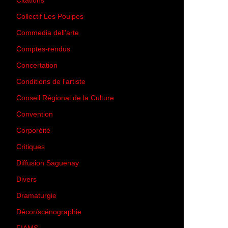
Citations
(205)
Collectif Les Poulpes
(3)
Commedia dell'arte
(8)
Comptes-rendus
(3)
Concertation
(29)
Conditions de l'artiste
(1)
Conseil Régional de la Culture
(6)
Convention
(3)
Corporéité
(5)
Critiques
(151)
Diffusion Saguenay
(4)
Divers
(161)
Dramaturgie
(9)
Décor/scénographie
(8)