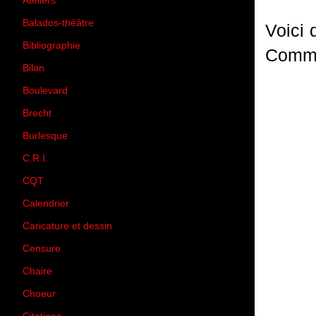
Ateliers
(33)
Balados-théâtre
(5)
Voici
Bibliographie
(73)
Comme
Bilan
(33)
Boulevard
(1)
Brecht
(4)
Burlesque
(3)
C.R.I.
(35)
CQT
(1)
Calendrier
(256)
Caricature et dessin
(14)
Censure
(50)
Chaire
(8)
Choeur
(1)