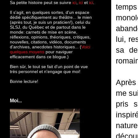
Sa petite histoire peut se suivre
ici
,
ici
et
ici
.
temps
Il s'agit, en quelques sortes, d'un espace
monolo
dédié spécifiquement au théâtre... le mien
(après tout, je suis un praticien!), celui du
abando
SLSJ, du Québec et de partout dans le
monde: c
arnets de mise en scène,
réflexions, opinions, théoriques, critiques,
lui, r
nouvelles, citations, vidéos, documents
d'archives, anecdotes historiques... (
Voici
sa de
quelques moyens
pour naviguer
efficacement dans ce blogue.)
romain
Bien sûr, le tout se fait d'un point de vue
très personnel et n'engage que moi!
Après 
Bonne lecture!
me sui
Moi...
pris 
inspi
nature
décour