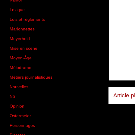
Kantor
(5)
Lexique
(42)
Lois et règlements
(7)
Marionnettes
(2)
Meyerhold
(85)
Mise en scène
(81)
Moyen-Âge
(23)
Mélodrame
(9)
Métiers journalistiques
(67)
Nouvelles
(129)
Article 
Nô
(5)
Opinion
(167)
Ostermeier
(16)
Personnages
(11)