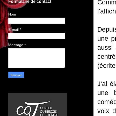
Comme
Formulaire de contact
l'affi
Nom
Depuis
E-mail
*
une p
Message
*
aussi 
centré
(écrit
J'ai é
une b
comé
voix d