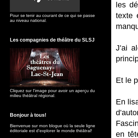
les d
texte 
Pour se tenir au courant de ce qui se passe
au niveau national.
manqu
Les compagnies de théâtre du SLSJ
J'ai 
princi
Et le 
Cliquez sur l'image pour avoir un aperçu du
milieu théâtral régional.
En lis
d'aut
Bonjour à tous!
Fascin
Bienvenue sur mon blogue
où la seule ligne
éditoriale est d'explorer le monde théâtral!
en tê