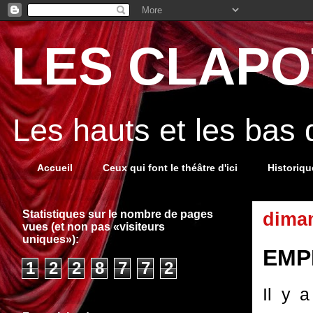
LES CLAPOT
Les hauts et les bas
Accueil
Ceux qui font le théâtre d'ici
Historiq
Statistiques sur le nombre de pages
diman
vues (et non pas «visiteurs
uniques»):
EMPI
1
2
2
8
7
7
2
Il y a