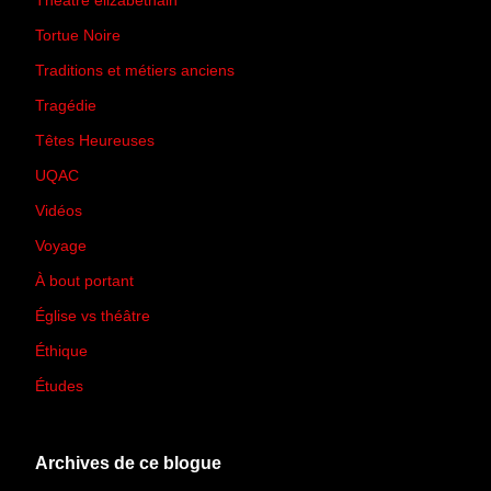
Théâtre élizabéthain
(15)
Tortue Noire
(6)
Traditions et métiers anciens
(90)
Tragédie
(7)
Têtes Heureuses
(30)
UQAC
(44)
Vidéos
(97)
Voyage
(21)
À bout portant
(13)
Église vs théâtre
(66)
Éthique
(7)
Études
(2)
Archives de ce blogue