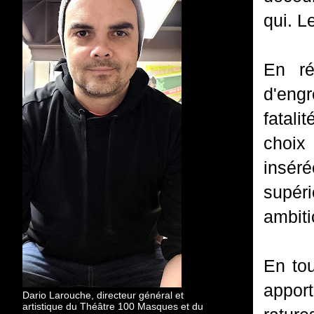
qui. L
En ré
d'eng
fatali
choix 
insér
supér
ambit
En to
apport
Dario Larouche, directeur général et
artistique du Théâtre 100 Masques et du