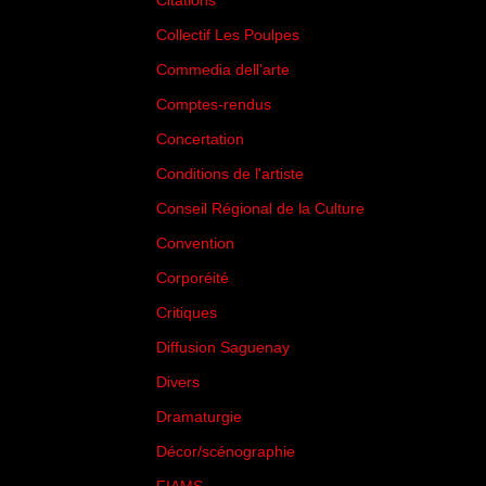
Citations
(205)
Collectif Les Poulpes
(3)
Commedia dell'arte
(8)
Comptes-rendus
(3)
Concertation
(29)
Conditions de l'artiste
(1)
Conseil Régional de la Culture
(6)
Convention
(3)
Corporéité
(5)
Critiques
(151)
Diffusion Saguenay
(4)
Divers
(161)
Dramaturgie
(9)
Décor/scénographie
(8)