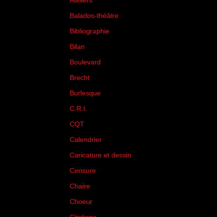
Ateliers
(33)
Balados-théâtre
(5)
Bibliographie
(73)
Bilan
(33)
Boulevard
(1)
Brecht
(4)
Burlesque
(3)
C.R.I.
(35)
CQT
(1)
Calendrier
(256)
Caricature et dessin
(14)
Censure
(50)
Chaire
(8)
Choeur
(1)