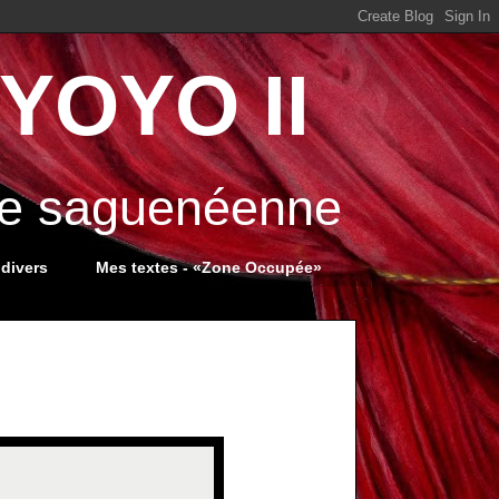
YOYO II
ale saguenéenne
 divers
Mes textes - «Zone Occupée»