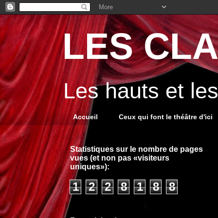
LES CLA
Les hauts et le
Accueil
Ceux qui font le théâtre d'ici
Statistiques sur le nombre de pages
vues (et non pas «visiteurs
uniques»):
1
2
2
8
1
8
8