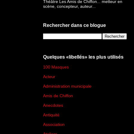
Théâtre Les Amis de Chiffon... metteur en
scène, concepteur, auteur...
Rechercher dans ce blogue
Quelques «libellés» les plus utilisés
100 Masques
(273)
Acteur
(45)
Administration municipale
(13)
Amis de Chiffon
(4)
Anecdotes
(83)
Antiquité
(25)
Association
(2)