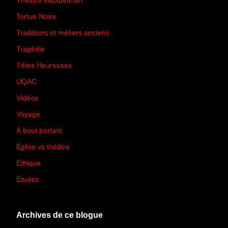
Théâtre élizabéthain
(15)
Tortue Noire
(6)
Traditions et métiers anciens
(90)
Tragédie
(7)
Têtes Heureuses
(30)
UQAC
(44)
Vidéos
(97)
Voyage
(21)
À bout portant
(13)
Église vs théâtre
(66)
Éthique
(7)
Études
(2)
Archives de ce blogue