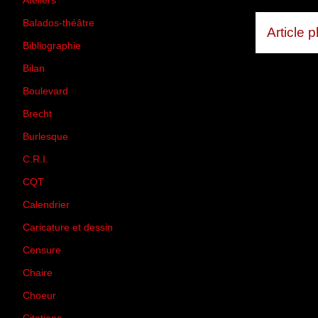
Ateliers
(33)
Balados-théâtre
(5)
Article 
Bibliographie
(73)
Bilan
(33)
Boulevard
(1)
Brecht
(4)
Burlesque
(3)
C.R.I.
(35)
CQT
(1)
Calendrier
(256)
Caricature et dessin
(14)
Censure
(50)
Chaire
(8)
Choeur
(1)