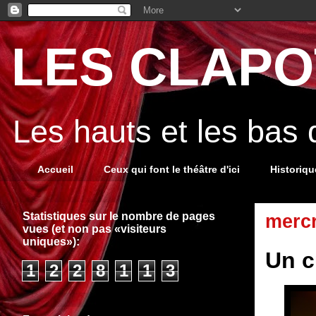
LES CLAPOT
Les hauts et les bas
Accueil
Ceux qui font le théâtre d'ici
Historiq
Statistiques sur le nombre de pages
mercr
vues (et non pas «visiteurs
uniques»):
Un c
1
2
2
8
1
1
3