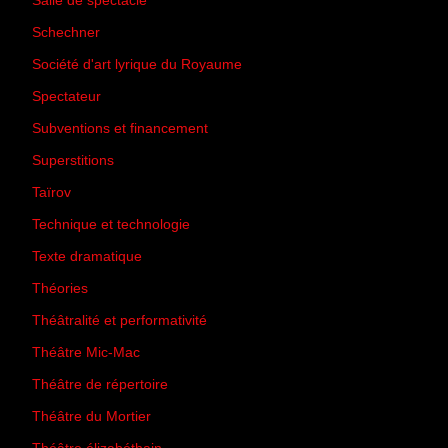
Salle de spectacle
(45)
Schechner
(7)
Société d'art lyrique du Royaume
(26)
Spectateur
(44)
Subventions et financement
(13)
Superstitions
(13)
Taïrov
(7)
Technique et technologie
(24)
Texte dramatique
(61)
Théories
(231)
Théâtralité et performativité
(30)
Théâtre Mic-Mac
(113)
Théâtre de répertoire
(6)
Théâtre du Mortier
(2)