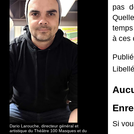
pas do
Quell
temps 
à ces 
Publi
Libell
Aucu
Enre
Si vou
Dario Larouche, directeur général et
artistique du Théâtre 100 Masques et du