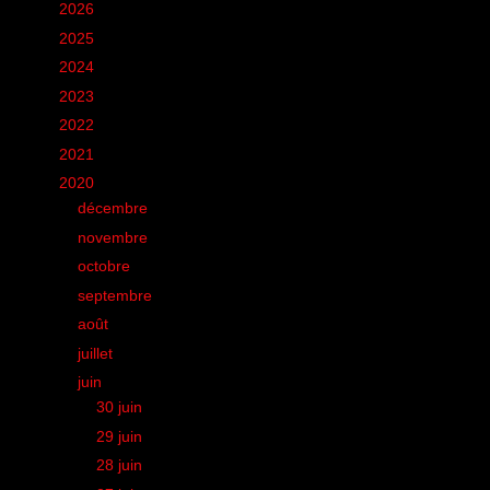
►
2026
(12)
►
2025
(6)
►
2024
(60)
►
2023
(16)
►
2022
(75)
►
2021
(149)
▼
2020
(231)
►
décembre
(20)
►
novembre
(9)
►
octobre
(15)
►
septembre
(12)
►
août
(19)
►
juillet
(17)
▼
juin
(26)
►
30 juin
(1)
►
29 juin
(1)
►
28 juin
(1)