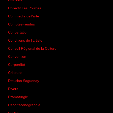
Citations
(205)
Collectif Les Poulpes
(3)
Commedia dell'arte
(8)
Comptes-rendus
(3)
Concertation
(29)
Conditions de l'artiste
(1)
Conseil Régional de la Culture
(6)
Convention
(3)
Corporéité
(5)
Critiques
(151)
Diffusion Saguenay
(4)
Divers
(161)
Dramaturgie
(9)
Décor/scénographie
(8)