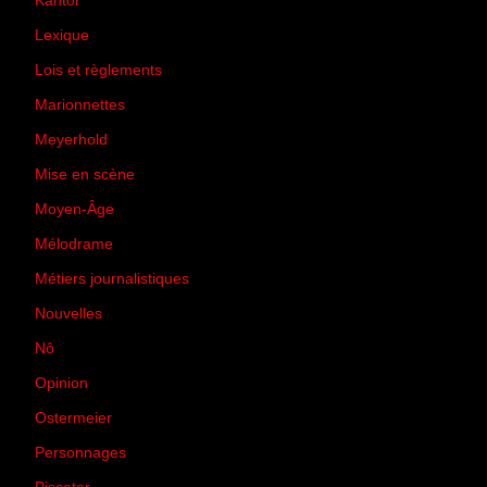
Kantor
(5)
Lexique
(42)
Lois et règlements
(7)
Marionnettes
(2)
Meyerhold
(85)
Mise en scène
(81)
Moyen-Âge
(23)
Mélodrame
(9)
Métiers journalistiques
(67)
Nouvelles
(129)
Nô
(5)
Opinion
(167)
Ostermeier
(16)
Personnages
(11)