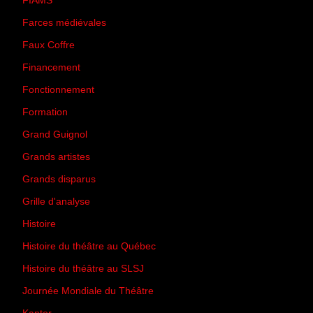
FIAMS
(3)
Farces médiévales
(19)
Faux Coffre
(24)
Financement
(3)
Fonctionnement
(42)
Formation
(27)
Grand Guignol
(20)
Grands artistes
(194)
Grands disparus
(8)
Grille d'analyse
(10)
Histoire
(167)
Histoire du théâtre au Québec
(206)
Histoire du théâtre au SLSJ
(47)
Journée Mondiale du Théâtre
(13)