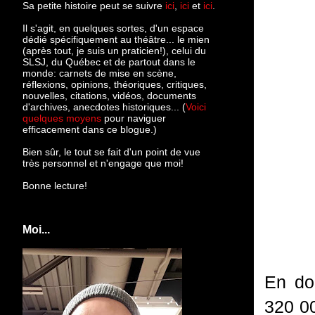
Sa petite histoire peut se suivre
ici
,
ici
et
ici
.
Il s'agit, en quelques sortes, d'un espace
dédié spécifiquement au théâtre... le mien
(après tout, je suis un praticien!), celui du
SLSJ, du Québec et de partout dans le
monde: c
arnets de mise en scène,
réflexions, opinions, théoriques, critiques,
nouvelles, citations, vidéos, documents
d'archives, anecdotes historiques... (
Voici
quelques moyens
pour naviguer
efficacement dans ce blogue.)
Bien sûr, le tout se fait d'un point de vue
très personnel et n'engage que moi!
Bonne lecture!
Moi...
En do
320 00