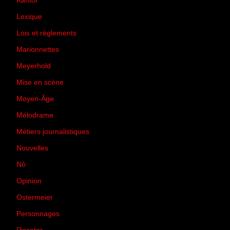
Kantor
(5)
Lexique
(42)
Lois et règlements
(7)
Marionnettes
(2)
Meyerhold
(85)
Mise en scène
(81)
Moyen-Âge
(23)
Mélodrame
(9)
Métiers journalistiques
(67)
Nouvelles
(129)
Nô
(5)
Opinion
(167)
Ostermeier
(16)
Personnages
(11)