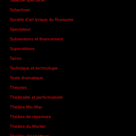
Salle de spectacle
(45)
Schechner
(7)
Société d'art lyrique du Royaume
(26)
Spectateur
(44)
Subventions et financement
(13)
Superstitions
(13)
Taïrov
(7)
Technique et technologie
(24)
Texte dramatique
(61)
Théories
(231)
Théâtralité et performativité
(30)
Théâtre Mic-Mac
(113)
Théâtre de répertoire
(6)
Théâtre du Mortier
(2)