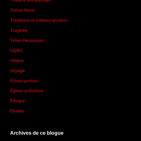
Théâtre élizabéthain
(15)
Tortue Noire
(6)
Traditions et métiers anciens
(90)
Tragédie
(7)
Têtes Heureuses
(30)
UQAC
(44)
Vidéos
(97)
Voyage
(21)
À bout portant
(13)
Église vs théâtre
(66)
Éthique
(7)
Études
(2)
Archives de ce blogue