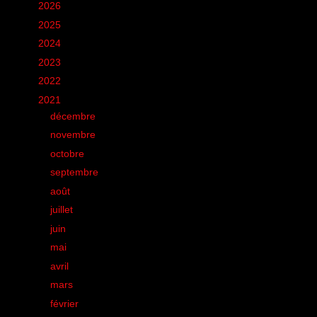
►
2026
(12)
►
2025
(6)
►
2024
(60)
►
2023
(16)
►
2022
(75)
▼
2021
(149)
►
décembre
(4)
►
novembre
(2)
►
octobre
(2)
►
septembre
(6)
►
août
(16)
►
juillet
(21)
►
juin
(12)
►
mai
(24)
►
avril
(21)
►
mars
(13)
►
février
(15)