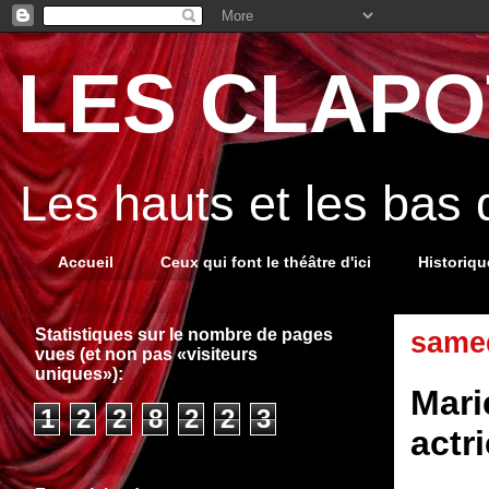
LES CLAPOT
Les hauts et les bas
Accueil
Ceux qui font le théâtre d'ici
Historiq
Statistiques sur le nombre de pages
samed
vues (et non pas «visiteurs
uniques»):
Mari
1
2
2
8
2
2
3
actr