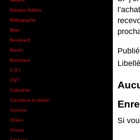
Ateliers
(33)
l'acha
Balados-théâtre
(5)
recev
Bibliographie
(73)
procha
Bilan
(33)
Boulevard
(1)
Publi
Brecht
(4)
Burlesque
(3)
Libell
C.R.I.
(35)
CQT
(1)
Aucu
Calendrier
(256)
Caricature et dessin
(14)
Enre
Censure
(50)
Si vou
Chaire
(8)
Choeur
(1)