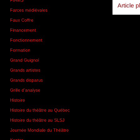
FIAMS
(3)
Article 
Farces médiévales
(19)
Faux Coffre
(24)
Financement
(3)
Fonctionnement
(42)
Formation
(27)
Grand Guignol
(20)
Grands artistes
(194)
Grands disparus
(8)
Grille d'analyse
(10)
Histoire
(167)
Histoire du théâtre au Québec
(206)
Histoire du théâtre au SLSJ
(47)
Journée Mondiale du Théâtre
(13)