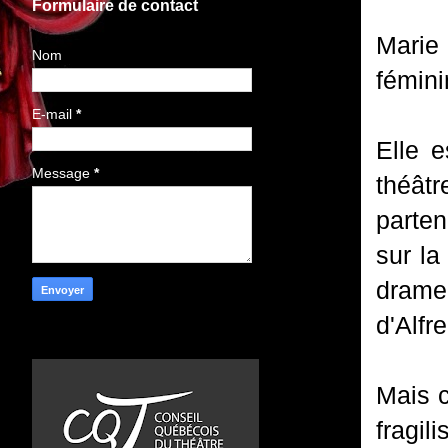
Formulaire de contact
Marie
Nom
fémini
E-mail
*
Elle 
Message
*
théât
parten
sur la
drame
d'Alfr
Mais c
fragil