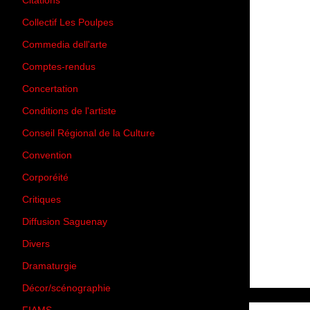
Citations
(205)
Collectif Les Poulpes
(3)
Commedia dell'arte
(8)
Comptes-rendus
(3)
Concertation
(29)
Conditions de l'artiste
(1)
Conseil Régional de la Culture
(6)
Convention
(3)
Corporéité
(5)
Critiques
(151)
Diffusion Saguenay
(4)
Divers
(161)
Dramaturgie
(9)
Décor/scénographie
(8)