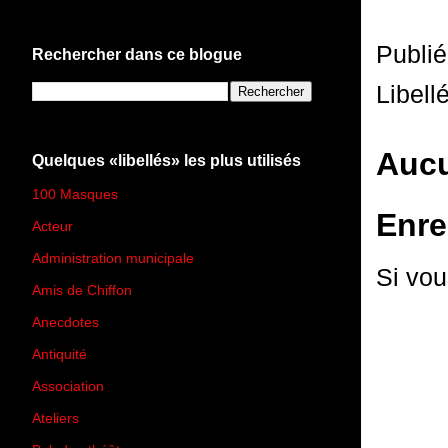
Publi
Rechercher dans ce blogue
Libell
Aucu
Quelques «libellés» les plus utilisés
100 Masques
(273)
Enre
Acteur
(45)
Administration municipale
(13)
Si vou
Amis de Chiffon
(4)
Anecdotes
(83)
Antiquité
(25)
Association
(2)
Ateliers
(33)