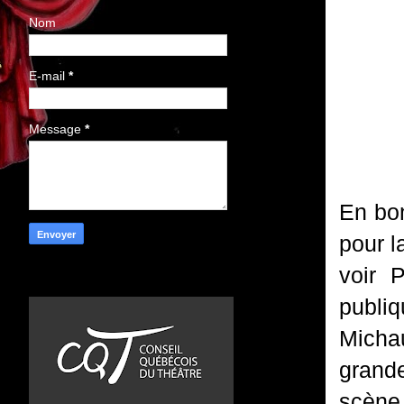
Nom
E-mail
*
Message
*
En bon
pour l
voir 
publi
Mich
grande
scène 