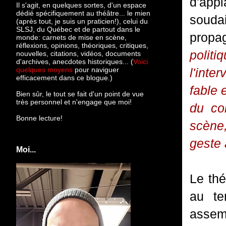
d'app
Il s'agit, en quelques sortes, d'un espace
dédié spécifiquement au théâtre... le mien
souda
(après tout, je suis un praticien!), celui du
SLSJ, du Québec et de partout dans le
propa
monde: c
arnets de mise en scène,
réflexions, opinions, théoriques, critiques,
polit
nouvelles, citations, vidéos, documents
d'archives, anecdotes historiques... (
Voici
quelques moyens
pour naviguer
l'inte
efficacement dans ce blogue.)
fable 
Bien sûr, le tout se fait d'un point de vue
très personnel et n'engage que moi!
du co
Bonne lecture!
scène,
geste 
Moi...
Le thé
au te
assem