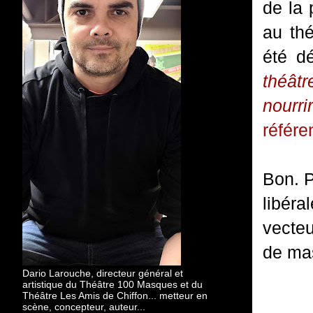
de la 
au thé
été dé
théâtr
nourr
référe
Bon. 
libéra
vecte
de mas
Dario Larouche, directeur général et
artistique du Théâtre 100 Masques et du
Théâtre Les Amis de Chiffon... metteur en
scène, concepteur, auteur...