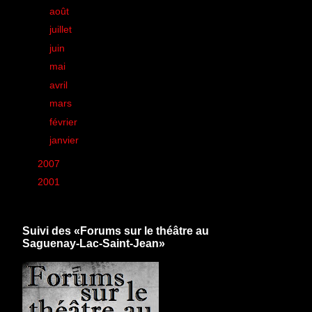
►
août
(42)
►
juillet
(9)
►
juin
(2)
►
mai
(12)
►
avril
(10)
►
mars
(11)
►
février
(9)
►
janvier
(5)
►
2007
(6)
►
2001
(1)
Suivi des «Forums sur le théâtre au
Saguenay-Lac-Saint-Jean»