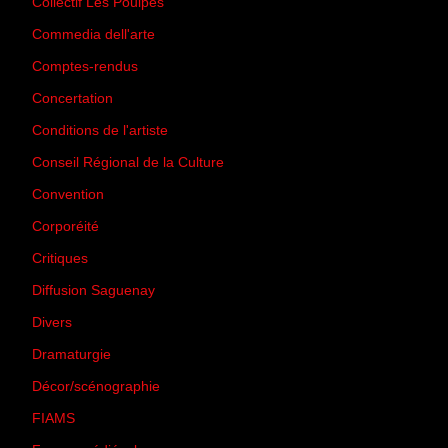
Collectif Les Poulpes
(3)
Commedia dell'arte
(8)
Comptes-rendus
(3)
Concertation
(29)
Conditions de l'artiste
(1)
Conseil Régional de la Culture
(6)
Convention
(3)
Corporéité
(5)
Critiques
(151)
Diffusion Saguenay
(4)
Divers
(161)
Dramaturgie
(9)
Décor/scénographie
(8)
FIAMS
(3)