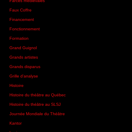
Farces médiévales
(19)
Faux Coffre
(24)
Financement
(3)
Fonctionnement
(42)
Formation
(27)
Grand Guignol
(20)
Grands artistes
(194)
Grands disparus
(8)
Grille d'analyse
(10)
Histoire
(167)
Histoire du théâtre au Québec
(206)
Histoire du théâtre au SLSJ
(47)
Journée Mondiale du Théâtre
(13)
Kantor
(5)