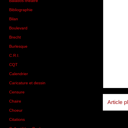
Balados-théâtre
(5)
Bibliographie
(73)
Bilan
(33)
Boulevard
(1)
Brecht
(4)
Burlesque
(3)
C.R.I.
(35)
CQT
(1)
Calendrier
(256)
Caricature et dessin
(14)
Censure
(50)
Chaire
(8)
Article 
Choeur
(1)
Citations
(205)