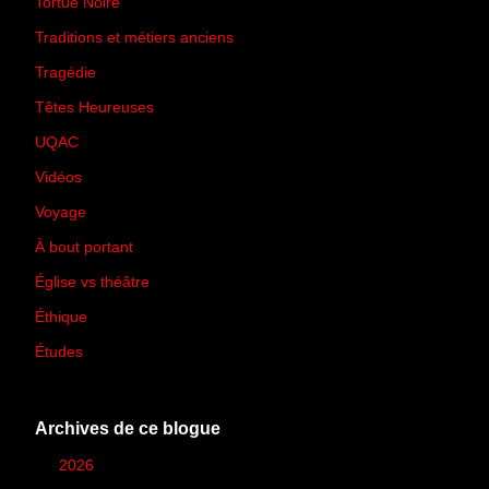
Tortue Noire
(6)
Traditions et métiers anciens
(90)
Tragédie
(7)
Têtes Heureuses
(30)
UQAC
(44)
Vidéos
(97)
Voyage
(21)
À bout portant
(13)
Église vs théâtre
(66)
Éthique
(7)
Études
(2)
Archives de ce blogue
►
2026
(12)