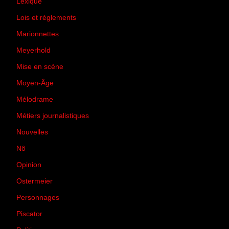
Lexique
(42)
Lois et règlements
(7)
Marionnettes
(2)
Meyerhold
(85)
Mise en scène
(81)
Moyen-Âge
(23)
Mélodrame
(9)
Métiers journalistiques
(67)
Nouvelles
(129)
Nô
(5)
Opinion
(167)
Ostermeier
(16)
Personnages
(11)
Piscator
(2)