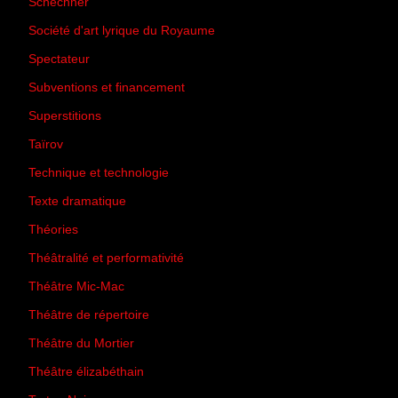
Schechner
(7)
Société d'art lyrique du Royaume
(26)
Spectateur
(44)
Subventions et financement
(13)
Superstitions
(13)
Taïrov
(7)
Technique et technologie
(24)
Texte dramatique
(61)
Théories
(231)
Théâtralité et performativité
(30)
Théâtre Mic-Mac
(113)
Théâtre de répertoire
(6)
Théâtre du Mortier
(2)
Théâtre élizabéthain
(15)