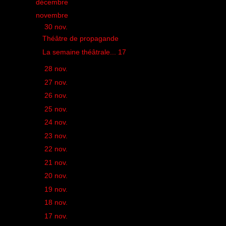
►
décembre
(28)
▼
novembre
(47)
▼
30 nov.
(2)
Théâtre de propagande
La semaine théâtrale... 17
►
28 nov.
(1)
►
27 nov.
(1)
►
26 nov.
(2)
►
25 nov.
(2)
►
24 nov.
(1)
►
23 nov.
(2)
►
22 nov.
(2)
►
21 nov.
(1)
►
20 nov.
(3)
►
19 nov.
(1)
►
18 nov.
(1)
►
17 nov.
(1)