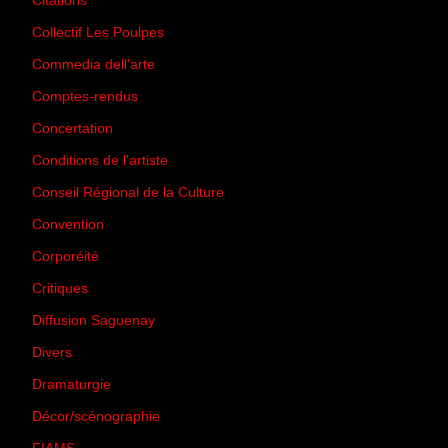
Citations
(205)
Collectif Les Poulpes
(3)
Commedia dell'arte
(8)
Comptes-rendus
(3)
Concertation
(29)
Conditions de l'artiste
(1)
Conseil Régional de la Culture
(6)
Convention
(3)
Corporéité
(5)
Critiques
(151)
Diffusion Saguenay
(4)
Divers
(161)
Dramaturgie
(9)
Décor/scénographie
(8)