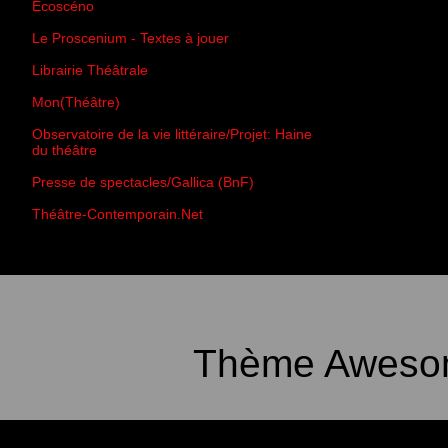
Écoscéno
Le Proscenium - Textes à jouer
Librairie Théâtrale
Mon(Théâtre)
Observatoire de la vie littéraire/Projet: Haine
du théâtre
Presse de spectacles/Gallica (BnF)
Théâtre-Contemporain.Net
Thème Awesom