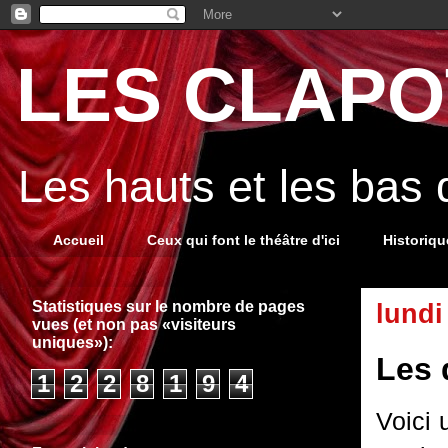
LES CLAPOT
Les hauts et les bas
Accueil
Ceux qui font le théâtre d'ici
Historiq
Statistiques sur le nombre de pages
lundi
vues (et non pas «visiteurs
uniques»):
Les 
1
2
2
8
1
9
4
Voici 