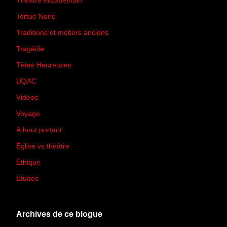
Théâtre élizabéthain
(15)
Tortue Noire
(6)
Traditions et métiers anciens
(90)
Tragédie
(7)
Têtes Heureuses
(30)
UQAC
(44)
Vidéos
(97)
Voyage
(21)
À bout portant
(13)
Église vs théâtre
(66)
Éthique
(7)
Études
(2)
Archives de ce blogue