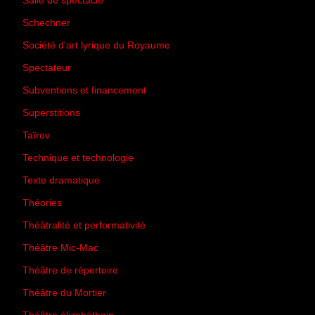
Salle de spectacle
(45)
Schechner
(7)
Société d'art lyrique du Royaume
(26)
Spectateur
(44)
Subventions et financement
(13)
Superstitions
(13)
Taïrov
(7)
Technique et technologie
(24)
Texte dramatique
(61)
Théories
(231)
Théâtralité et performativité
(30)
Théâtre Mic-Mac
(113)
Théâtre de répertoire
(6)
Théâtre du Mortier
(2)