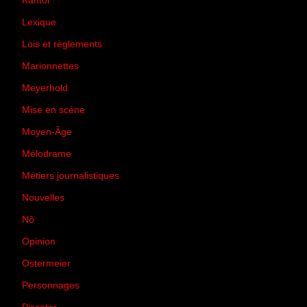
Kantor
(5)
Lexique
(42)
Lois et règlements
(7)
Marionnettes
(2)
Meyerhold
(85)
Mise en scène
(81)
Moyen-Âge
(23)
Mélodrame
(9)
Métiers journalistiques
(67)
Nouvelles
(129)
Nô
(5)
Opinion
(167)
Ostermeier
(16)
Personnages
(11)