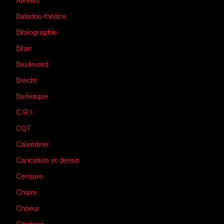
Ateliers
(33)
Balados-théâtre
(5)
Bibliographie
(73)
Bilan
(33)
Boulevard
(1)
Brecht
(4)
Burlesque
(3)
C.R.I.
(35)
CQT
(1)
Calendrier
(256)
Caricature et dessin
(14)
Censure
(50)
Chaire
(8)
Choeur
(1)