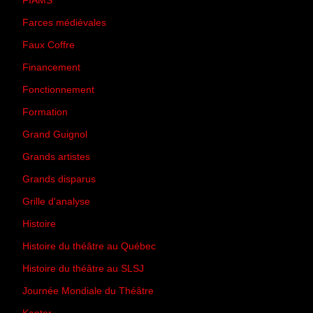
FIAMS
(3)
Farces médiévales
(19)
Faux Coffre
(24)
Financement
(3)
Fonctionnement
(42)
Formation
(27)
Grand Guignol
(20)
Grands artistes
(194)
Grands disparus
(8)
Grille d'analyse
(10)
Histoire
(167)
Histoire du théâtre au Québec
(206)
Histoire du théâtre au SLSJ
(47)
Journée Mondiale du Théâtre
(13)