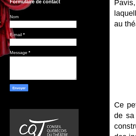
Pavis
Formulaire de contact
laquel
Nom
au thé
E-mail
*
Message
*
Ce pet
de sa
constr