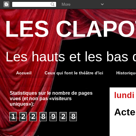
LES CLAPOT
Les hauts et les bas
Accueil
Ceux qui font le théâtre d'ici
Historiq
Statistiques sur le nombre de pages
lundi
vues (et non pas «visiteurs
uniques»):
Acte
1
2
2
8
9
2
8