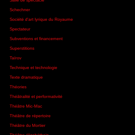
Salle de spectacle
(45)
Schechner
(7)
Société d'art lyrique du Royaume
(26)
Spectateur
(44)
Subventions et financement
(13)
Superstitions
(13)
Taïrov
(7)
Technique et technologie
(24)
Texte dramatique
(61)
Théories
(231)
Théâtralité et performativité
(30)
Théâtre Mic-Mac
(113)
Théâtre de répertoire
(6)
Théâtre du Mortier
(2)