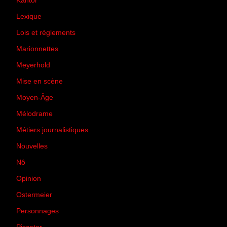
Kantor
(5)
Lexique
(42)
Lois et règlements
(7)
Marionnettes
(2)
Meyerhold
(85)
Mise en scène
(81)
Moyen-Âge
(23)
Mélodrame
(9)
Métiers journalistiques
(67)
Nouvelles
(129)
Nô
(5)
Opinion
(167)
Ostermeier
(16)
Personnages
(11)