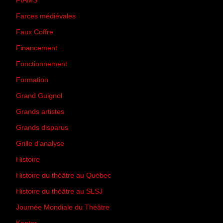
FIAMS
(3)
Farces médiévales
(19)
Faux Coffre
(24)
Financement
(3)
Fonctionnement
(42)
Formation
(27)
Grand Guignol
(20)
Grands artistes
(194)
Grands disparus
(8)
Grille d'analyse
(10)
Histoire
(167)
Histoire du théâtre au Québec
(206)
Histoire du théâtre au SLSJ
(47)
Journée Mondiale du Théâtre
(13)