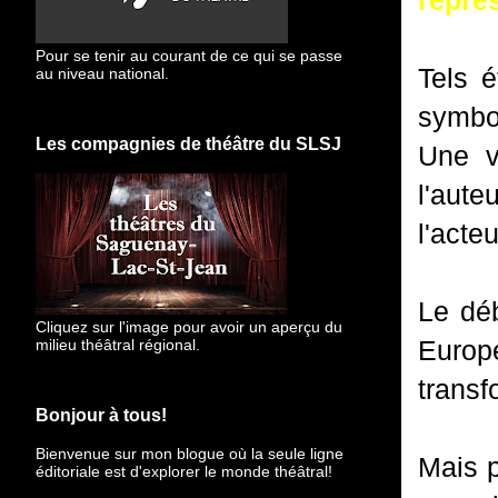
repré
Pour se tenir au courant de ce qui se passe
Tels 
au niveau national.
symbol
Les compagnies de théâtre du SLSJ
Une v
l'aute
l'acte
Le déb
Cliquez sur l'image pour avoir un aperçu du
Europ
milieu théâtral régional.
trans
Bonjour à tous!
Bienvenue sur mon blogue
où la seule ligne
Mais p
éditoriale est d'explorer le monde théâtral!