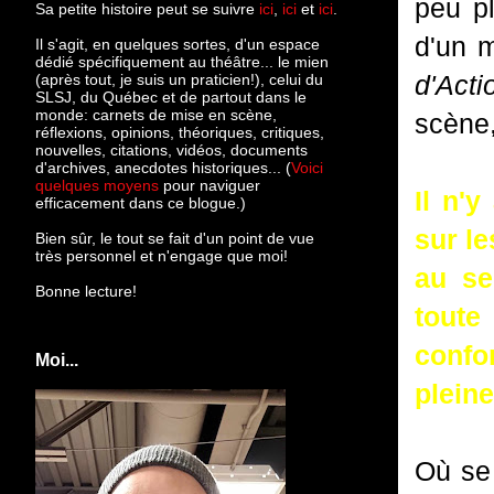
peu pl
Sa petite histoire peut se suivre
ici
,
ici
et
ici
.
d'un 
Il s'agit, en quelques sortes, d'un espace
dédié spécifiquement au théâtre... le mien
d'Acti
(après tout, je suis un praticien!), celui du
SLSJ, du Québec et de partout dans le
monde: c
arnets de mise en scène,
scène,
réflexions, opinions, théoriques, critiques,
nouvelles, citations, vidéos, documents
d'archives, anecdotes historiques... (
Voici
quelques moyens
pour naviguer
Il n'
efficacement dans ce blogue.)
sur le
Bien sûr, le tout se fait d'un point de vue
très personnel et n'engage que moi!
au se
Bonne lecture!
toute
confon
Moi...
pleine
Où se 