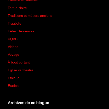
Théâtre élizabéthain
(15)
Tortue Noire
(6)
Traditions et métiers anciens
(90)
Tragédie
(7)
Têtes Heureuses
(30)
UQAC
(44)
Vidéos
(97)
Voyage
(21)
À bout portant
(13)
Église vs théâtre
(66)
Éthique
(7)
Études
(2)
Archives de ce blogue