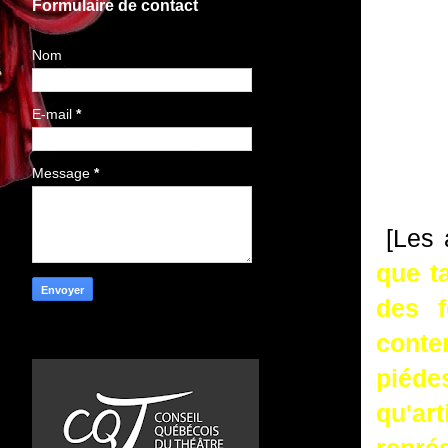
Formulaire de contact
Nom
E-mail
*
Message
*
[Les 
que t
des f
conte
piéde
qu'ar