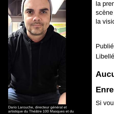
la pre
scène 
la vis
Publi
Libell
Aucu
Enre
Si vou
Dario Larouche, directeur général et
artistique du Théâtre 100 Masques et du