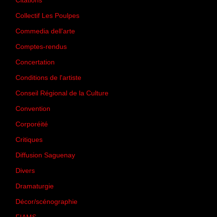
Citations
(205)
Collectif Les Poulpes
(3)
Commedia dell'arte
(8)
Comptes-rendus
(3)
Concertation
(29)
Conditions de l'artiste
(1)
Conseil Régional de la Culture
(6)
Convention
(3)
Corporéité
(5)
Critiques
(151)
Diffusion Saguenay
(4)
Divers
(161)
Dramaturgie
(9)
Décor/scénographie
(8)