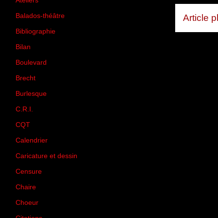
Ateliers
(33)
Balados-théâtre
(5)
Article 
Bibliographie
(73)
Bilan
(33)
Boulevard
(1)
Brecht
(4)
Burlesque
(3)
C.R.I.
(35)
CQT
(1)
Calendrier
(256)
Caricature et dessin
(14)
Censure
(50)
Chaire
(8)
Choeur
(1)