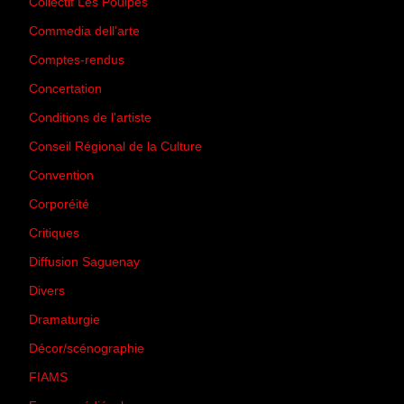
Collectif Les Poulpes
(3)
Commedia dell'arte
(8)
Comptes-rendus
(3)
Concertation
(29)
Conditions de l'artiste
(1)
Conseil Régional de la Culture
(6)
Convention
(3)
Corporéité
(5)
Critiques
(151)
Diffusion Saguenay
(4)
Divers
(161)
Dramaturgie
(9)
Décor/scénographie
(8)
FIAMS
(3)