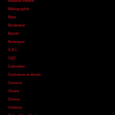
Balados-théâtre
(5)
Bibliographie
(73)
Bilan
(33)
Boulevard
(1)
Brecht
(4)
Burlesque
(3)
C.R.I.
(35)
CQT
(1)
Calendrier
(256)
Caricature et dessin
(14)
Censure
(50)
Chaire
(8)
Choeur
(1)
Citations
(205)