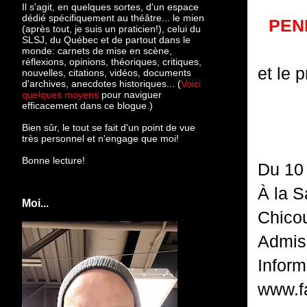
Il s'agit, en quelques sortes, d'un espace
dédié spécifiquement au théâtre... le mien
PEN
(après tout, je suis un praticien!), celui du
SLSJ, du Québec et de partout dans le
monde: c
arnets de mise en scène,
réflexions, opinions, théoriques, critiques,
et le 
nouvelles, citations, vidéos, documents
d'archives, anecdotes historiques... (
Voici
quelques moyens
pour naviguer
efficacement dans ce blogue.)
Bien sûr, le tout se fait d'un point de vue
très personnel et n'engage que moi!
Bonne lecture!
Du 10 
À la S
Moi...
Chicou
Admis
Inform
www.f