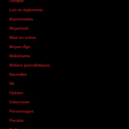
Lexique
(42)
Lois et règlements
(7)
Marionnettes
(2)
Meyerhold
(85)
Mise en scène
(81)
Moyen-Âge
(23)
Mélodrame
(9)
Métiers journalistiques
(67)
Nouvelles
(129)
Nô
(5)
Opinion
(167)
Ostermeier
(16)
Personnages
(11)
Piscator
(2)