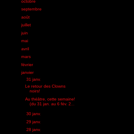
►
octobre
(39)
►
septembre
(43)
►
août
(23)
►
juillet
(30)
►
juin
(35)
►
mai
(41)
►
avril
(40)
►
mars
(39)
►
février
(38)
▼
janvier
(36)
▼
31 janv.
(2)
Le retour des Clowns
noirs!
Au théâtre, cette semaine!
(du 31 jan. au 6 fév. 2...
►
30 janv.
(1)
►
29 janv.
(2)
►
28 janv.
(1)