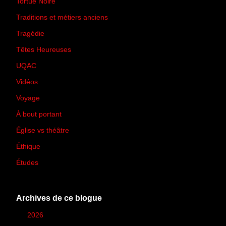
Tortue Noire
(6)
Traditions et métiers anciens
(90)
Tragédie
(7)
Têtes Heureuses
(30)
UQAC
(44)
Vidéos
(97)
Voyage
(21)
À bout portant
(13)
Église vs théâtre
(66)
Éthique
(7)
Études
(2)
Archives de ce blogue
►
2026
(12)