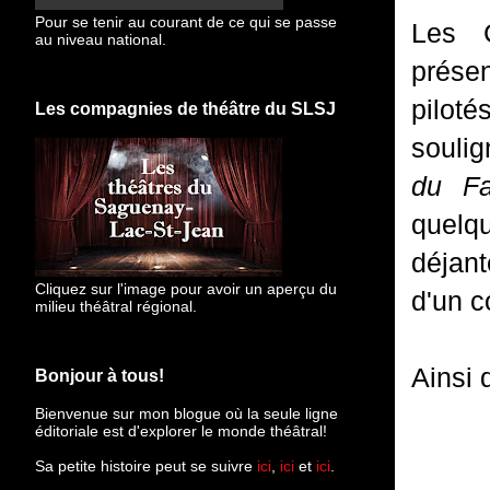
Pour se tenir au courant de ce qui se passe
Les C
au niveau national.
présen
piloté
Les compagnies de théâtre du SLSJ
soulig
du Fa
quelq
déjant
Cliquez sur l'image pour avoir un aperçu du
d'un c
milieu théâtral régional.
Ainsi 
Bonjour à tous!
Bienvenue sur mon blogue
où la seule ligne
éditoriale est d'explorer le monde théâtral!
Sa petite histoire peut se suivre
ici
,
ici
et
ici
.