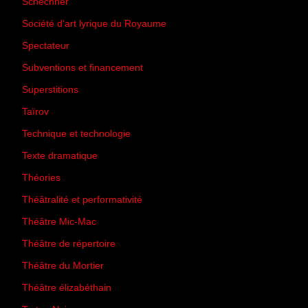
Schechner
(7)
Société d'art lyrique du Royaume
(26)
Spectateur
(44)
Subventions et financement
(13)
Superstitions
(13)
Taïrov
(7)
Technique et technologie
(24)
Texte dramatique
(61)
Théories
(231)
Théâtralité et performativité
(30)
Théâtre Mic-Mac
(113)
Théâtre de répertoire
(6)
Théâtre du Mortier
(2)
Théâtre élizabéthain
(15)