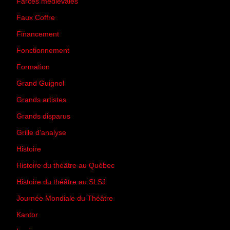
Farces médiévales
(19)
Faux Coffre
(24)
Financement
(3)
Fonctionnement
(42)
Formation
(27)
Grand Guignol
(20)
Grands artistes
(194)
Grands disparus
(8)
Grille d'analyse
(10)
Histoire
(167)
Histoire du théâtre au Québec
(206)
Histoire du théâtre au SLSJ
(47)
Journée Mondiale du Théâtre
(13)
Kantor
(5)