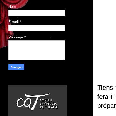
Nom
E-mail
*
Message
*
Tiens 
fera-
prépar