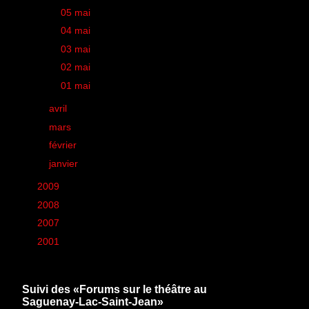
►
05 mai
(1)
►
04 mai
(2)
►
03 mai
(1)
►
02 mai
(1)
►
01 mai
(2)
►
avril
(40)
►
mars
(39)
►
février
(38)
►
janvier
(36)
►
2009
(426)
►
2008
(260)
►
2007
(6)
►
2001
(1)
Suivi des «Forums sur le théâtre au
Saguenay-Lac-Saint-Jean»