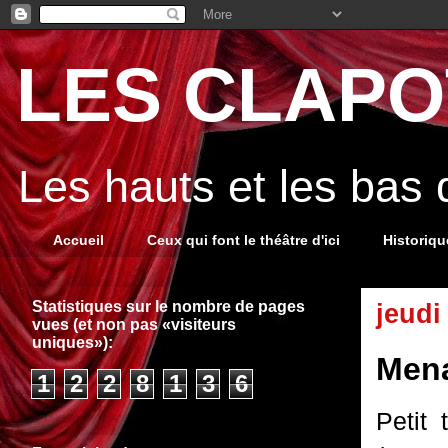
LES CLAPOT
Les hauts et les bas
Accueil
Ceux qui font le théâtre d'ici
Historiq
Statistiques sur le nombre de pages
jeudi
vues (et non pas «visiteurs
uniques»):
Mena
1
2
2
8
1
3
6
Petit 