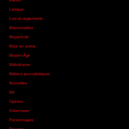
Kantor
(5)
Lexique
(42)
Lois et règlements
(7)
Marionnettes
(2)
Meyerhold
(85)
Mise en scène
(81)
Moyen-Âge
(23)
Mélodrame
(9)
Métiers journalistiques
(67)
Nouvelles
(129)
Nô
(5)
Opinion
(167)
Ostermeier
(16)
Personnages
(11)