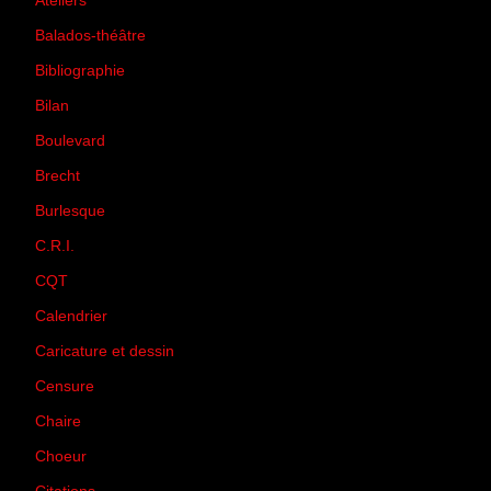
Ateliers
(33)
Balados-théâtre
(5)
Bibliographie
(73)
Bilan
(33)
Boulevard
(1)
Brecht
(4)
Burlesque
(3)
C.R.I.
(35)
CQT
(1)
Calendrier
(256)
Caricature et dessin
(14)
Censure
(50)
Chaire
(8)
Choeur
(1)