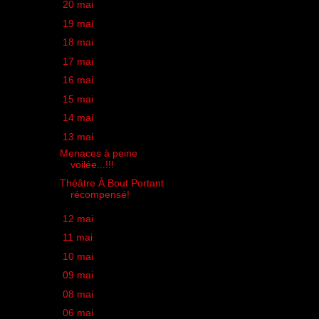
►
20 mai
(1)
►
19 mai
(1)
►
18 mai
(2)
►
17 mai
(1)
►
16 mai
(2)
►
15 mai
(1)
►
14 mai
(1)
▼
13 mai
(2)
Menaces à peine
voilée...!!!
Théâtre À Bout Portant
récompensé!
►
12 mai
(1)
►
11 mai
(1)
►
10 mai
(1)
►
09 mai
(2)
►
08 mai
(1)
►
06 mai
(2)