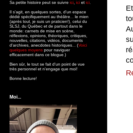
Sa petite histoire peut se suivre
ici
,
ici
et
ici
.
Et
Il s'agit, en quelques sortes, d'un espace
dédié spécifiquement au théâtre... le mien
to
(après tout, je suis un praticien!), celui du
SLSJ, du Québec et de partout dans le
Au
monde: c
arnets de mise en scène,
réflexions, opinions, théoriques, critiques,
s
nouvelles, citations, vidéos, documents
d'archives, anecdotes historiques... (
Voici
ré
quelques moyens
pour naviguer
efficacement dans ce blogue.)
co
Bien sûr, le tout se fait d'un point de vue
très personnel et n'engage que moi!
R
Bonne lecture!
Moi...