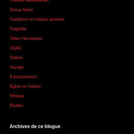
Théâtre élizabéthain
(15)
Tortue Noire
(6)
Traditions et métiers anciens
(90)
Tragédie
(7)
Têtes Heureuses
(30)
UQAC
(44)
Vidéos
(97)
Voyage
(21)
À bout portant
(13)
Église vs théâtre
(66)
Éthique
(7)
Études
(2)
Archives de ce blogue