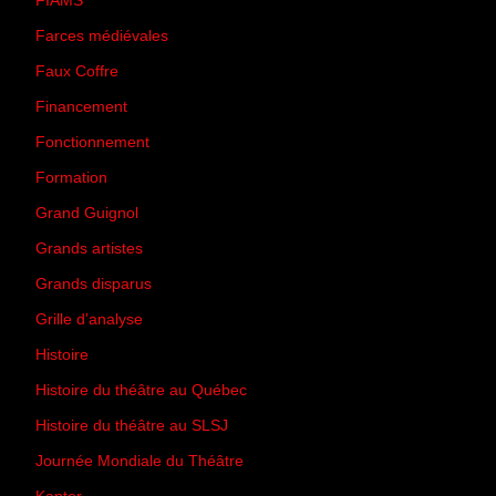
FIAMS
(3)
Farces médiévales
(19)
Faux Coffre
(24)
Financement
(3)
Fonctionnement
(42)
Formation
(27)
Grand Guignol
(20)
Grands artistes
(194)
Grands disparus
(8)
Grille d'analyse
(10)
Histoire
(167)
Histoire du théâtre au Québec
(206)
Histoire du théâtre au SLSJ
(47)
Journée Mondiale du Théâtre
(13)