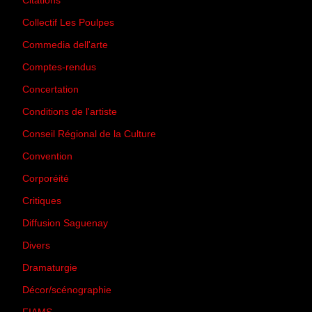
Citations
(205)
Collectif Les Poulpes
(3)
Commedia dell'arte
(8)
Comptes-rendus
(3)
Concertation
(29)
Conditions de l'artiste
(1)
Conseil Régional de la Culture
(6)
Convention
(3)
Corporéité
(5)
Critiques
(151)
Diffusion Saguenay
(4)
Divers
(161)
Dramaturgie
(9)
Décor/scénographie
(8)