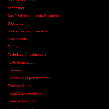
Salle de spectacle
(45)
Schechner
(7)
Société d'art lyrique du Royaume
(26)
Spectateur
(44)
Subventions et financement
(13)
Superstitions
(13)
Taïrov
(7)
Technique et technologie
(24)
Texte dramatique
(61)
Théories
(231)
Théâtralité et performativité
(30)
Théâtre Mic-Mac
(113)
Théâtre de répertoire
(6)
Théâtre du Mortier
(2)